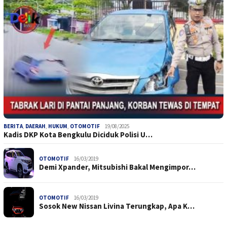
BERITA
,
DAERAH
,
HUKUM
,
OTOMOTIF
19/08/2025
Kadis DKP Kota Bengkulu Diciduk Polisi U…
OTOMOTIF
16/03/2019
Demi Xpander, Mitsubishi Bakal Mengimpor…
OTOMOTIF
16/03/2019
Sosok New Nissan Livina Terungkap, Apa K…