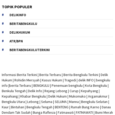
TOPIK POPULER
DELIKINFO
BERITABENGKULU
DELIKHUKUM
ATR/BPN
BERITABENGKULUTERKINI
Informasi Berita Terkini
|
Berita Terbaru
|
Berita Bengkulu Terkini
|
Delik
Hukum
|
Rohidin Mersyah
|
Kasus Hukum
|
Tragedi | delik INFO
|
bengkulu
info
|
berita Terbaru
| BENGKULU |
Penemuan bengkulu
|
Kota Bengkulu
|
Benkulu Tengah |
Delik Info
| Rejang Lebong | Curup | Kepahyang |
Kepahiang | Khabar Bengkulu |
Delik Hukum
| Mukomuko | Argamakmur |
Bengkulu Utara | Lebong | Seluma | SELUMA | Manna | Bengkulu Selatan |
Kaur | Bintuhan | Bengkulu Tengah | BENTENG | Rumah Bung Karno | Danau
Dendam Tak Sudah | Bunga Raflesia | Fatmawati | FATMAWATI | Bumi Merah