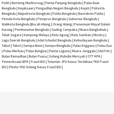
Putih | Benteng Marlboroug | Pantai Panjang Bengkulu | Pulau Baai
Bengkulu | Kejaksaan | Pengadilan Negeri Bengkulu | Kejati |
Polresta
Bengkulu
|
Mapolresta Bengkulu
| Polda Bengkulu | Bareskrim Polda |
Pemda Kota Bengkulu | Pemprov Bengkulu |
Gubernur Bengkulu
|
Walikota Bengkulu |
Bocah Hilang
| Orang Hilang |
Penemuan Mayat Dalam
Karung
|
Pembunuhan Bengkulu
| Gading Cempaka | Muara Bangkahulu |
Teluk Segara | Kampung Melayu | Ratu Agung | Ratu Samban | Mistery |
Lagu Daerah Bengkulu | Adat Istiadat Bengkulu | Kebudayaan Bengkulu |
Tabut | Tabot | Gempa Bumi | Gempa Bengkulu |
Pulau Enggano
| Pulau Dua
| Pulau Merbau | Pulau Bangkai | Pantai Laguna | Muara Jenggalu | Idul Fitri |
Bulan Ramadhan | Bulan Puasa |
Sidang Rohidin Mersyah
|
OTT KPK
|
Pemeriksaan BPK | Fraud BSI |
Tutuntan JPU Kasus Terdakwa TKD Fraud
BSI
|
Pledoi TKD Sidang Kasus Fraud BSI
|