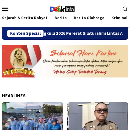
Loncat
Menu
ke
Mobile
konten
Sejarah & Cerita Rakyat
Berita
Berita Olahraga
Kriminal
mni SMANDA Bengkulu 2026 Pererat Silaturahmi Lintas Angkatan
Konten Spesial
HEADLINES