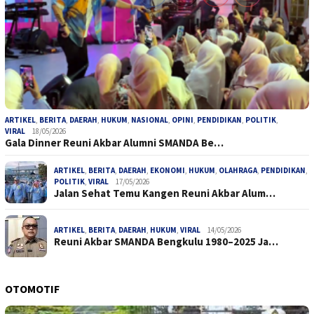
ARTIKEL
,
BERITA
,
DAERAH
,
HUKUM
,
NASIONAL
,
OPINI
,
PENDIDIKAN
,
POLITIK
,
VIRAL
18/05/2026
Gala Dinner Reuni Akbar Alumni SMANDA Be…
ARTIKEL
,
BERITA
,
DAERAH
,
EKONOMI
,
HUKUM
,
OLAHRAGA
,
PENDIDIKAN
,
POLITIK
,
VIRAL
17/05/2026
Jalan Sehat Temu Kangen Reuni Akbar Alum…
ARTIKEL
,
BERITA
,
DAERAH
,
HUKUM
,
VIRAL
14/05/2026
Reuni Akbar SMANDA Bengkulu 1980–2025 Ja…
OTOMOTIF