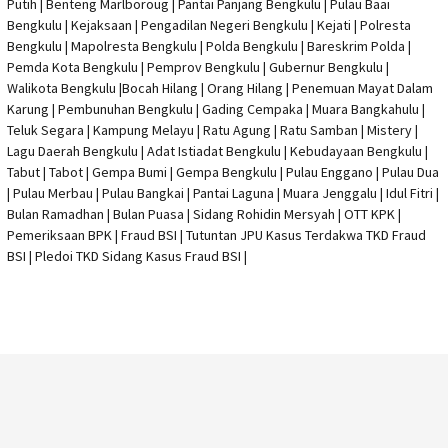
Putih | Benteng Marlboroug | Pantai Panjang Bengkulu | Pulau Baai
Bengkulu | Kejaksaan | Pengadilan Negeri Bengkulu | Kejati |
Polresta
Bengkulu
|
Mapolresta Bengkulu
| Polda Bengkulu | Bareskrim Polda |
Pemda Kota Bengkulu | Pemprov Bengkulu |
Gubernur Bengkulu
|
Walikota Bengkulu |
Bocah Hilang
| Orang Hilang |
Penemuan Mayat Dalam
Karung
|
Pembunuhan Bengkulu
| Gading Cempaka | Muara Bangkahulu |
Teluk Segara | Kampung Melayu | Ratu Agung | Ratu Samban | Mistery |
Lagu Daerah Bengkulu | Adat Istiadat Bengkulu | Kebudayaan Bengkulu |
Tabut | Tabot | Gempa Bumi | Gempa Bengkulu |
Pulau Enggano
| Pulau Dua
| Pulau Merbau | Pulau Bangkai | Pantai Laguna | Muara Jenggalu | Idul Fitri |
Bulan Ramadhan | Bulan Puasa |
Sidang Rohidin Mersyah
|
OTT KPK
|
Pemeriksaan BPK | Fraud BSI |
Tutuntan JPU Kasus Terdakwa TKD Fraud
BSI
|
Pledoi TKD Sidang Kasus Fraud BSI
|