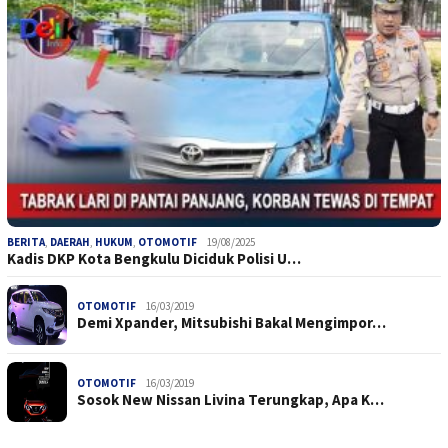
BERITA
,
DAERAH
,
HUKUM
,
OTOMOTIF
19/08/2025
Kadis DKP Kota Bengkulu Diciduk Polisi U…
OTOMOTIF
16/03/2019
Demi Xpander, Mitsubishi Bakal Mengimpor…
OTOMOTIF
16/03/2019
Sosok New Nissan Livina Terungkap, Apa K…