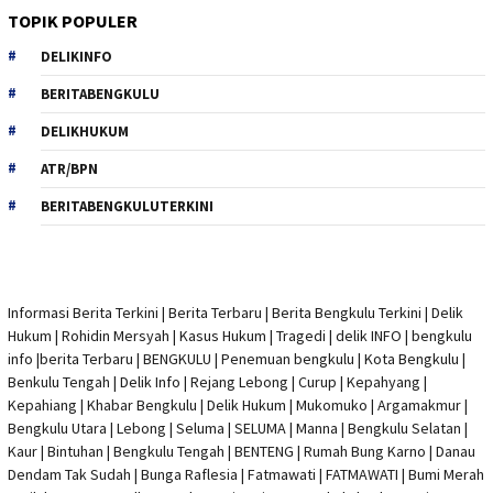
TOPIK POPULER
DELIKINFO
BERITABENGKULU
DELIKHUKUM
ATR/BPN
BERITABENGKULUTERKINI
Informasi Berita Terkini
|
Berita Terbaru
|
Berita Bengkulu Terkini
|
Delik
Hukum
|
Rohidin Mersyah
|
Kasus Hukum
|
Tragedi | delik INFO
|
bengkulu
info
|
berita Terbaru
| BENGKULU |
Penemuan bengkulu
|
Kota Bengkulu
|
Benkulu Tengah |
Delik Info
| Rejang Lebong | Curup | Kepahyang |
Kepahiang | Khabar Bengkulu |
Delik Hukum
| Mukomuko | Argamakmur |
Bengkulu Utara | Lebong | Seluma | SELUMA | Manna | Bengkulu Selatan |
Kaur | Bintuhan | Bengkulu Tengah | BENTENG | Rumah Bung Karno | Danau
Dendam Tak Sudah | Bunga Raflesia | Fatmawati | FATMAWATI | Bumi Merah