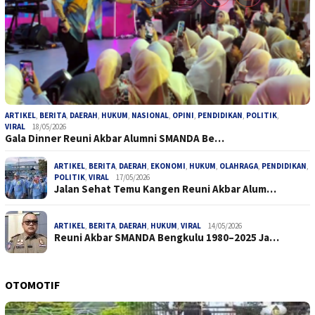
ARTIKEL
,
BERITA
,
DAERAH
,
HUKUM
,
NASIONAL
,
OPINI
,
PENDIDIKAN
,
POLITIK
,
VIRAL
18/05/2026
Gala Dinner Reuni Akbar Alumni SMANDA Be…
ARTIKEL
,
BERITA
,
DAERAH
,
EKONOMI
,
HUKUM
,
OLAHRAGA
,
PENDIDIKAN
,
POLITIK
,
VIRAL
17/05/2026
Jalan Sehat Temu Kangen Reuni Akbar Alum…
ARTIKEL
,
BERITA
,
DAERAH
,
HUKUM
,
VIRAL
14/05/2026
Reuni Akbar SMANDA Bengkulu 1980–2025 Ja…
OTOMOTIF