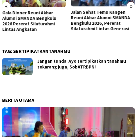
«
»
Jalan Sehat Temu Kangen
Reuni Akbar SMANDA
Reuni Akbar Alumni SMANDA
Bengkulu 1980–2025 Jadi
Bengkulu 2026, Pererat
Momentum Konsolidasi
Silaturahmi Lintas Generasi
Alumni Lintas Generasi
TAG:
SERTIPIKATKANTANAHMU
Jangan tunda. Ayo sertipikatkan tanahmu
sekarang juga, SobATRBPN!
BERITA UTAMA