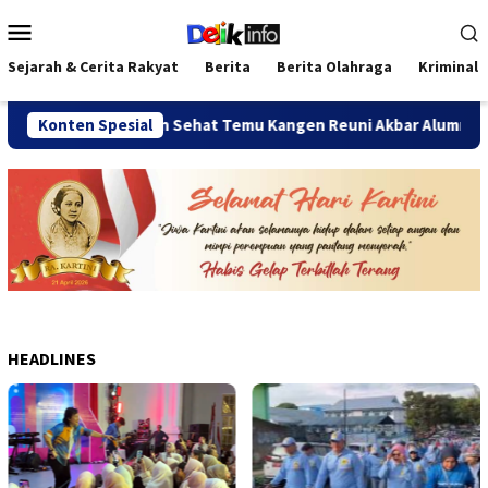
Loncat
Menu
ke
Mobile
konten
Sejarah & Cerita Rakyat
Berita
Berita Olahraga
Kriminal
tan
Konten Spesial
Jalan Sehat Temu Kangen Reuni Akbar Alumni SMANDA 
HEADLINES