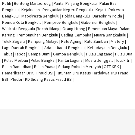
Putih | Benteng Marlboroug | Pantai Panjang Bengkulu | Pulau Baai
Bengkulu | Kejaksaan | Pengadilan Negeri Bengkulu | Kejati |
Polresta
Bengkulu
|
Mapolresta Bengkulu
| Polda Bengkulu | Bareskrim Polda |
Pemda Kota Bengkulu | Pemprov Bengkulu |
Gubernur Bengkulu
|
Walikota Bengkulu |
Bocah Hilang
| Orang Hilang |
Penemuan Mayat Dalam
Karung
|
Pembunuhan Bengkulu
| Gading Cempaka | Muara Bangkahulu |
Teluk Segara | Kampung Melayu | Ratu Agung | Ratu Samban | Mistery |
Lagu Daerah Bengkulu | Adat Istiadat Bengkulu | Kebudayaan Bengkulu |
Tabut | Tabot | Gempa Bumi | Gempa Bengkulu |
Pulau Enggano
| Pulau Dua
| Pulau Merbau | Pulau Bangkai | Pantai Laguna | Muara Jenggalu | Idul Fitri |
Bulan Ramadhan | Bulan Puasa |
Sidang Rohidin Mersyah
|
OTT KPK
|
Pemeriksaan BPK | Fraud BSI |
Tutuntan JPU Kasus Terdakwa TKD Fraud
BSI
|
Pledoi TKD Sidang Kasus Fraud BSI
|