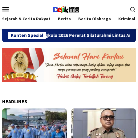
Loncat
Menu
ke
Mobile
konten
Sejarah & Cerita Rakyat
Berita
Berita Olahraga
Kriminal
mni SMANDA Bengkulu 2026 Pererat Silaturahmi Lintas Angkatan
Konten Spesial
HEADLINES