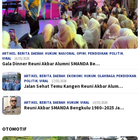
ARTIKEL
,
BERITA
,
DAERAH
,
HUKUM
,
NASIONAL
,
OPINI
,
PENDIDIKAN
,
POLITIK
,
VIRAL
18/05/2026
Gala Dinner Reuni Akbar Alumni SMANDA Be…
ARTIKEL
,
BERITA
,
DAERAH
,
EKONOMI
,
HUKUM
,
OLAHRAGA
,
PENDIDIKAN
,
POLITIK
,
VIRAL
17/05/2026
Jalan Sehat Temu Kangen Reuni Akbar Alum…
ARTIKEL
,
BERITA
,
DAERAH
,
HUKUM
,
VIRAL
14/05/2026
Reuni Akbar SMANDA Bengkulu 1980–2025 Ja…
OTOMOTIF