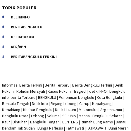
TOPIK POPULER
DELIKINFO
BERITABENGKULU
DELIKHUKUM
ATR/BPN
BERITABENGKULUTERKINI
Informasi Berita Terkini
|
Berita Terbaru
|
Berita Bengkulu Terkini
|
Delik
Hukum
|
Rohidin Mersyah
|
Kasus Hukum
|
Tragedi | delik INFO
|
bengkulu
info
|
berita Terbaru
| BENGKULU |
Penemuan bengkulu
|
Kota Bengkulu
|
Benkulu Tengah |
Delik Info
| Rejang Lebong | Curup | Kepahyang |
Kepahiang | Khabar Bengkulu |
Delik Hukum
| Mukomuko | Argamakmur |
Bengkulu Utara | Lebong | Seluma | SELUMA | Manna | Bengkulu Selatan |
Kaur | Bintuhan | Bengkulu Tengah | BENTENG | Rumah Bung Karno | Danau
Dendam Tak Sudah | Bunga Raflesia | Fatmawati | FATMAWATI | Bumi Merah