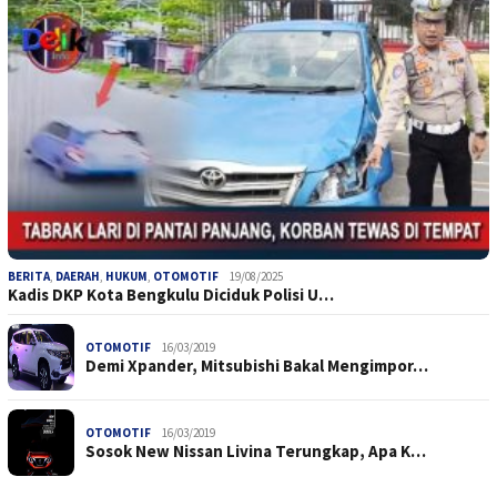
BERITA
,
DAERAH
,
HUKUM
,
OTOMOTIF
19/08/2025
Kadis DKP Kota Bengkulu Diciduk Polisi U…
OTOMOTIF
16/03/2019
Demi Xpander, Mitsubishi Bakal Mengimpor…
OTOMOTIF
16/03/2019
Sosok New Nissan Livina Terungkap, Apa K…