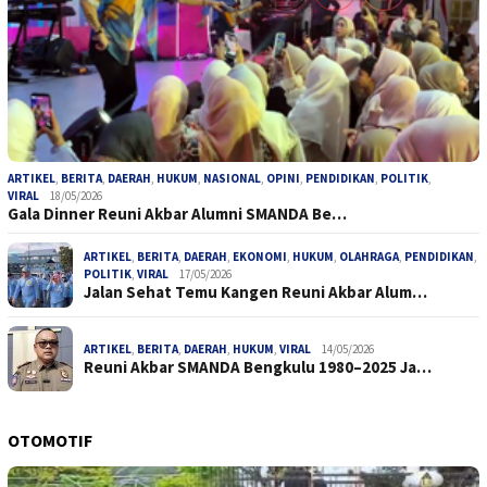
ARTIKEL
,
BERITA
,
DAERAH
,
HUKUM
,
NASIONAL
,
OPINI
,
PENDIDIKAN
,
POLITIK
,
VIRAL
18/05/2026
Gala Dinner Reuni Akbar Alumni SMANDA Be…
ARTIKEL
,
BERITA
,
DAERAH
,
EKONOMI
,
HUKUM
,
OLAHRAGA
,
PENDIDIKAN
,
POLITIK
,
VIRAL
17/05/2026
Jalan Sehat Temu Kangen Reuni Akbar Alum…
ARTIKEL
,
BERITA
,
DAERAH
,
HUKUM
,
VIRAL
14/05/2026
Reuni Akbar SMANDA Bengkulu 1980–2025 Ja…
OTOMOTIF