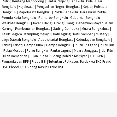
Putih | Benteng Marlboroug | Pantai Panjang Bengkulu | Pulau Baai
Bengkulu | Kejaksaan | Pengadilan Negeri Bengkulu | Kejati |
Polresta
Bengkulu
|
Mapolresta Bengkulu
| Polda Bengkulu | Bareskrim Polda |
Pemda Kota Bengkulu | Pemprov Bengkulu |
Gubernur Bengkulu
|
Walikota Bengkulu |
Bocah Hilang
| Orang Hilang |
Penemuan Mayat Dalam
Karung
|
Pembunuhan Bengkulu
| Gading Cempaka | Muara Bangkahulu |
Teluk Segara | Kampung Melayu | Ratu Agung | Ratu Samban | Mistery |
Lagu Daerah Bengkulu | Adat Istiadat Bengkulu | Kebudayaan Bengkulu |
Tabut | Tabot | Gempa Bumi | Gempa Bengkulu |
Pulau Enggano
| Pulau Dua
| Pulau Merbau | Pulau Bangkai | Pantai Laguna | Muara Jenggalu | Idul Fitri |
Bulan Ramadhan | Bulan Puasa |
Sidang Rohidin Mersyah
|
OTT KPK
|
Pemeriksaan BPK | Fraud BSI |
Tutuntan JPU Kasus Terdakwa TKD Fraud
BSI
|
Pledoi TKD Sidang Kasus Fraud BSI
|