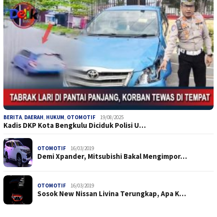
BERITA
,
DAERAH
,
HUKUM
,
OTOMOTIF
19/08/2025
Kadis DKP Kota Bengkulu Diciduk Polisi U…
OTOMOTIF
16/03/2019
Demi Xpander, Mitsubishi Bakal Mengimpor…
OTOMOTIF
16/03/2019
Sosok New Nissan Livina Terungkap, Apa K…