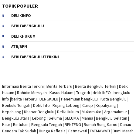
TOPIK POPULER
DELIKINFO
BERITABENGKULU
DELIKHUKUM
ATR/BPN
BERITABENGKULUTERKINI
Informasi Berita Terkini
|
Berita Terbaru
|
Berita Bengkulu Terkini
|
Delik
Hukum
|
Rohidin Mersyah
|
Kasus Hukum
|
Tragedi | delik INFO
|
bengkulu
info
|
berita Terbaru
| BENGKULU |
Penemuan bengkulu
|
Kota Bengkulu
|
Benkulu Tengah |
Delik Info
| Rejang Lebong | Curup | Kepahyang |
Kepahiang | Khabar Bengkulu |
Delik Hukum
| Mukomuko | Argamakmur |
Bengkulu Utara | Lebong | Seluma | SELUMA | Manna | Bengkulu Selatan |
Kaur | Bintuhan | Bengkulu Tengah | BENTENG | Rumah Bung Karno | Danau
Dendam Tak Sudah | Bunga Raflesia | Fatmawati | FATMAWATI | Bumi Merah