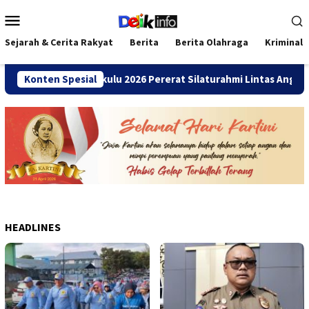
Loncat
Menu
ke
Mobile
konten
Sejarah & Cerita Rakyat
Berita
Berita Olahraga
Kriminal
ni SMANDA Bengkulu 2026 Pererat Silaturahmi Lintas Angkatan
Konten Spesial
HEADLINES