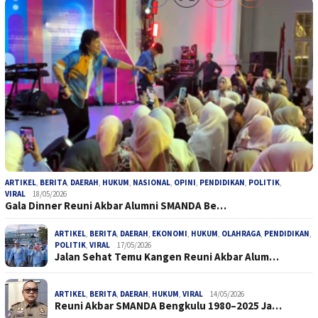
ARTIKEL
,
BERITA
,
DAERAH
,
HUKUM
,
NASIONAL
,
OPINI
,
PENDIDIKAN
,
POLITIK
,
VIRAL
18/05/2026
Gala Dinner Reuni Akbar Alumni SMANDA Be…
ARTIKEL
,
BERITA
,
DAERAH
,
EKONOMI
,
HUKUM
,
OLAHRAGA
,
PENDIDIKAN
,
POLITIK
,
VIRAL
17/05/2026
Jalan Sehat Temu Kangen Reuni Akbar Alum…
ARTIKEL
,
BERITA
,
DAERAH
,
HUKUM
,
VIRAL
14/05/2026
Reuni Akbar SMANDA Bengkulu 1980–2025 Ja…