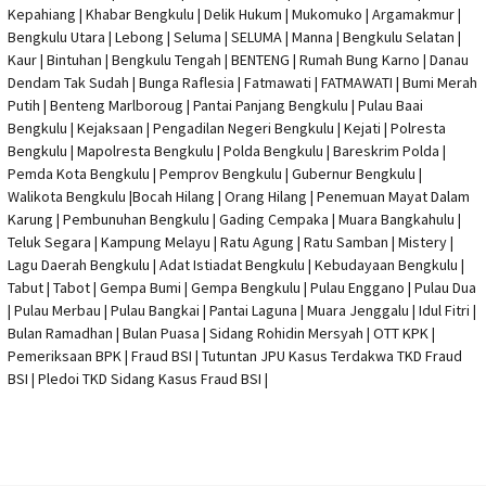
Kepahiang | Khabar Bengkulu |
Delik Hukum
| Mukomuko | Argamakmur |
Bengkulu Utara | Lebong | Seluma | SELUMA | Manna | Bengkulu Selatan |
Kaur | Bintuhan | Bengkulu Tengah | BENTENG | Rumah Bung Karno | Danau
Dendam Tak Sudah | Bunga Raflesia | Fatmawati | FATMAWATI | Bumi Merah
Putih | Benteng Marlboroug | Pantai Panjang Bengkulu | Pulau Baai
Bengkulu | Kejaksaan | Pengadilan Negeri Bengkulu | Kejati |
Polresta
Bengkulu
|
Mapolresta Bengkulu
| Polda Bengkulu | Bareskrim Polda |
Pemda Kota Bengkulu | Pemprov Bengkulu |
Gubernur Bengkulu
|
Walikota Bengkulu |
Bocah Hilang
| Orang Hilang |
Penemuan Mayat Dalam
Karung
|
Pembunuhan Bengkulu
| Gading Cempaka | Muara Bangkahulu |
Teluk Segara | Kampung Melayu | Ratu Agung | Ratu Samban | Mistery |
Lagu Daerah Bengkulu | Adat Istiadat Bengkulu | Kebudayaan Bengkulu |
Tabut | Tabot | Gempa Bumi | Gempa Bengkulu |
Pulau Enggano
| Pulau Dua
| Pulau Merbau | Pulau Bangkai | Pantai Laguna | Muara Jenggalu | Idul Fitri |
Bulan Ramadhan | Bulan Puasa |
Sidang Rohidin Mersyah
|
OTT KPK
|
Pemeriksaan BPK | Fraud BSI |
Tutuntan JPU Kasus Terdakwa TKD Fraud
BSI
|
Pledoi TKD Sidang Kasus Fraud BSI
|