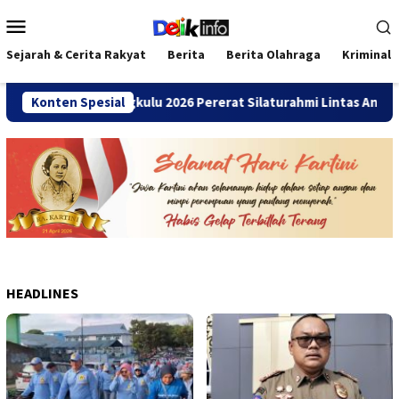
Loncat
Menu
ke
Mobile
konten
Sejarah & Cerita Rakyat
Berita
Berita Olahraga
Kriminal
ni SMANDA Bengkulu 2026 Pererat Silaturahmi Lintas Angkatan
Konten Spesial
HEADLINES