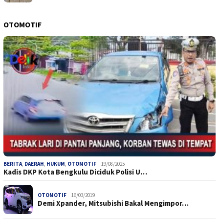
OTOMOTIF
BERITA
,
DAERAH
,
HUKUM
,
OTOMOTIF
19/08/2025
Kadis DKP Kota Bengkulu Diciduk Polisi U…
OTOMOTIF
16/03/2019
Demi Xpander, Mitsubishi Bakal Mengimpor…