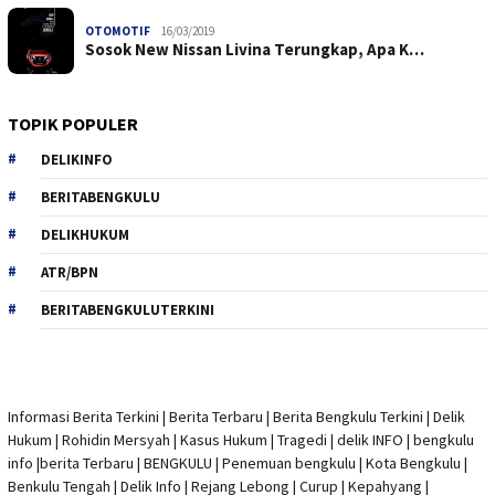
OTOMOTIF
16/03/2019
Sosok New Nissan Livina Terungkap, Apa K…
TOPIK POPULER
DELIKINFO
BERITABENGKULU
DELIKHUKUM
ATR/BPN
BERITABENGKULUTERKINI
Informasi Berita Terkini
|
Berita Terbaru
|
Berita Bengkulu Terkini
|
Delik
Hukum
|
Rohidin Mersyah
|
Kasus Hukum
|
Tragedi | delik INFO
|
bengkulu
info
|
berita Terbaru
| BENGKULU |
Penemuan bengkulu
|
Kota Bengkulu
|
Benkulu Tengah |
Delik Info
| Rejang Lebong | Curup | Kepahyang |