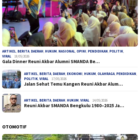
ARTIKEL
,
BERITA
,
DAERAH
,
HUKUM
,
NASIONAL
,
OPINI
,
PENDIDIKAN
,
POLITIK
,
VIRAL
18/05/2026
Gala Dinner Reuni Akbar Alumni SMANDA Be…
ARTIKEL
,
BERITA
,
DAERAH
,
EKONOMI
,
HUKUM
,
OLAHRAGA
,
PENDIDIKAN
,
POLITIK
,
VIRAL
17/05/2026
Jalan Sehat Temu Kangen Reuni Akbar Alum…
ARTIKEL
,
BERITA
,
DAERAH
,
HUKUM
,
VIRAL
14/05/2026
Reuni Akbar SMANDA Bengkulu 1980–2025 Ja…
OTOMOTIF