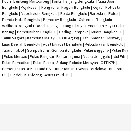
Putih | Benteng Marlboroug | Pantai Panjang Bengkulu | Pulau Baai
Bengkulu | Kejaksaan | Pengadilan Negeri Bengkulu | Kejati |
Polresta
Bengkulu
|
Mapolresta Bengkulu
| Polda Bengkulu | Bareskrim Polda |
Pemda Kota Bengkulu | Pemprov Bengkulu |
Gubernur Bengkulu
|
Walikota Bengkulu |
Bocah Hilang
| Orang Hilang |
Penemuan Mayat Dalam
Karung
|
Pembunuhan Bengkulu
| Gading Cempaka | Muara Bangkahulu |
Teluk Segara | Kampung Melayu | Ratu Agung | Ratu Samban | Mistery |
Lagu Daerah Bengkulu | Adat Istiadat Bengkulu | Kebudayaan Bengkulu |
Tabut | Tabot | Gempa Bumi | Gempa Bengkulu |
Pulau Enggano
| Pulau Dua
| Pulau Merbau | Pulau Bangkai | Pantai Laguna | Muara Jenggalu | Idul Fitri |
Bulan Ramadhan | Bulan Puasa |
Sidang Rohidin Mersyah
|
OTT KPK
|
Pemeriksaan BPK | Fraud BSI |
Tutuntan JPU Kasus Terdakwa TKD Fraud
BSI
|
Pledoi TKD Sidang Kasus Fraud BSI
|