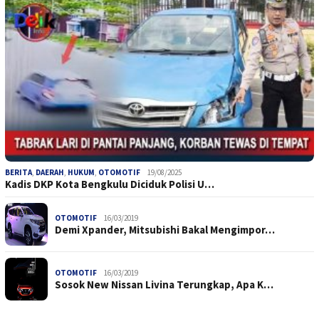
BERITA
,
DAERAH
,
HUKUM
,
OTOMOTIF
19/08/2025
Kadis DKP Kota Bengkulu Diciduk Polisi U…
OTOMOTIF
16/03/2019
Demi Xpander, Mitsubishi Bakal Mengimpor…
OTOMOTIF
16/03/2019
Sosok New Nissan Livina Terungkap, Apa K…