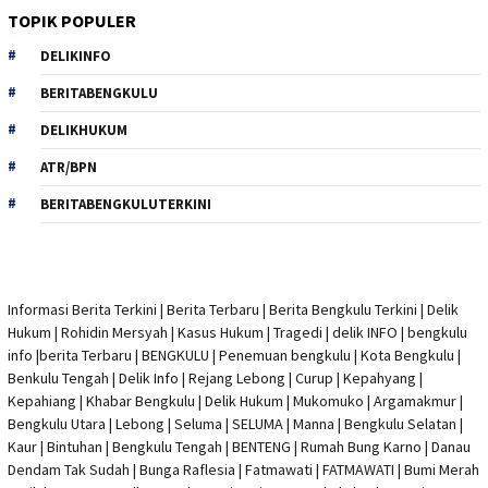
TOPIK POPULER
DELIKINFO
BERITABENGKULU
DELIKHUKUM
ATR/BPN
BERITABENGKULUTERKINI
Informasi Berita Terkini
|
Berita Terbaru
|
Berita Bengkulu Terkini
|
Delik
Hukum
|
Rohidin Mersyah
|
Kasus Hukum
|
Tragedi | delik INFO
|
bengkulu
info
|
berita Terbaru
| BENGKULU |
Penemuan bengkulu
|
Kota Bengkulu
|
Benkulu Tengah |
Delik Info
| Rejang Lebong | Curup | Kepahyang |
Kepahiang | Khabar Bengkulu |
Delik Hukum
| Mukomuko | Argamakmur |
Bengkulu Utara | Lebong | Seluma | SELUMA | Manna | Bengkulu Selatan |
Kaur | Bintuhan | Bengkulu Tengah | BENTENG | Rumah Bung Karno | Danau
Dendam Tak Sudah | Bunga Raflesia | Fatmawati | FATMAWATI | Bumi Merah