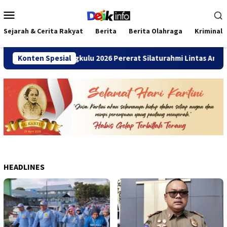
Loncat
Menu
ke
Mobile
konten
Sejarah & Cerita Rakyat
Berita
Berita Olahraga
Kriminal
mni SMANDA Bengkulu 2026 Pererat Silaturahmi Lintas Angkatan
Konten Spesial
HEADLINES