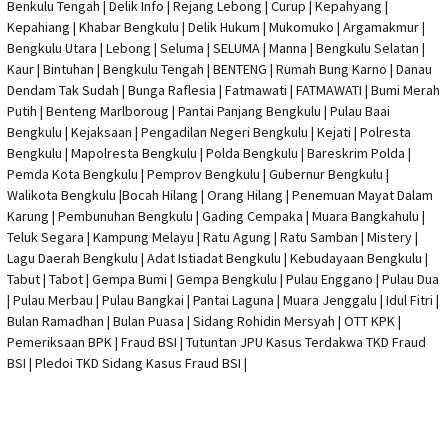
Benkulu Tengah |
Delik Info
| Rejang Lebong | Curup | Kepahyang |
Kepahiang | Khabar Bengkulu |
Delik Hukum
| Mukomuko | Argamakmur |
Bengkulu Utara | Lebong | Seluma | SELUMA | Manna | Bengkulu Selatan |
Kaur | Bintuhan | Bengkulu Tengah | BENTENG | Rumah Bung Karno | Danau
Dendam Tak Sudah | Bunga Raflesia | Fatmawati | FATMAWATI | Bumi Merah
Putih | Benteng Marlboroug | Pantai Panjang Bengkulu | Pulau Baai
Bengkulu | Kejaksaan | Pengadilan Negeri Bengkulu | Kejati |
Polresta
Bengkulu
|
Mapolresta Bengkulu
| Polda Bengkulu | Bareskrim Polda |
Pemda Kota Bengkulu | Pemprov Bengkulu |
Gubernur Bengkulu
|
Walikota Bengkulu |
Bocah Hilang
| Orang Hilang |
Penemuan Mayat Dalam
Karung
|
Pembunuhan Bengkulu
| Gading Cempaka | Muara Bangkahulu |
Teluk Segara | Kampung Melayu | Ratu Agung | Ratu Samban | Mistery |
Lagu Daerah Bengkulu | Adat Istiadat Bengkulu | Kebudayaan Bengkulu |
Tabut | Tabot | Gempa Bumi | Gempa Bengkulu |
Pulau Enggano
| Pulau Dua
| Pulau Merbau | Pulau Bangkai | Pantai Laguna | Muara Jenggalu | Idul Fitri |
Bulan Ramadhan | Bulan Puasa |
Sidang Rohidin Mersyah
|
OTT KPK
|
Pemeriksaan BPK | Fraud BSI |
Tutuntan JPU Kasus Terdakwa TKD Fraud
BSI
|
Pledoi TKD Sidang Kasus Fraud BSI
|