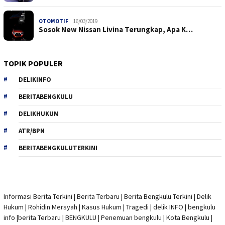
OTOMOTIF
16/03/2019
Sosok New Nissan Livina Terungkap, Apa K…
TOPIK POPULER
DELIKINFO
BERITABENGKULU
DELIKHUKUM
ATR/BPN
BERITABENGKULUTERKINI
Informasi Berita Terkini
|
Berita Terbaru
|
Berita Bengkulu Terkini
|
Delik
Hukum
|
Rohidin Mersyah
|
Kasus Hukum
|
Tragedi | delik INFO
|
bengkulu
info
|
berita Terbaru
| BENGKULU |
Penemuan bengkulu
|
Kota Bengkulu
|