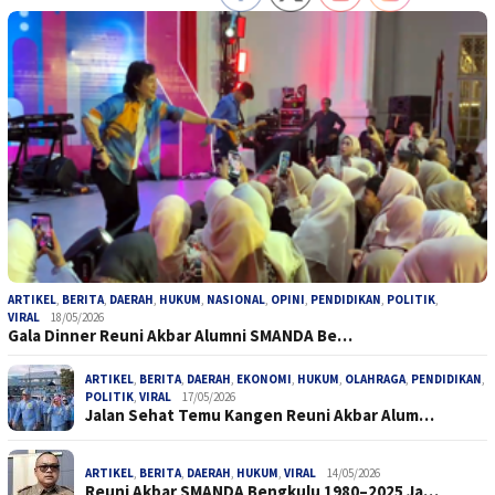
ARTIKEL
,
BERITA
,
DAERAH
,
HUKUM
,
NASIONAL
,
OPINI
,
PENDIDIKAN
,
POLITIK
,
VIRAL
18/05/2026
Gala Dinner Reuni Akbar Alumni SMANDA Be…
ARTIKEL
,
BERITA
,
DAERAH
,
EKONOMI
,
HUKUM
,
OLAHRAGA
,
PENDIDIKAN
,
POLITIK
,
VIRAL
17/05/2026
Jalan Sehat Temu Kangen Reuni Akbar Alum…
ARTIKEL
,
BERITA
,
DAERAH
,
HUKUM
,
VIRAL
14/05/2026
Reuni Akbar SMANDA Bengkulu 1980–2025 Ja…