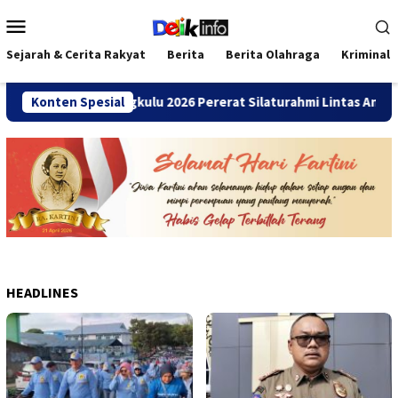
Loncat
Menu
ke
Mobile
konten
Sejarah & Cerita Rakyat
Berita
Berita Olahraga
Kriminal
ni SMANDA Bengkulu 2026 Pererat Silaturahmi Lintas Angkatan
Konten Spesial
HEADLINES