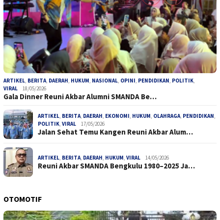
ARTIKEL
,
BERITA
,
DAERAH
,
HUKUM
,
NASIONAL
,
OPINI
,
PENDIDIKAN
,
POLITIK
,
VIRAL
18/05/2026
Gala Dinner Reuni Akbar Alumni SMANDA Be…
ARTIKEL
,
BERITA
,
DAERAH
,
EKONOMI
,
HUKUM
,
OLAHRAGA
,
PENDIDIKAN
,
POLITIK
,
VIRAL
17/05/2026
Jalan Sehat Temu Kangen Reuni Akbar Alum…
ARTIKEL
,
BERITA
,
DAERAH
,
HUKUM
,
VIRAL
14/05/2026
Reuni Akbar SMANDA Bengkulu 1980–2025 Ja…
OTOMOTIF