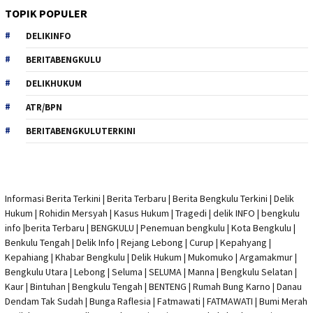
TOPIK POPULER
DELIKINFO
BERITABENGKULU
DELIKHUKUM
ATR/BPN
BERITABENGKULUTERKINI
Informasi Berita Terkini
|
Berita Terbaru
|
Berita Bengkulu Terkini
|
Delik
Hukum
|
Rohidin Mersyah
|
Kasus Hukum
|
Tragedi | delik INFO
|
bengkulu
info
|
berita Terbaru
| BENGKULU |
Penemuan bengkulu
|
Kota Bengkulu
|
Benkulu Tengah |
Delik Info
| Rejang Lebong | Curup | Kepahyang |
Kepahiang | Khabar Bengkulu |
Delik Hukum
| Mukomuko | Argamakmur |
Bengkulu Utara | Lebong | Seluma | SELUMA | Manna | Bengkulu Selatan |
Kaur | Bintuhan | Bengkulu Tengah | BENTENG | Rumah Bung Karno | Danau
Dendam Tak Sudah | Bunga Raflesia | Fatmawati | FATMAWATI | Bumi Merah