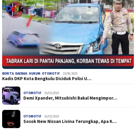
BERITA
,
DAERAH
,
HUKUM
,
OTOMOTIF
19/08/2025
Kadis DKP Kota Bengkulu Diciduk Polisi U…
OTOMOTIF
16/03/2019
Demi Xpander, Mitsubishi Bakal Mengimpor…
OTOMOTIF
16/03/2019
Sosok New Nissan Livina Terungkap, Apa K…