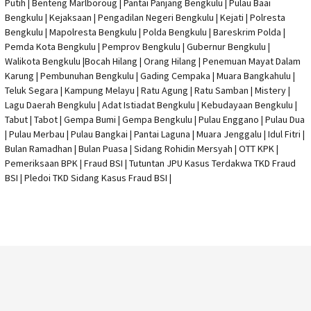
Putih | Benteng Marlboroug | Pantai Panjang Bengkulu | Pulau Baai
Bengkulu | Kejaksaan | Pengadilan Negeri Bengkulu | Kejati |
Polresta
Bengkulu
|
Mapolresta Bengkulu
| Polda Bengkulu | Bareskrim Polda |
Pemda Kota Bengkulu | Pemprov Bengkulu |
Gubernur Bengkulu
|
Walikota Bengkulu |
Bocah Hilang
| Orang Hilang |
Penemuan Mayat Dalam
Karung
|
Pembunuhan Bengkulu
| Gading Cempaka | Muara Bangkahulu |
Teluk Segara | Kampung Melayu | Ratu Agung | Ratu Samban | Mistery |
Lagu Daerah Bengkulu | Adat Istiadat Bengkulu | Kebudayaan Bengkulu |
Tabut | Tabot | Gempa Bumi | Gempa Bengkulu |
Pulau Enggano
| Pulau Dua
| Pulau Merbau | Pulau Bangkai | Pantai Laguna | Muara Jenggalu | Idul Fitri |
Bulan Ramadhan | Bulan Puasa |
Sidang Rohidin Mersyah
|
OTT KPK
|
Pemeriksaan BPK | Fraud BSI |
Tutuntan JPU Kasus Terdakwa TKD Fraud
BSI
|
Pledoi TKD Sidang Kasus Fraud BSI
|