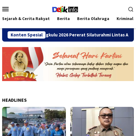
Loncat
Menu
ke
Mobile
konten
Sejarah & Cerita Rakyat
Berita
Berita Olahraga
Kriminal
mni SMANDA Bengkulu 2026 Pererat Silaturahmi Lintas Angkatan
Konten Spesial
HEADLINES