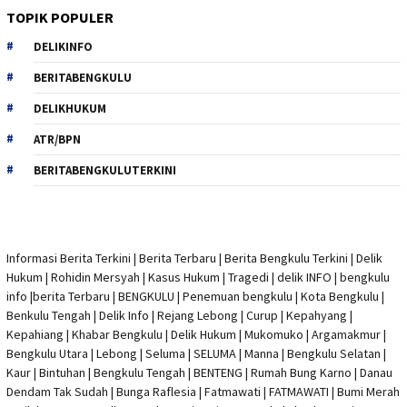
TOPIK POPULER
DELIKINFO
BERITABENGKULU
DELIKHUKUM
ATR/BPN
BERITABENGKULUTERKINI
Informasi Berita Terkini
|
Berita Terbaru
|
Berita Bengkulu Terkini
|
Delik
Hukum
|
Rohidin Mersyah
|
Kasus Hukum
|
Tragedi | delik INFO
|
bengkulu
info
|
berita Terbaru
| BENGKULU |
Penemuan bengkulu
|
Kota Bengkulu
|
Benkulu Tengah |
Delik Info
| Rejang Lebong | Curup | Kepahyang |
Kepahiang | Khabar Bengkulu |
Delik Hukum
| Mukomuko | Argamakmur |
Bengkulu Utara | Lebong | Seluma | SELUMA | Manna | Bengkulu Selatan |
Kaur | Bintuhan | Bengkulu Tengah | BENTENG | Rumah Bung Karno | Danau
Dendam Tak Sudah | Bunga Raflesia | Fatmawati | FATMAWATI | Bumi Merah