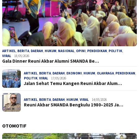
ARTIKEL
,
BERITA
,
DAERAH
,
HUKUM
,
NASIONAL
,
OPINI
,
PENDIDIKAN
,
POLITIK
,
VIRAL
18/05/2026
Gala Dinner Reuni Akbar Alumni SMANDA Be…
ARTIKEL
,
BERITA
,
DAERAH
,
EKONOMI
,
HUKUM
,
OLAHRAGA
,
PENDIDIKAN
,
POLITIK
,
VIRAL
17/05/2026
Jalan Sehat Temu Kangen Reuni Akbar Alum…
ARTIKEL
,
BERITA
,
DAERAH
,
HUKUM
,
VIRAL
14/05/2026
Reuni Akbar SMANDA Bengkulu 1980–2025 Ja…
OTOMOTIF