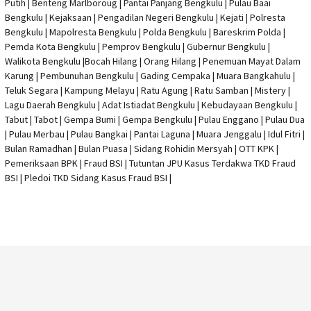
Putih | Benteng Marlboroug | Pantai Panjang Bengkulu | Pulau Baai
Bengkulu | Kejaksaan | Pengadilan Negeri Bengkulu | Kejati |
Polresta
Bengkulu
|
Mapolresta Bengkulu
| Polda Bengkulu | Bareskrim Polda |
Pemda Kota Bengkulu | Pemprov Bengkulu |
Gubernur Bengkulu
|
Walikota Bengkulu |
Bocah Hilang
| Orang Hilang |
Penemuan Mayat Dalam
Karung
|
Pembunuhan Bengkulu
| Gading Cempaka | Muara Bangkahulu |
Teluk Segara | Kampung Melayu | Ratu Agung | Ratu Samban | Mistery |
Lagu Daerah Bengkulu | Adat Istiadat Bengkulu | Kebudayaan Bengkulu |
Tabut | Tabot | Gempa Bumi | Gempa Bengkulu |
Pulau Enggano
| Pulau Dua
| Pulau Merbau | Pulau Bangkai | Pantai Laguna | Muara Jenggalu | Idul Fitri |
Bulan Ramadhan | Bulan Puasa |
Sidang Rohidin Mersyah
|
OTT KPK
|
Pemeriksaan BPK | Fraud BSI |
Tutuntan JPU Kasus Terdakwa TKD Fraud
BSI
|
Pledoi TKD Sidang Kasus Fraud BSI
|