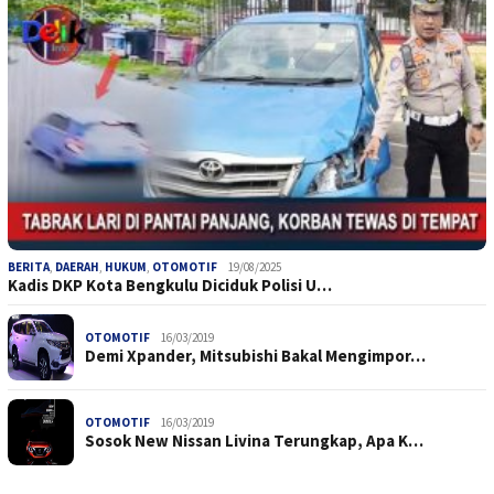
BERITA
,
DAERAH
,
HUKUM
,
OTOMOTIF
19/08/2025
Kadis DKP Kota Bengkulu Diciduk Polisi U…
OTOMOTIF
16/03/2019
Demi Xpander, Mitsubishi Bakal Mengimpor…
OTOMOTIF
16/03/2019
Sosok New Nissan Livina Terungkap, Apa K…