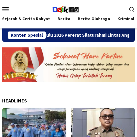
Loncat
Menu
ke
Mobile
konten
Sejarah & Cerita Rakyat
Berita
Berita Olahraga
Kriminal
i SMANDA Bengkulu 2026 Pererat Silaturahmi Lintas Angkatan
Konten Spesial
HEADLINES