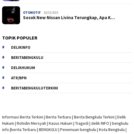
OTOMOTIF
16/03/2019
Sosok New Nissan Livina Terungkap, Apa K…
TOPIK POPULER
DELIKINFO
BERITABENGKULU
DELIKHUKUM
ATR/BPN
BERITABENGKULUTERKINI
Informasi Berita Terkini
|
Berita Terbaru
|
Berita Bengkulu Terkini
|
Delik
Hukum
|
Rohidin Mersyah
|
Kasus Hukum
|
Tragedi | delik INFO
|
bengkulu
info
|
berita Terbaru
| BENGKULU |
Penemuan bengkulu
|
Kota Bengkulu
|