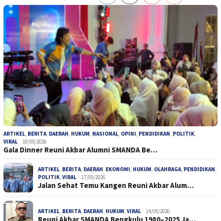
ARTIKEL
,
BERITA
,
DAERAH
,
HUKUM
,
NASIONAL
,
OPINI
,
PENDIDIKAN
,
POLITIK
,
VIRAL
18/05/2026
Gala Dinner Reuni Akbar Alumni SMANDA Be…
ARTIKEL
,
BERITA
,
DAERAH
,
EKONOMI
,
HUKUM
,
OLAHRAGA
,
PENDIDIKAN
,
POLITIK
,
VIRAL
17/05/2026
Jalan Sehat Temu Kangen Reuni Akbar Alum…
ARTIKEL
,
BERITA
,
DAERAH
,
HUKUM
,
VIRAL
14/05/2026
Reuni Akbar SMANDA Bengkulu 1980–2025 Ja…