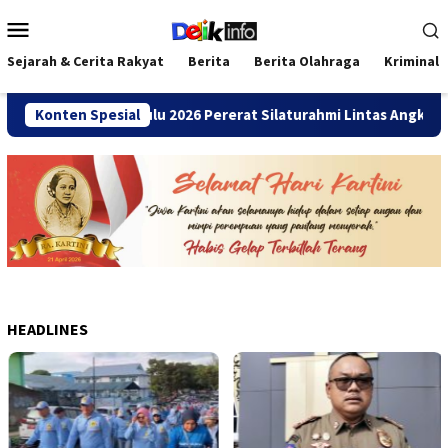
Loncat
Menu
ke
Mobile
konten
Sejarah & Cerita Rakyat
Berita
Berita Olahraga
Kriminal
SMANDA Bengkulu 2026 Pererat Silaturahmi Lintas Angkatan
Konten Spesial
HEADLINES