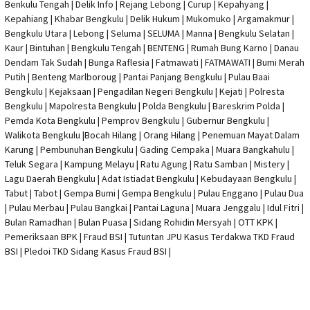
Benkulu Tengah |
Delik Info
| Rejang Lebong | Curup | Kepahyang |
Kepahiang | Khabar Bengkulu |
Delik Hukum
| Mukomuko | Argamakmur |
Bengkulu Utara | Lebong | Seluma | SELUMA | Manna | Bengkulu Selatan |
Kaur | Bintuhan | Bengkulu Tengah | BENTENG | Rumah Bung Karno | Danau
Dendam Tak Sudah | Bunga Raflesia | Fatmawati | FATMAWATI | Bumi Merah
Putih | Benteng Marlboroug | Pantai Panjang Bengkulu | Pulau Baai
Bengkulu | Kejaksaan | Pengadilan Negeri Bengkulu | Kejati |
Polresta
Bengkulu
|
Mapolresta Bengkulu
| Polda Bengkulu | Bareskrim Polda |
Pemda Kota Bengkulu | Pemprov Bengkulu |
Gubernur Bengkulu
|
Walikota Bengkulu |
Bocah Hilang
| Orang Hilang |
Penemuan Mayat Dalam
Karung
|
Pembunuhan Bengkulu
| Gading Cempaka | Muara Bangkahulu |
Teluk Segara | Kampung Melayu | Ratu Agung | Ratu Samban | Mistery |
Lagu Daerah Bengkulu | Adat Istiadat Bengkulu | Kebudayaan Bengkulu |
Tabut | Tabot | Gempa Bumi | Gempa Bengkulu |
Pulau Enggano
| Pulau Dua
| Pulau Merbau | Pulau Bangkai | Pantai Laguna | Muara Jenggalu | Idul Fitri |
Bulan Ramadhan | Bulan Puasa |
Sidang Rohidin Mersyah
|
OTT KPK
|
Pemeriksaan BPK | Fraud BSI |
Tutuntan JPU Kasus Terdakwa TKD Fraud
BSI
|
Pledoi TKD Sidang Kasus Fraud BSI
|