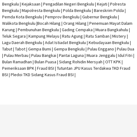
Bengkulu | Kejaksaan | Pengadilan Negeri Bengkulu | Kejati |
Polresta
Bengkulu
|
Mapolresta Bengkulu
| Polda Bengkulu | Bareskrim Polda |
Pemda Kota Bengkulu | Pemprov Bengkulu |
Gubernur Bengkulu
|
Walikota Bengkulu |
Bocah Hilang
| Orang Hilang |
Penemuan Mayat Dalam
Karung
|
Pembunuhan Bengkulu
| Gading Cempaka | Muara Bangkahulu |
Teluk Segara | Kampung Melayu | Ratu Agung | Ratu Samban | Mistery |
Lagu Daerah Bengkulu | Adat Istiadat Bengkulu | Kebudayaan Bengkulu |
Tabut | Tabot | Gempa Bumi | Gempa Bengkulu |
Pulau Enggano
| Pulau Dua
| Pulau Merbau | Pulau Bangkai | Pantai Laguna | Muara Jenggalu | Idul Fitri |
Bulan Ramadhan | Bulan Puasa |
Sidang Rohidin Mersyah
|
OTT KPK
|
Pemeriksaan BPK | Fraud BSI |
Tutuntan JPU Kasus Terdakwa TKD Fraud
BSI
|
Pledoi TKD Sidang Kasus Fraud BSI
|