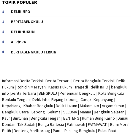
TOPIK POPULER
DELIKINFO
BERITABENGKULU
DELIKHUKUM
ATR/BPN
BERITABENGKULUTERKINI
Informasi Berita Terkini
|
Berita Terbaru
|
Berita Bengkulu Terkini
|
Delik
Hukum
|
Rohidin Mersyah
|
Kasus Hukum
|
Tragedi | delik INFO
|
bengkulu
info
|
berita Terbaru
| BENGKULU |
Penemuan bengkulu
|
Kota Bengkulu
|
Benkulu Tengah |
Delik Info
| Rejang Lebong | Curup | Kepahyang |
Kepahiang | Khabar Bengkulu |
Delik Hukum
| Mukomuko | Argamakmur |
Bengkulu Utara | Lebong | Seluma | SELUMA | Manna | Bengkulu Selatan |
Kaur | Bintuhan | Bengkulu Tengah | BENTENG | Rumah Bung Karno | Danau
Dendam Tak Sudah | Bunga Raflesia | Fatmawati | FATMAWATI | Bumi Merah
Putih | Benteng Marlboroug | Pantai Panjang Bengkulu | Pulau Baai