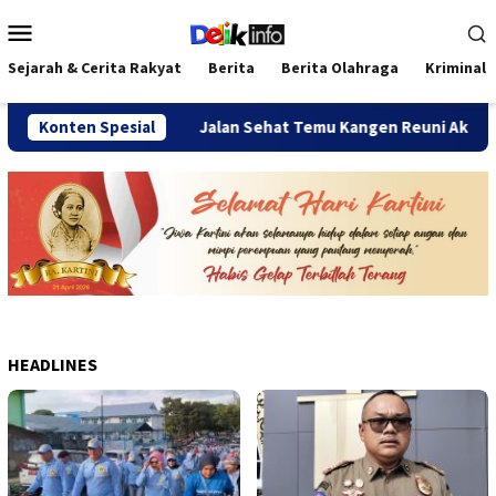
Loncat
Menu
ke
Mobile
konten
Sejarah & Cerita Rakyat
Berita
Berita Olahraga
Kriminal
as Angkatan
Konten Spesial
Jalan Sehat Temu Kangen Reuni Akbar Alumni
HEADLINES