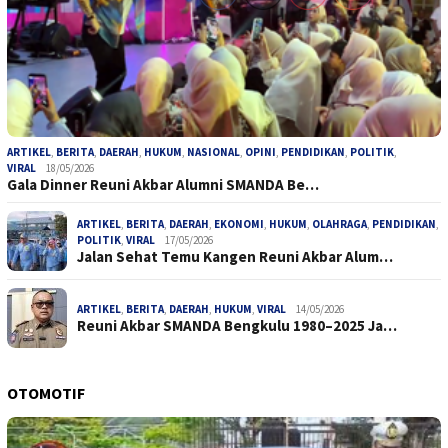
ARTIKEL
,
BERITA
,
DAERAH
,
HUKUM
,
NASIONAL
,
OPINI
,
PENDIDIKAN
,
POLITIK
,
VIRAL
18/05/2026
Gala Dinner Reuni Akbar Alumni SMANDA Be…
ARTIKEL
,
BERITA
,
DAERAH
,
EKONOMI
,
HUKUM
,
OLAHRAGA
,
PENDIDIKAN
,
POLITIK
,
VIRAL
17/05/2026
Jalan Sehat Temu Kangen Reuni Akbar Alum…
ARTIKEL
,
BERITA
,
DAERAH
,
HUKUM
,
VIRAL
14/05/2026
Reuni Akbar SMANDA Bengkulu 1980–2025 Ja…
OTOMOTIF