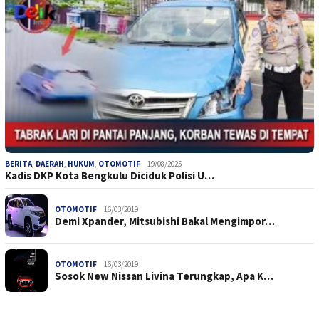
BERITA
,
DAERAH
,
HUKUM
,
OTOMOTIF
19/08/2025
Kadis DKP Kota Bengkulu Diciduk Polisi U…
OTOMOTIF
16/03/2019
Demi Xpander, Mitsubishi Bakal Mengimpor…
OTOMOTIF
16/03/2019
Sosok New Nissan Livina Terungkap, Apa K…