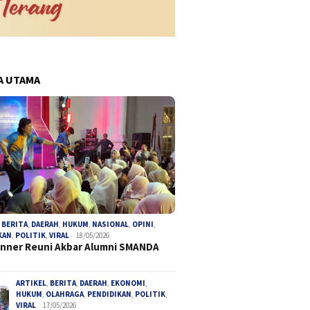
A UTAMA
pa Prosedur, Mantan
Koperasi Hadir di Bumi Ayu 8:
Pengaca
 Bengkulu Utara Jadi
Warga RW 06 Mantapkan
Desak P
ngka Korupsi Tambang
Langkah Menuju Ekonomi
Provins
Mandiri
Paksa T
,
BERITA
,
DAERAH
,
HUKUM
,
NASIONAL
,
OPINI
,
KAN
,
POLITIK
,
VIRAL
18/05/2026
Anggara
inner Reuni Akbar Alumni SMANDA
ARTIKEL
,
BERITA
,
DAERAH
,
EKONOMI
,
HUKUM
,
OLAHRAGA
,
PENDIDIKAN
,
POLITIK
,
VIRAL
17/05/2026