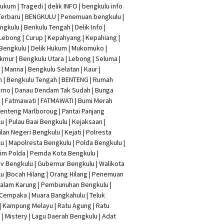
Hukum
|
Tragedi | delik INFO
|
bengkulu info
Terbaru
| BENGKULU |
Penemuan bengkulu
|
ngkulu
| Benkulu Tengah |
Delik Info
|
Lebong | Curup | Kepahyang | Kepahiang |
Bengkulu |
Delik Hukum
| Mukomuko |
mur | Bengkulu Utara | Lebong | Seluma |
| Manna | Bengkulu Selatan | Kaur |
n | Bengkulu Tengah | BENTENG | Rumah
rno | Danau Dendam Tak Sudah | Bunga
a | Fatmawati | FATMAWATI | Bumi Merah
 Benteng Marlboroug | Pantai Panjang
u | Pulau Baai Bengkulu | Kejaksaan |
lan Negeri Bengkulu | Kejati |
Polresta
lu
|
Mapolresta Bengkulu
| Polda Bengkulu |
im Polda | Pemda Kota Bengkulu |
v Bengkulu |
Gubernur Bengkulu
| Walikota
u |
Bocah Hilang
| Orang Hilang |
Penemuan
Dalam Karung
|
Pembunuhan Bengkulu
|
Cempaka | Muara Bangkahulu | Teluk
| Kampung Melayu | Ratu Agung | Ratu
| Mistery | Lagu Daerah Bengkulu | Adat