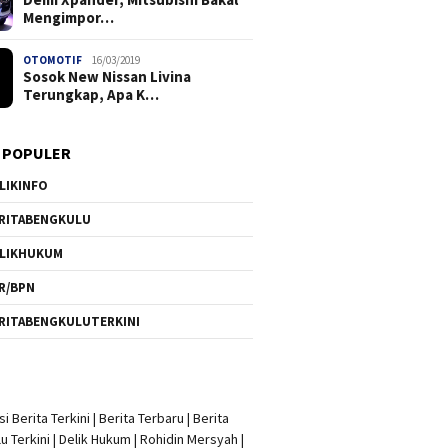
Mengimpor…
OTOMOTIF
16/03/2019
Sosok New Nissan Livina
Terungkap, Apa K…
 POPULER
LIKINFO
RITABENGKULU
LIKHUKUM
R/BPN
RITABENGKULUTERKINI
i Berita Terkini
|
Berita Terbaru
|
Berita
u Terkini
|
Delik Hukum
|
Rohidin Mersyah
|