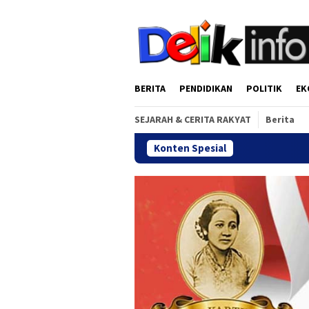
Loncat
tutup
ke
konten
BERITA
PENDIDIKAN
POLITIK
EK
SEJARAH & CERITA RAKYAT
Berita
Konten Spesial
Gala Dinn