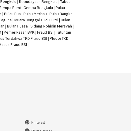
t Bengkulu | Kebudayaan Bengkulu | Tabut |
 Gempa Bumi | Gempa Bengkulu |
Pulau
o
| Pulau Dua | Pulau Merbau | Pulau Bangkai
 Laguna | Muara Jenggalu | Idul Fitri | Bulan
n | Bulan Puasa |
Sidang Rohidin Mersyah
|
K
| Pemeriksaan BPK | Fraud BSI |
Tutuntan
us Terdakwa TKD Fraud BSI
|
Pledoi TKD
Kasus Fraud BSI
|
Pinterest