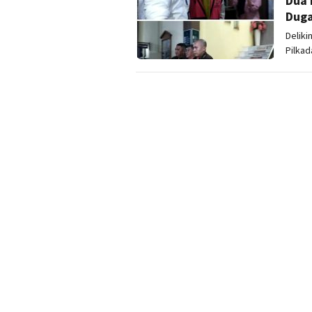
Dua 
Duga
Deliki
Pilkad