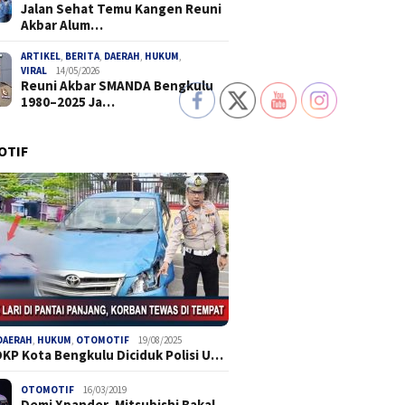
Jalan Sehat Temu Kangen Reuni
Akbar Alum…
ARTIKEL
,
BERITA
,
DAERAH
,
HUKUM
,
VIRAL
14/05/2026
Reuni Akbar SMANDA Bengkulu
1980–2025 Ja…
OTIF
DAERAH
,
HUKUM
,
OTOMOTIF
19/08/2025
DKP Kota Bengkulu Diciduk Polisi U…
OTOMOTIF
16/03/2019
Demi Xpander, Mitsubishi Bakal