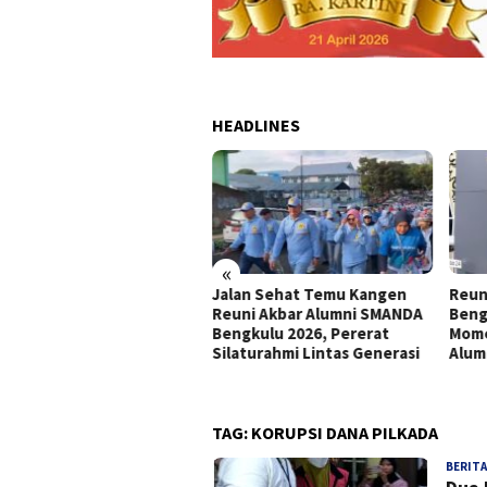
HEADLINES
«
Jalan Sehat Temu Kangen
Reun
a Dinner Reuni Akbar
Reuni Akbar Alumni SMANDA
Beng
umni SMANDA Bengkulu
Bengkulu 2026, Pererat
Mome
6 Pererat Silaturahmi
Silaturahmi Lintas Generasi
Alum
tas Angkatan
TAG:
KORUPSI DANA PILKADA
BERITA