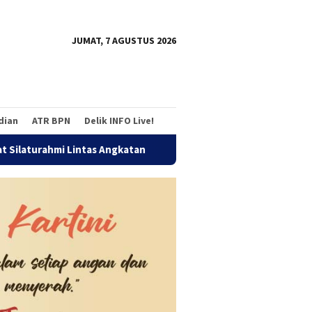
tutup
JUMAT, 7 AGUSTUS 2026
adian
ATR BPN
Delik INFO Live!
i Lintas Angkatan
Jalan Sehat Temu Kangen Reuni Akbar 