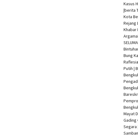
Kasus 
|
berita 
Kota Be
Rejang 
Khabar 
Argamak
SELUMA 
Bintuha
Bung Ka
Raflesi
Putih |
Bengkul
Pengadi
Bengku
Bareskr
Pempro
Bengkul
Mayat 
Gading 
Segara 
Samban 