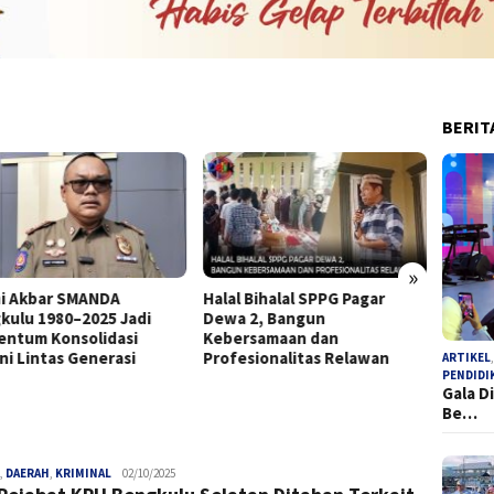
BERIT
»
i Akbar SMANDA
Halal Bihalal SPPG Pagar
SK Tan
kulu 1980–2025 Jadi
Dewa 2, Bangun
Bupati
ntum Konsolidasi
Kebersamaan dan
Tersa
ni Lintas Generasi
Profesionalitas Relawan
ARTIKEL
PENDIDI
Gala D
Be…
,
DAERAH
,
KRIMINAL
admin
02/10/2025