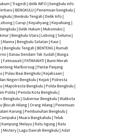
Hukum
|
Tragedi | delik INFO
|
bengkulu info
Terbaru
| BENGKULU |
Penemuan bengkulu
|
ngkulu
| Benkulu Tengah |
Delik Info
|
Lebong | Curup | Kepahyang | Kepahiang |
Bengkulu |
Delik Hukum
| Mukomuko |
mur | Bengkulu Utara | Lebong | Seluma |
| Manna | Bengkulu Selatan | Kaur |
n | Bengkulu Tengah | BENTENG | Rumah
rno | Danau Dendam Tak Sudah | Bunga
a | Fatmawati | FATMAWATI | Bumi Merah
 Benteng Marlboroug | Pantai Panjang
u | Pulau Baai Bengkulu | Kejaksaan |
lan Negeri Bengkulu | Kejati |
Polresta
lu
|
Mapolresta Bengkulu
| Polda Bengkulu |
im Polda | Pemda Kota Bengkulu |
v Bengkulu |
Gubernur Bengkulu
| Walikota
u |
Bocah Hilang
| Orang Hilang |
Penemuan
Dalam Karung
|
Pembunuhan Bengkulu
|
Cempaka | Muara Bangkahulu | Teluk
| Kampung Melayu | Ratu Agung | Ratu
| Mistery | Lagu Daerah Bengkulu | Adat