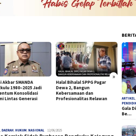
BERIT
»
i Akbar SMANDA
Halal Bihalal SPPG Pagar
SK Tan
kulu 1980–2025 Jadi
Dewa 2, Bangun
Bupati
ntum Konsolidasi
Kebersamaan dan
Tersa
ni Lintas Generasi
Profesionalitas Relawan
ARTIKEL
PENDIDI
Gala D
Be…
,
DAERAH
,
HUKUM
,
NASIONAL
admin
12/06/2025