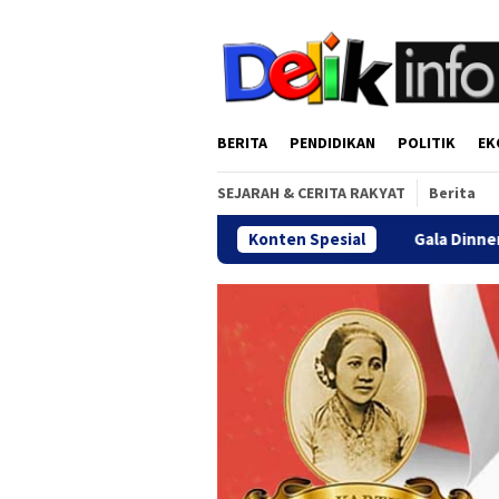
Loncat
tutup
ke
konten
BERITA
PENDIDIKAN
POLITIK
EK
SEJARAH & CERITA RAKYAT
Berita
Konten Spesial
Gala Dinner Reuni Akbar