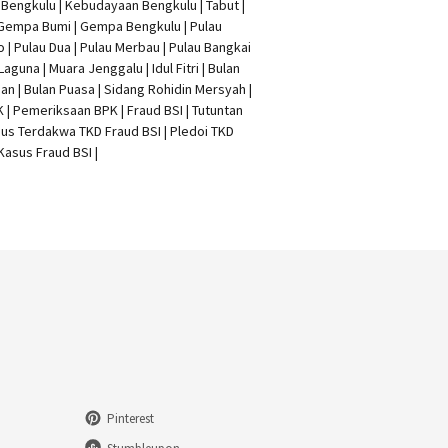
t Bengkulu | Kebudayaan Bengkulu | Tabut |
 Gempa Bumi | Gempa Bengkulu |
Pulau
o
| Pulau Dua | Pulau Merbau | Pulau Bangkai
 Laguna | Muara Jenggalu | Idul Fitri | Bulan
n | Bulan Puasa |
Sidang Rohidin Mersyah
|
K
| Pemeriksaan BPK | Fraud BSI |
Tutuntan
us Terdakwa TKD Fraud BSI
|
Pledoi TKD
Kasus Fraud BSI
|
Pinterest