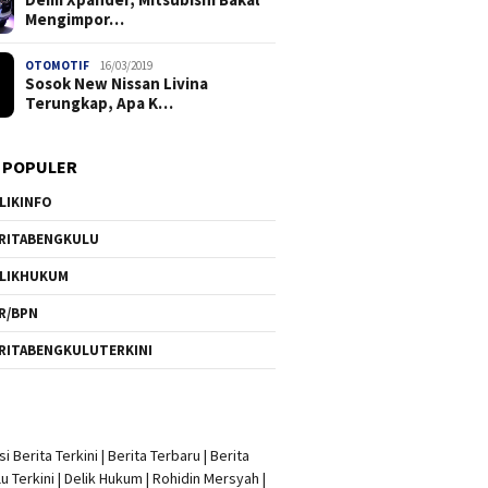
Mengimpor…
OTOMOTIF
16/03/2019
Sosok New Nissan Livina
Terungkap, Apa K…
 POPULER
LIKINFO
RITABENGKULU
LIKHUKUM
R/BPN
RITABENGKULUTERKINI
i Berita Terkini
|
Berita Terbaru
|
Berita
u Terkini
|
Delik Hukum
|
Rohidin Mersyah
|