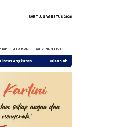
tutup
SABTU, 8 AGUSTUS 2026
adian
ATR BPN
Delik INFO Live!
tan
Jalan Sehat Temu Kangen Reuni Akbar Alumni SMANDA