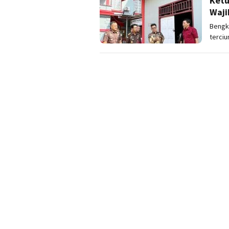
Ketu
Waji
Bengk
terciu