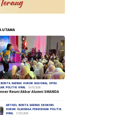
A UTAMA
pa Prosedur, Mantan
Koperasi Hadir di Bumi Ayu 8:
Pengaca
 Bengkulu Utara Jadi
Warga RW 06 Mantapkan
Desak P
ngka Korupsi Tambang
Langkah Menuju Ekonomi
Provins
Mandiri
Paksa T
,
BERITA
,
DAERAH
,
HUKUM
,
NASIONAL
,
OPINI
,
KAN
,
POLITIK
,
VIRAL
18/05/2026
Anggara
inner Reuni Akbar Alumni SMANDA
ARTIKEL
,
BERITA
,
DAERAH
,
EKONOMI
,
HUKUM
,
OLAHRAGA
,
PENDIDIKAN
,
POLITIK
,
VIRAL
17/05/2026