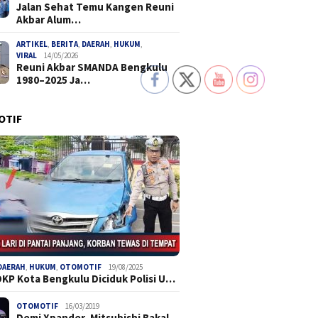
Jalan Sehat Temu Kangen Reuni
Akbar Alum…
ARTIKEL
,
BERITA
,
DAERAH
,
HUKUM
,
VIRAL
14/05/2026
Reuni Akbar SMANDA Bengkulu
1980–2025 Ja…
OTIF
DAERAH
,
HUKUM
,
OTOMOTIF
19/08/2025
DKP Kota Bengkulu Diciduk Polisi U…
OTOMOTIF
16/03/2019
Demi Xpander, Mitsubishi Bakal