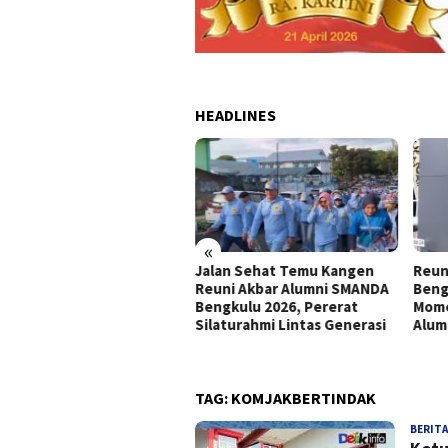
HEADLINES
«
Jalan Sehat Temu Kangen
Reun
a Dinner Reuni Akbar
Reuni Akbar Alumni SMANDA
Beng
umni SMANDA Bengkulu
Bengkulu 2026, Pererat
Mome
6 Pererat Silaturahmi
Silaturahmi Lintas Generasi
Alum
tas Angkatan
TAG:
KOMJAKBERTINDAK
BERITA