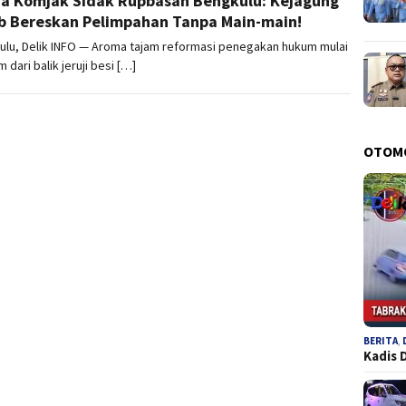
a Komjak Sidak Rupbasan Bengkulu: Kejagung
b Bereskan Pelimpahan Tanpa Main-main!
ulu, Delik INFO — Aroma tajam reformasi penegakan hukum mulai
m dari balik jeruji besi […]
OTOM
BERITA
,
Kadis 