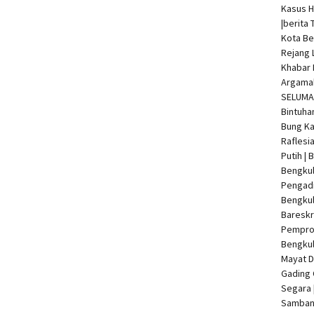
Kasus 
|
berita 
Kota Be
Rejang 
Khabar 
Argamak
SELUMA 
Bintuha
Bung Ka
Raflesi
Putih |
Bengkul
Pengadi
Bengku
Bareskr
Pempro
Bengkul
Mayat 
Gading 
Segara 
Samban 