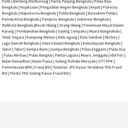
Putih | Benteng Marlboroug | Pantai Panjang Bengkulu | Pulau Baai
Bengkulu | Kejaksaan | Pengadilan Negeri Bengkulu | Kejati |
Polresta
Bengkulu
|
Mapolresta Bengkulu
| Polda Bengkulu | Bareskrim Polda |
Pemda Kota Bengkulu | Pemprov Bengkulu |
Gubernur Bengkulu
|
Walikota Bengkulu |
Bocah Hilang
| Orang Hilang |
Penemuan Mayat Dalam
Karung
|
Pembunuhan Bengkulu
| Gading Cempaka | Muara Bangkahulu |
Teluk Segara | Kampung Melayu | Ratu Agung | Ratu Samban | Mistery |
Lagu Daerah Bengkulu | Adat Istiadat Bengkulu | Kebudayaan Bengkulu |
Tabut | Tabot | Gempa Bumi | Gempa Bengkulu |
Pulau Enggano
| Pulau Dua
| Pulau Merbau | Pulau Bangkai | Pantai Laguna | Muara Jenggalu | Idul Fitri |
Bulan Ramadhan | Bulan Puasa |
Sidang Rohidin Mersyah
|
OTT KPK
|
Pemeriksaan BPK | Fraud BSI |
Tutuntan JPU Kasus Terdakwa TKD Fraud
BSI
|
Pledoi TKD Sidang Kasus Fraud BSI
|