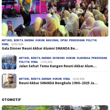
ARTIKEL
,
BERITA
,
DAERAH
,
HUKUM
,
NASIONAL
,
OPINI
,
PENDIDIKAN
,
POLITIK
,
VIRAL
18/05/2026
Gala Dinner Reuni Akbar Alumni SMANDA Be…
ARTIKEL
,
BERITA
,
DAERAH
,
EKONOMI
,
HUKUM
,
OLAHRAGA
,
PENDIDIKAN
,
POLITIK
,
VIRAL
17/05/2026
Jalan Sehat Temu Kangen Reuni Akbar Alum…
ARTIKEL
,
BERITA
,
DAERAH
,
HUKUM
,
VIRAL
14/05/2026
Reuni Akbar SMANDA Bengkulu 1980–2025 Ja…
OTOMOTIF