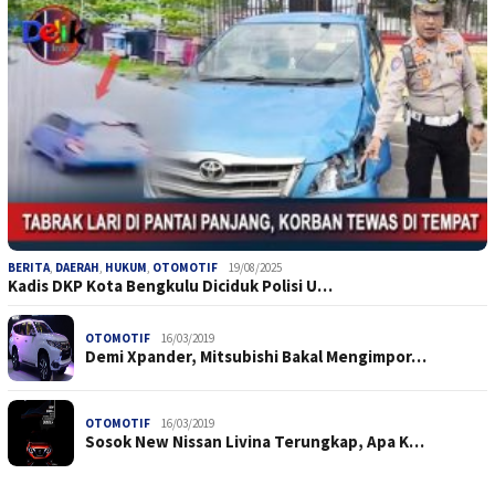
BERITA
,
DAERAH
,
HUKUM
,
OTOMOTIF
19/08/2025
Kadis DKP Kota Bengkulu Diciduk Polisi U…
OTOMOTIF
16/03/2019
Demi Xpander, Mitsubishi Bakal Mengimpor…
OTOMOTIF
16/03/2019
Sosok New Nissan Livina Terungkap, Apa K…