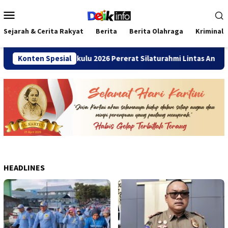
Loncat
Menu
ke
Mobile
konten
Sejarah & Cerita Rakyat
Berita
Berita Olahraga
Kriminal
ni SMANDA Bengkulu 2026 Pererat Silaturahmi Lintas Angkatan
Konten Spesial
HEADLINES