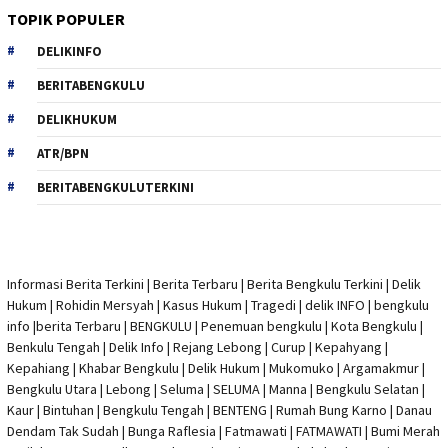
TOPIK POPULER
DELIKINFO
BERITABENGKULU
DELIKHUKUM
ATR/BPN
BERITABENGKULUTERKINI
Informasi Berita Terkini
|
Berita Terbaru
|
Berita Bengkulu Terkini
|
Delik
Hukum
|
Rohidin Mersyah
|
Kasus Hukum
|
Tragedi | delik INFO
|
bengkulu
info
|
berita Terbaru
| BENGKULU |
Penemuan bengkulu
|
Kota Bengkulu
|
Benkulu Tengah |
Delik Info
| Rejang Lebong | Curup | Kepahyang |
Kepahiang | Khabar Bengkulu |
Delik Hukum
| Mukomuko | Argamakmur |
Bengkulu Utara | Lebong | Seluma | SELUMA | Manna | Bengkulu Selatan |
Kaur | Bintuhan | Bengkulu Tengah | BENTENG | Rumah Bung Karno | Danau
Dendam Tak Sudah | Bunga Raflesia | Fatmawati | FATMAWATI | Bumi Merah