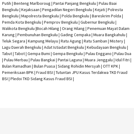
Putih | Benteng Marlboroug | Pantai Panjang Bengkulu | Pulau Baai
Bengkulu | Kejaksaan | Pengadilan Negeri Bengkulu | Kejati |
Polresta
Bengkulu
|
Mapolresta Bengkulu
| Polda Bengkulu | Bareskrim Polda |
Pemda Kota Bengkulu | Pemprov Bengkulu |
Gubernur Bengkulu
|
Walikota Bengkulu |
Bocah Hilang
| Orang Hilang |
Penemuan Mayat Dalam
Karung
|
Pembunuhan Bengkulu
| Gading Cempaka | Muara Bangkahulu |
Teluk Segara | Kampung Melayu | Ratu Agung | Ratu Samban | Mistery |
Lagu Daerah Bengkulu | Adat Istiadat Bengkulu | Kebudayaan Bengkulu |
Tabut | Tabot | Gempa Bumi | Gempa Bengkulu |
Pulau Enggano
| Pulau Dua
| Pulau Merbau | Pulau Bangkai | Pantai Laguna | Muara Jenggalu | Idul Fitri |
Bulan Ramadhan | Bulan Puasa |
Sidang Rohidin Mersyah
|
OTT KPK
|
Pemeriksaan BPK | Fraud BSI |
Tutuntan JPU Kasus Terdakwa TKD Fraud
BSI
|
Pledoi TKD Sidang Kasus Fraud BSI
|