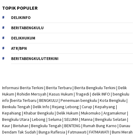
TOPIK POPULER
DELIKINFO
BERITABENGKULU
DELIKHUKUM
ATR/BPN
BERITABENGKULUTERKINI
Informasi Berita Terkini
|
Berita Terbaru
|
Berita Bengkulu Terkini
|
Delik
Hukum
|
Rohidin Mersyah
|
Kasus Hukum
|
Tragedi | delik INFO
|
bengkulu
info
|
berita Terbaru
| BENGKULU |
Penemuan bengkulu
|
Kota Bengkulu
|
Benkulu Tengah |
Delik Info
| Rejang Lebong | Curup | Kepahyang |
Kepahiang | Khabar Bengkulu |
Delik Hukum
| Mukomuko | Argamakmur |
Bengkulu Utara | Lebong | Seluma | SELUMA | Manna | Bengkulu Selatan |
Kaur | Bintuhan | Bengkulu Tengah | BENTENG | Rumah Bung Karno | Danau
Dendam Tak Sudah | Bunga Raflesia | Fatmawati | FATMAWATI | Bumi Merah