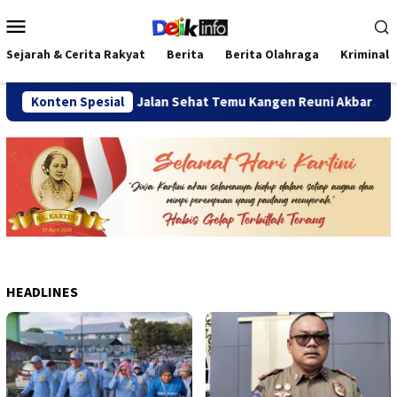
Loncat
Menu
ke
Mobile
konten
Sejarah & Cerita Rakyat
Berita
Berita Olahraga
Kriminal
ngkatan
Konten Spesial
Jalan Sehat Temu Kangen Reuni Akbar Alumni SMA
HEADLINES