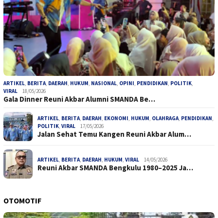
ARTIKEL
,
BERITA
,
DAERAH
,
HUKUM
,
NASIONAL
,
OPINI
,
PENDIDIKAN
,
POLITIK
,
VIRAL
18/05/2026
Gala Dinner Reuni Akbar Alumni SMANDA Be…
ARTIKEL
,
BERITA
,
DAERAH
,
EKONOMI
,
HUKUM
,
OLAHRAGA
,
PENDIDIKAN
,
POLITIK
,
VIRAL
17/05/2026
Jalan Sehat Temu Kangen Reuni Akbar Alum…
ARTIKEL
,
BERITA
,
DAERAH
,
HUKUM
,
VIRAL
14/05/2026
Reuni Akbar SMANDA Bengkulu 1980–2025 Ja…
OTOMOTIF