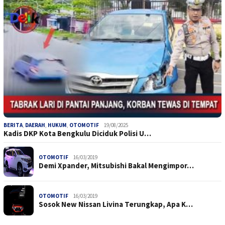
BERITA
,
DAERAH
,
HUKUM
,
OTOMOTIF
19/08/2025
Kadis DKP Kota Bengkulu Diciduk Polisi U…
OTOMOTIF
16/03/2019
Demi Xpander, Mitsubishi Bakal Mengimpor…
OTOMOTIF
16/03/2019
Sosok New Nissan Livina Terungkap, Apa K…