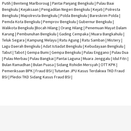
Putih | Benteng Marlboroug | Pantai Panjang Bengkulu | Pulau Baai
Bengkulu | Kejaksaan | Pengadilan Negeri Bengkulu | Kejati |
Polresta
Bengkulu
|
Mapolresta Bengkulu
| Polda Bengkulu | Bareskrim Polda |
Pemda Kota Bengkulu | Pemprov Bengkulu |
Gubernur Bengkulu
|
Walikota Bengkulu |
Bocah Hilang
| Orang Hilang |
Penemuan Mayat Dalam
Karung
|
Pembunuhan Bengkulu
| Gading Cempaka | Muara Bangkahulu |
Teluk Segara | Kampung Melayu | Ratu Agung | Ratu Samban | Mistery |
Lagu Daerah Bengkulu | Adat Istiadat Bengkulu | Kebudayaan Bengkulu |
Tabut | Tabot | Gempa Bumi | Gempa Bengkulu |
Pulau Enggano
| Pulau Dua
| Pulau Merbau | Pulau Bangkai | Pantai Laguna | Muara Jenggalu | Idul Fitri |
Bulan Ramadhan | Bulan Puasa |
Sidang Rohidin Mersyah
|
OTT KPK
|
Pemeriksaan BPK | Fraud BSI |
Tutuntan JPU Kasus Terdakwa TKD Fraud
BSI
|
Pledoi TKD Sidang Kasus Fraud BSI
|