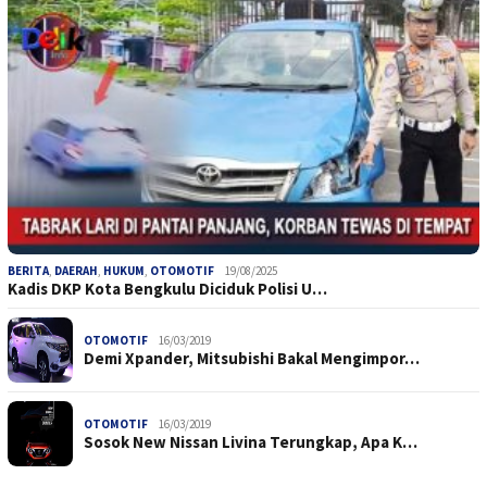
BERITA
,
DAERAH
,
HUKUM
,
OTOMOTIF
19/08/2025
Kadis DKP Kota Bengkulu Diciduk Polisi U…
OTOMOTIF
16/03/2019
Demi Xpander, Mitsubishi Bakal Mengimpor…
OTOMOTIF
16/03/2019
Sosok New Nissan Livina Terungkap, Apa K…