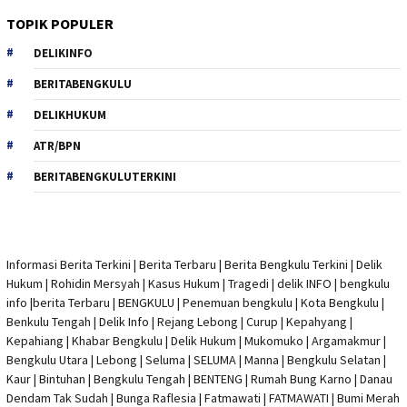
TOPIK POPULER
DELIKINFO
BERITABENGKULU
DELIKHUKUM
ATR/BPN
BERITABENGKULUTERKINI
Informasi Berita Terkini
|
Berita Terbaru
|
Berita Bengkulu Terkini
|
Delik
Hukum
|
Rohidin Mersyah
|
Kasus Hukum
|
Tragedi | delik INFO
|
bengkulu
info
|
berita Terbaru
| BENGKULU |
Penemuan bengkulu
|
Kota Bengkulu
|
Benkulu Tengah |
Delik Info
| Rejang Lebong | Curup | Kepahyang |
Kepahiang | Khabar Bengkulu |
Delik Hukum
| Mukomuko | Argamakmur |
Bengkulu Utara | Lebong | Seluma | SELUMA | Manna | Bengkulu Selatan |
Kaur | Bintuhan | Bengkulu Tengah | BENTENG | Rumah Bung Karno | Danau
Dendam Tak Sudah | Bunga Raflesia | Fatmawati | FATMAWATI | Bumi Merah