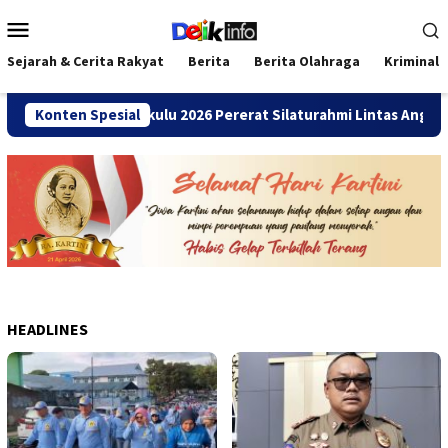
Loncat
Menu
ke
Mobile
konten
Sejarah & Cerita Rakyat
Berita
Berita Olahraga
Kriminal
i SMANDA Bengkulu 2026 Pererat Silaturahmi Lintas Angkatan
Konten Spesial
HEADLINES