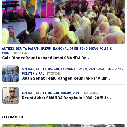
ARTIKEL
,
BERITA
,
DAERAH
,
HUKUM
,
NASIONAL
,
OPINI
,
PENDIDIKAN
,
POLITIK
,
VIRAL
18/05/2026
Gala Dinner Reuni Akbar Alumni SMANDA Be…
ARTIKEL
,
BERITA
,
DAERAH
,
EKONOMI
,
HUKUM
,
OLAHRAGA
,
PENDIDIKAN
,
POLITIK
,
VIRAL
17/05/2026
Jalan Sehat Temu Kangen Reuni Akbar Alum…
ARTIKEL
,
BERITA
,
DAERAH
,
HUKUM
,
VIRAL
14/05/2026
Reuni Akbar SMANDA Bengkulu 1980–2025 Ja…
OTOMOTIF