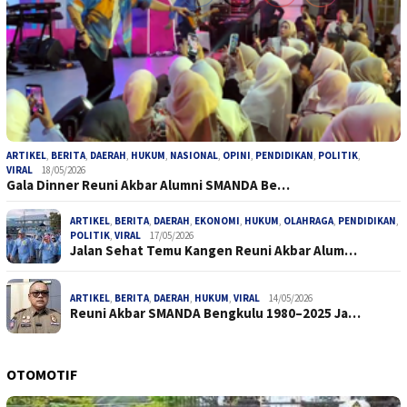
ARTIKEL
,
BERITA
,
DAERAH
,
HUKUM
,
NASIONAL
,
OPINI
,
PENDIDIKAN
,
POLITIK
,
VIRAL
18/05/2026
Gala Dinner Reuni Akbar Alumni SMANDA Be…
ARTIKEL
,
BERITA
,
DAERAH
,
EKONOMI
,
HUKUM
,
OLAHRAGA
,
PENDIDIKAN
,
POLITIK
,
VIRAL
17/05/2026
Jalan Sehat Temu Kangen Reuni Akbar Alum…
ARTIKEL
,
BERITA
,
DAERAH
,
HUKUM
,
VIRAL
14/05/2026
Reuni Akbar SMANDA Bengkulu 1980–2025 Ja…
OTOMOTIF