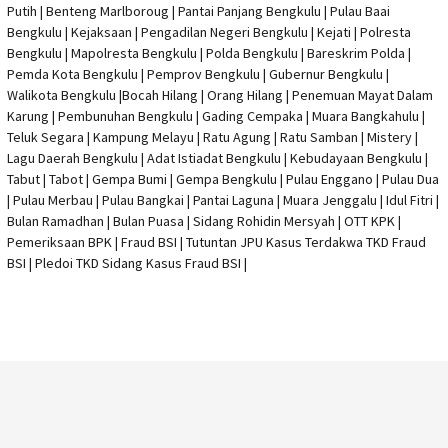
Putih | Benteng Marlboroug | Pantai Panjang Bengkulu | Pulau Baai
Bengkulu | Kejaksaan | Pengadilan Negeri Bengkulu | Kejati |
Polresta
Bengkulu
|
Mapolresta Bengkulu
| Polda Bengkulu | Bareskrim Polda |
Pemda Kota Bengkulu | Pemprov Bengkulu |
Gubernur Bengkulu
|
Walikota Bengkulu |
Bocah Hilang
| Orang Hilang |
Penemuan Mayat Dalam
Karung
|
Pembunuhan Bengkulu
| Gading Cempaka | Muara Bangkahulu |
Teluk Segara | Kampung Melayu | Ratu Agung | Ratu Samban | Mistery |
Lagu Daerah Bengkulu | Adat Istiadat Bengkulu | Kebudayaan Bengkulu |
Tabut | Tabot | Gempa Bumi | Gempa Bengkulu |
Pulau Enggano
| Pulau Dua
| Pulau Merbau | Pulau Bangkai | Pantai Laguna | Muara Jenggalu | Idul Fitri |
Bulan Ramadhan | Bulan Puasa |
Sidang Rohidin Mersyah
|
OTT KPK
|
Pemeriksaan BPK | Fraud BSI |
Tutuntan JPU Kasus Terdakwa TKD Fraud
BSI
|
Pledoi TKD Sidang Kasus Fraud BSI
|