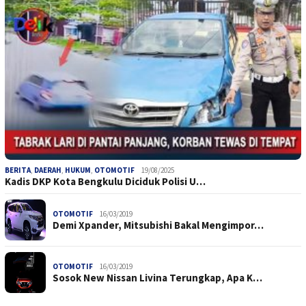
BERITA
,
DAERAH
,
HUKUM
,
OTOMOTIF
19/08/2025
Kadis DKP Kota Bengkulu Diciduk Polisi U…
OTOMOTIF
16/03/2019
Demi Xpander, Mitsubishi Bakal Mengimpor…
OTOMOTIF
16/03/2019
Sosok New Nissan Livina Terungkap, Apa K…