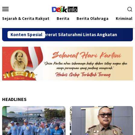
Loncat
Menu
ke
Mobile
konten
Sejarah & Cerita Rakyat
Berita
Berita Olahraga
Kriminal
engkulu 2026 Pererat Silaturahmi Lintas Angkatan
Konten Spesial
Jalan
HEADLINES