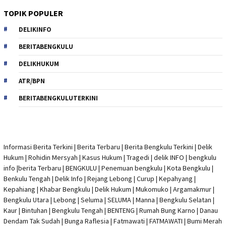
TOPIK POPULER
DELIKINFO
BERITABENGKULU
DELIKHUKUM
ATR/BPN
BERITABENGKULUTERKINI
Informasi Berita Terkini
|
Berita Terbaru
|
Berita Bengkulu Terkini
|
Delik
Hukum
|
Rohidin Mersyah
|
Kasus Hukum
|
Tragedi | delik INFO
|
bengkulu
info
|
berita Terbaru
| BENGKULU |
Penemuan bengkulu
|
Kota Bengkulu
|
Benkulu Tengah |
Delik Info
| Rejang Lebong | Curup | Kepahyang |
Kepahiang | Khabar Bengkulu |
Delik Hukum
| Mukomuko | Argamakmur |
Bengkulu Utara | Lebong | Seluma | SELUMA | Manna | Bengkulu Selatan |
Kaur | Bintuhan | Bengkulu Tengah | BENTENG | Rumah Bung Karno | Danau
Dendam Tak Sudah | Bunga Raflesia | Fatmawati | FATMAWATI | Bumi Merah