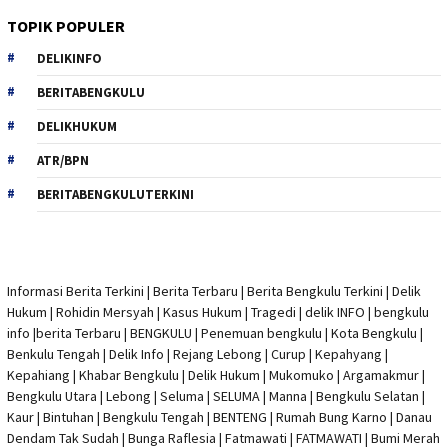
TOPIK POPULER
DELIKINFO
BERITABENGKULU
DELIKHUKUM
ATR/BPN
BERITABENGKULUTERKINI
Informasi Berita Terkini
|
Berita Terbaru
|
Berita Bengkulu Terkini
|
Delik
Hukum
|
Rohidin Mersyah
|
Kasus Hukum
|
Tragedi | delik INFO
|
bengkulu
info
|
berita Terbaru
| BENGKULU |
Penemuan bengkulu
|
Kota Bengkulu
|
Benkulu Tengah |
Delik Info
| Rejang Lebong | Curup | Kepahyang |
Kepahiang | Khabar Bengkulu |
Delik Hukum
| Mukomuko | Argamakmur |
Bengkulu Utara | Lebong | Seluma | SELUMA | Manna | Bengkulu Selatan |
Kaur | Bintuhan | Bengkulu Tengah | BENTENG | Rumah Bung Karno | Danau
Dendam Tak Sudah | Bunga Raflesia | Fatmawati | FATMAWATI | Bumi Merah