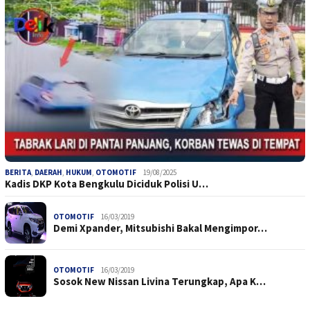
BERITA
,
DAERAH
,
HUKUM
,
OTOMOTIF
19/08/2025
Kadis DKP Kota Bengkulu Diciduk Polisi U…
OTOMOTIF
16/03/2019
Demi Xpander, Mitsubishi Bakal Mengimpor…
OTOMOTIF
16/03/2019
Sosok New Nissan Livina Terungkap, Apa K…