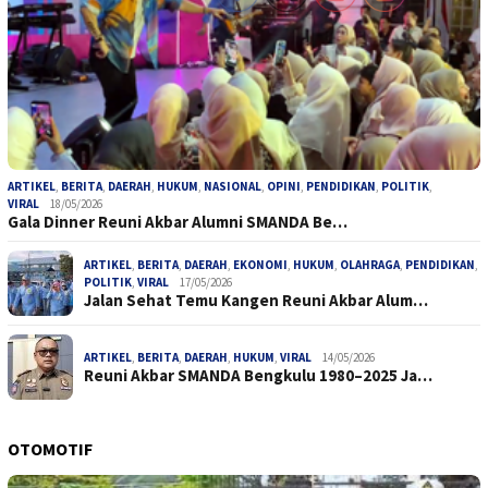
ARTIKEL
,
BERITA
,
DAERAH
,
HUKUM
,
NASIONAL
,
OPINI
,
PENDIDIKAN
,
POLITIK
,
VIRAL
18/05/2026
Gala Dinner Reuni Akbar Alumni SMANDA Be…
ARTIKEL
,
BERITA
,
DAERAH
,
EKONOMI
,
HUKUM
,
OLAHRAGA
,
PENDIDIKAN
,
POLITIK
,
VIRAL
17/05/2026
Jalan Sehat Temu Kangen Reuni Akbar Alum…
ARTIKEL
,
BERITA
,
DAERAH
,
HUKUM
,
VIRAL
14/05/2026
Reuni Akbar SMANDA Bengkulu 1980–2025 Ja…
OTOMOTIF