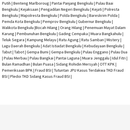
Putih | Benteng Marlboroug | Pantai Panjang Bengkulu | Pulau Baai
Bengkulu | Kejaksaan | Pengadilan Negeri Bengkulu | Kejati |
Polresta
Bengkulu
|
Mapolresta Bengkulu
| Polda Bengkulu | Bareskrim Polda |
Pemda Kota Bengkulu | Pemprov Bengkulu |
Gubernur Bengkulu
|
Walikota Bengkulu |
Bocah Hilang
| Orang Hilang |
Penemuan Mayat Dalam
Karung
|
Pembunuhan Bengkulu
| Gading Cempaka | Muara Bangkahulu |
Teluk Segara | Kampung Melayu | Ratu Agung | Ratu Samban | Mistery |
Lagu Daerah Bengkulu | Adat Istiadat Bengkulu | Kebudayaan Bengkulu |
Tabut | Tabot | Gempa Bumi | Gempa Bengkulu |
Pulau Enggano
| Pulau Dua
| Pulau Merbau | Pulau Bangkai | Pantai Laguna | Muara Jenggalu | Idul Fitri |
Bulan Ramadhan | Bulan Puasa |
Sidang Rohidin Mersyah
|
OTT KPK
|
Pemeriksaan BPK | Fraud BSI |
Tutuntan JPU Kasus Terdakwa TKD Fraud
BSI
|
Pledoi TKD Sidang Kasus Fraud BSI
|