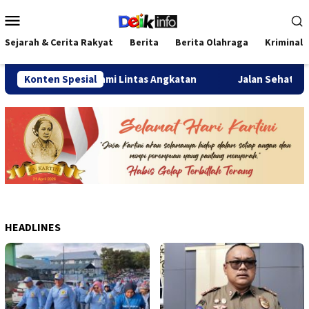
Loncat
Menu
ke
Mobile
konten
Sejarah & Cerita Rakyat
Berita
Berita Olahraga
Kriminal
ererat Silaturahmi Lintas Angkatan
Konten Spesial
Jalan Sehat Temu Ka
HEADLINES