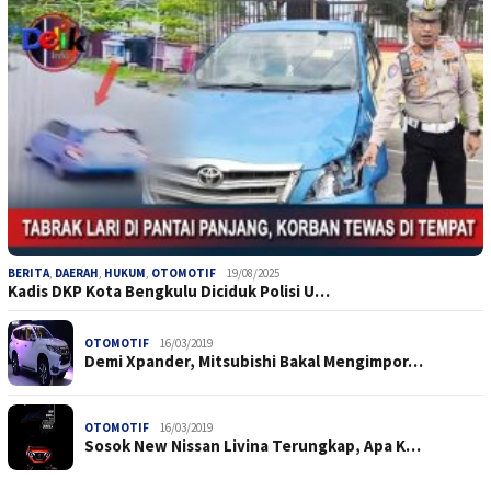
BERITA
,
DAERAH
,
HUKUM
,
OTOMOTIF
19/08/2025
Kadis DKP Kota Bengkulu Diciduk Polisi U…
OTOMOTIF
16/03/2019
Demi Xpander, Mitsubishi Bakal Mengimpor…
OTOMOTIF
16/03/2019
Sosok New Nissan Livina Terungkap, Apa K…