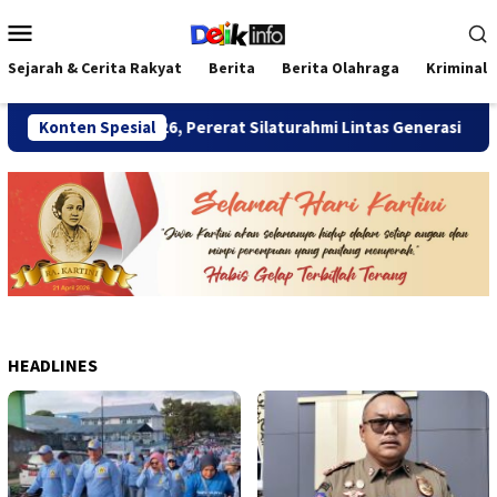
Loncat
Menu
ke
Mobile
konten
Sejarah & Cerita Rakyat
Berita
Berita Olahraga
Kriminal
 Bengkulu 2026, Pererat Silaturahmi Lintas Generasi
Konten Spesial
R
HEADLINES