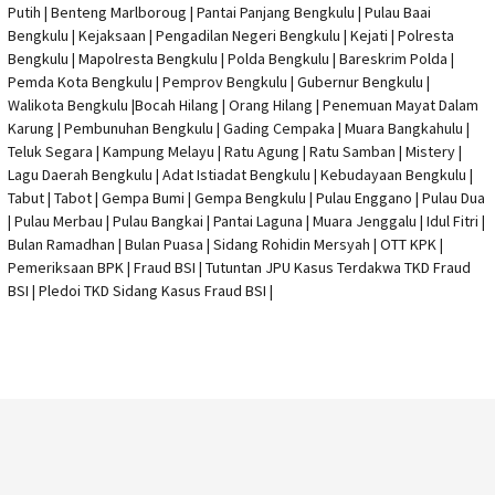
Putih | Benteng Marlboroug | Pantai Panjang Bengkulu | Pulau Baai
Bengkulu | Kejaksaan | Pengadilan Negeri Bengkulu | Kejati |
Polresta
Bengkulu
|
Mapolresta Bengkulu
| Polda Bengkulu | Bareskrim Polda |
Pemda Kota Bengkulu | Pemprov Bengkulu |
Gubernur Bengkulu
|
Walikota Bengkulu |
Bocah Hilang
| Orang Hilang |
Penemuan Mayat Dalam
Karung
|
Pembunuhan Bengkulu
| Gading Cempaka | Muara Bangkahulu |
Teluk Segara | Kampung Melayu | Ratu Agung | Ratu Samban | Mistery |
Lagu Daerah Bengkulu | Adat Istiadat Bengkulu | Kebudayaan Bengkulu |
Tabut | Tabot | Gempa Bumi | Gempa Bengkulu |
Pulau Enggano
| Pulau Dua
| Pulau Merbau | Pulau Bangkai | Pantai Laguna | Muara Jenggalu | Idul Fitri |
Bulan Ramadhan | Bulan Puasa |
Sidang Rohidin Mersyah
|
OTT KPK
|
Pemeriksaan BPK | Fraud BSI |
Tutuntan JPU Kasus Terdakwa TKD Fraud
BSI
|
Pledoi TKD Sidang Kasus Fraud BSI
|