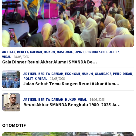
ARTIKEL
,
BERITA
,
DAERAH
,
HUKUM
,
NASIONAL
,
OPINI
,
PENDIDIKAN
,
POLITIK
,
VIRAL
18/05/2026
Gala Dinner Reuni Akbar Alumni SMANDA Be…
ARTIKEL
,
BERITA
,
DAERAH
,
EKONOMI
,
HUKUM
,
OLAHRAGA
,
PENDIDIKAN
,
POLITIK
,
VIRAL
17/05/2026
Jalan Sehat Temu Kangen Reuni Akbar Alum…
ARTIKEL
,
BERITA
,
DAERAH
,
HUKUM
,
VIRAL
14/05/2026
Reuni Akbar SMANDA Bengkulu 1980–2025 Ja…
OTOMOTIF