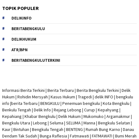
TOPIK POPULER
DELIKINFO
BERITABENGKULU
DELIKHUKUM
ATR/BPN
BERITABENGKULUTERKINI
Informasi Berita Terkini
|
Berita Terbaru
|
Berita Bengkulu Terkini
|
Delik
Hukum
|
Rohidin Mersyah
|
Kasus Hukum
|
Tragedi | delik INFO
|
bengkulu
info
|
berita Terbaru
| BENGKULU |
Penemuan bengkulu
|
Kota Bengkulu
|
Benkulu Tengah |
Delik Info
| Rejang Lebong | Curup | Kepahyang |
Kepahiang | Khabar Bengkulu |
Delik Hukum
| Mukomuko | Argamakmur |
Bengkulu Utara | Lebong | Seluma | SELUMA | Manna | Bengkulu Selatan |
Kaur | Bintuhan | Bengkulu Tengah | BENTENG | Rumah Bung Karno | Danau
Dendam Tak Sudah | Bunga Raflesia | Fatmawati | FATMAWATI | Bumi Merah