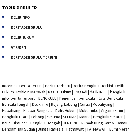
TOPIK POPULER
DELIKINFO
BERITABENGKULU
DELIKHUKUM
ATR/BPN
BERITABENGKULUTERKINI
Informasi Berita Terkini
|
Berita Terbaru
|
Berita Bengkulu Terkini
|
Delik
Hukum
|
Rohidin Mersyah
|
Kasus Hukum
|
Tragedi | delik INFO
|
bengkulu
info
|
berita Terbaru
| BENGKULU |
Penemuan bengkulu
|
Kota Bengkulu
|
Benkulu Tengah |
Delik Info
| Rejang Lebong | Curup | Kepahyang |
Kepahiang | Khabar Bengkulu |
Delik Hukum
| Mukomuko | Argamakmur |
Bengkulu Utara | Lebong | Seluma | SELUMA | Manna | Bengkulu Selatan |
Kaur | Bintuhan | Bengkulu Tengah | BENTENG | Rumah Bung Karno | Danau
Dendam Tak Sudah | Bunga Raflesia | Fatmawati | FATMAWATI | Bumi Merah