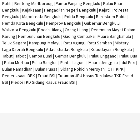
Putih | Benteng Marlboroug | Pantai Panjang Bengkulu | Pulau Baai
Bengkulu | Kejaksaan | Pengadilan Negeri Bengkulu | Kejati |
Polresta
Bengkulu
|
Mapolresta Bengkulu
| Polda Bengkulu | Bareskrim Polda |
Pemda Kota Bengkulu | Pemprov Bengkulu |
Gubernur Bengkulu
|
Walikota Bengkulu |
Bocah Hilang
| Orang Hilang |
Penemuan Mayat Dalam
Karung
|
Pembunuhan Bengkulu
| Gading Cempaka | Muara Bangkahulu |
Teluk Segara | Kampung Melayu | Ratu Agung | Ratu Samban | Mistery |
Lagu Daerah Bengkulu | Adat Istiadat Bengkulu | Kebudayaan Bengkulu |
Tabut | Tabot | Gempa Bumi | Gempa Bengkulu |
Pulau Enggano
| Pulau Dua
| Pulau Merbau | Pulau Bangkai | Pantai Laguna | Muara Jenggalu | Idul Fitri |
Bulan Ramadhan | Bulan Puasa |
Sidang Rohidin Mersyah
|
OTT KPK
|
Pemeriksaan BPK | Fraud BSI |
Tutuntan JPU Kasus Terdakwa TKD Fraud
BSI
|
Pledoi TKD Sidang Kasus Fraud BSI
|