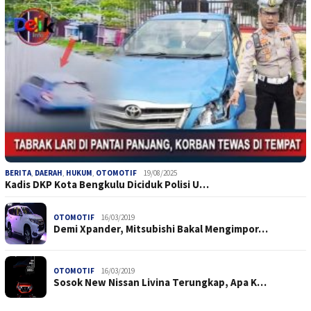
BERITA
,
DAERAH
,
HUKUM
,
OTOMOTIF
19/08/2025
Kadis DKP Kota Bengkulu Diciduk Polisi U…
OTOMOTIF
16/03/2019
Demi Xpander, Mitsubishi Bakal Mengimpor…
OTOMOTIF
16/03/2019
Sosok New Nissan Livina Terungkap, Apa K…