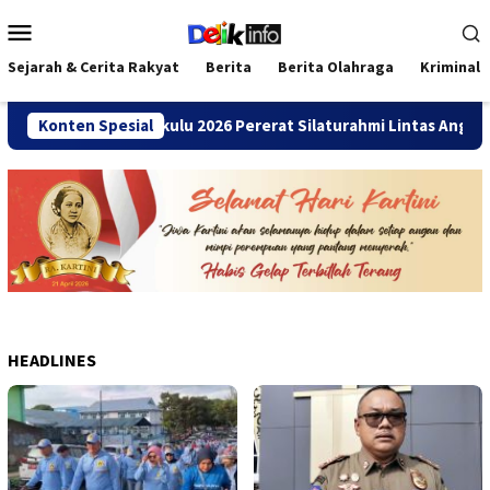
Loncat
Menu
ke
Mobile
konten
Sejarah & Cerita Rakyat
Berita
Berita Olahraga
Kriminal
i SMANDA Bengkulu 2026 Pererat Silaturahmi Lintas Angkatan
Konten Spesial
HEADLINES