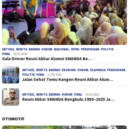
ARTIKEL
,
BERITA
,
DAERAH
,
HUKUM
,
NASIONAL
,
OPINI
,
PENDIDIKAN
,
POLITIK
,
VIRAL
18/05/2026
Gala Dinner Reuni Akbar Alumni SMANDA Be…
ARTIKEL
,
BERITA
,
DAERAH
,
EKONOMI
,
HUKUM
,
OLAHRAGA
,
PENDIDIKAN
,
POLITIK
,
VIRAL
17/05/2026
Jalan Sehat Temu Kangen Reuni Akbar Alum…
ARTIKEL
,
BERITA
,
DAERAH
,
HUKUM
,
VIRAL
14/05/2026
Reuni Akbar SMANDA Bengkulu 1980–2025 Ja…
OTOMOTIF