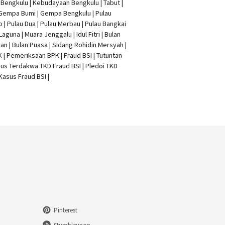
t Bengkulu | Kebudayaan Bengkulu | Tabut |
 Gempa Bumi | Gempa Bengkulu |
Pulau
o
| Pulau Dua | Pulau Merbau | Pulau Bangkai
 Laguna | Muara Jenggalu | Idul Fitri | Bulan
n | Bulan Puasa |
Sidang Rohidin Mersyah
|
K
| Pemeriksaan BPK | Fraud BSI |
Tutuntan
us Terdakwa TKD Fraud BSI
|
Pledoi TKD
Kasus Fraud BSI
|
Pinterest