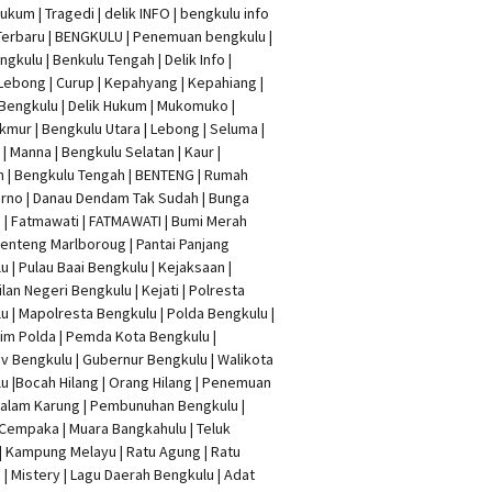
Hukum
|
Tragedi | delik INFO
|
bengkulu info
Terbaru
| BENGKULU |
Penemuan bengkulu
|
ngkulu
| Benkulu Tengah |
Delik Info
|
Lebong | Curup | Kepahyang | Kepahiang |
Bengkulu |
Delik Hukum
| Mukomuko |
mur | Bengkulu Utara | Lebong | Seluma |
| Manna | Bengkulu Selatan | Kaur |
n | Bengkulu Tengah | BENTENG | Rumah
rno | Danau Dendam Tak Sudah | Bunga
a | Fatmawati | FATMAWATI | Bumi Merah
 Benteng Marlboroug | Pantai Panjang
u | Pulau Baai Bengkulu | Kejaksaan |
lan Negeri Bengkulu | Kejati |
Polresta
lu
|
Mapolresta Bengkulu
| Polda Bengkulu |
im Polda | Pemda Kota Bengkulu |
v Bengkulu |
Gubernur Bengkulu
| Walikota
u |
Bocah Hilang
| Orang Hilang |
Penemuan
Dalam Karung
|
Pembunuhan Bengkulu
|
Cempaka | Muara Bangkahulu | Teluk
| Kampung Melayu | Ratu Agung | Ratu
| Mistery | Lagu Daerah Bengkulu | Adat