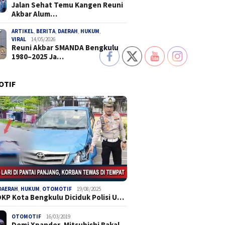
Jalan Sehat Temu Kangen Reuni
Akbar Alum…
ARTIKEL
,
BERITA
,
DAERAH
,
HUKUM
,
VIRAL
14/05/2026
Reuni Akbar SMANDA Bengkulu
1980–2025 Ja…
OTIF
DAERAH
,
HUKUM
,
OTOMOTIF
19/08/2025
DKP Kota Bengkulu Diciduk Polisi U…
OTOMOTIF
16/03/2019
Demi Xpander, Mitsubishi Bakal