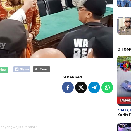
OTOM
SEBARKAN
BERITA
,
Kadis 
as yang wajib ditandai
*