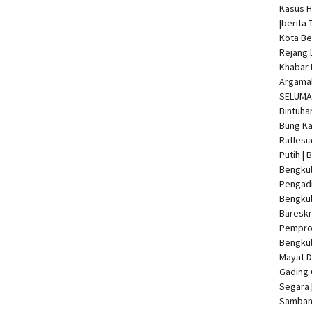
Kasus 
|
berita 
Kota Be
Rejang 
Khabar 
Argamak
SELUMA 
Bintuha
Bung Ka
Raflesi
Putih |
Bengkul
Pengadi
Bengku
Bareskr
Pempro
Bengkul
Mayat 
Gading 
Segara 
Samban 