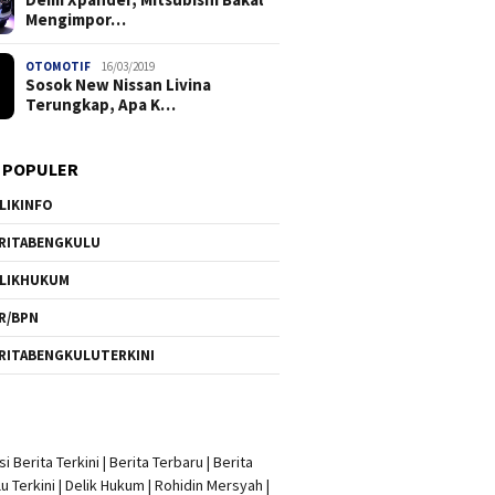
Mengimpor…
OTOMOTIF
16/03/2019
Sosok New Nissan Livina
Terungkap, Apa K…
 POPULER
LIKINFO
RITABENGKULU
LIKHUKUM
R/BPN
RITABENGKULUTERKINI
i Berita Terkini
|
Berita Terbaru
|
Berita
u Terkini
|
Delik Hukum
|
Rohidin Mersyah
|