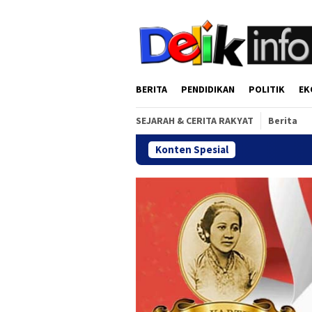
Loncat
tutup
ke
konten
BERITA
PENDIDIKAN
POLITIK
EK
SEJARAH & CERITA RAKYAT
Berita
Konten Spesial
Gala Dinn