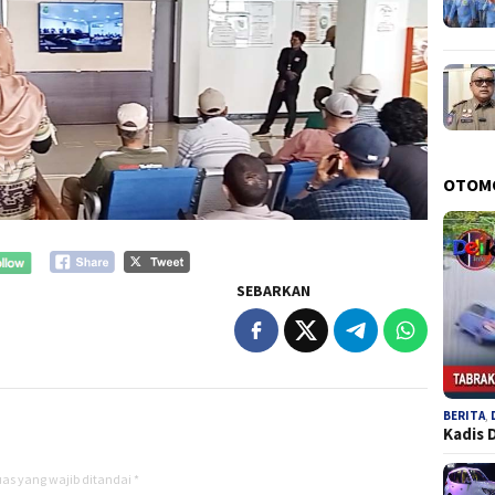
OTOM
SEBARKAN
BERITA
,
Kadis 
as yang wajib ditandai
*