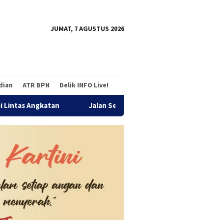
tutup
JUMAT, 7 AGUSTUS 2026
adian
ATR BPN
Delik INFO Live!
atan
Jalan Sehat Temu Kangen Reuni Akbar Alumni SMAND