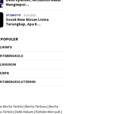
Mengimpor…
OTOMOTIF
16/03/2019
Sosok New Nissan Livina
Terungkap, Apa K…
 POPULER
LIKINFO
RITABENGKULU
LIKHUKUM
R/BPN
RITABENGKULUTERKINI
i Berita Terkini
|
Berita Terbaru
|
Berita
u Terkini
|
Delik Hukum
|
Rohidin Mersyah
|