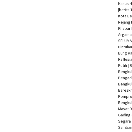
Kasus 
|
berita 
Kota Be
Rejang 
Khabar 
Argamak
SELUMA 
Bintuha
Bung Ka
Raflesi
Putih |
Bengkul
Pengadi
Bengku
Bareskr
Pempro
Bengkul
Mayat 
Gading 
Segara 
Samban 