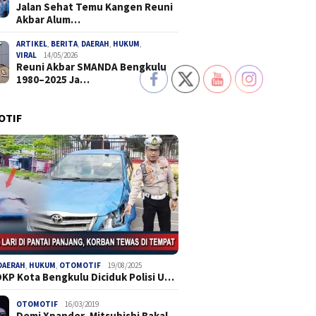
Jalan Sehat Temu Kangen Reuni
Akbar Alum…
ARTIKEL
,
BERITA
,
DAERAH
,
HUKUM
,
VIRAL
14/05/2026
Reuni Akbar SMANDA Bengkulu
1980–2025 Ja…
OTIF
DAERAH
,
HUKUM
,
OTOMOTIF
19/08/2025
DKP Kota Bengkulu Diciduk Polisi U…
OTOMOTIF
16/03/2019
Demi Xpander, Mitsubishi Bakal