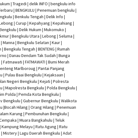
Hukum
|
Tragedi | delik INFO
|
bengkulu info
Terbaru
| BENGKULU |
Penemuan bengkulu
|
ngkulu
| Benkulu Tengah |
Delik Info
|
Lebong | Curup | Kepahyang | Kepahiang |
Bengkulu |
Delik Hukum
| Mukomuko |
mur | Bengkulu Utara | Lebong | Seluma |
| Manna | Bengkulu Selatan | Kaur |
n | Bengkulu Tengah | BENTENG | Rumah
rno | Danau Dendam Tak Sudah | Bunga
a | Fatmawati | FATMAWATI | Bumi Merah
 Benteng Marlboroug | Pantai Panjang
u | Pulau Baai Bengkulu | Kejaksaan |
lan Negeri Bengkulu | Kejati |
Polresta
lu
|
Mapolresta Bengkulu
| Polda Bengkulu |
im Polda | Pemda Kota Bengkulu |
v Bengkulu |
Gubernur Bengkulu
| Walikota
u |
Bocah Hilang
| Orang Hilang |
Penemuan
Dalam Karung
|
Pembunuhan Bengkulu
|
Cempaka | Muara Bangkahulu | Teluk
| Kampung Melayu | Ratu Agung | Ratu
| Mistery | Lagu Daerah Bengkulu | Adat