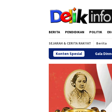
Loncat
tutup
ke
konten
BERITA
PENDIDIKAN
POLITIK
EK
SEJARAH & CERITA RAKYAT
Berita
Konten Spesial
Gala Dinner Reuni Akb