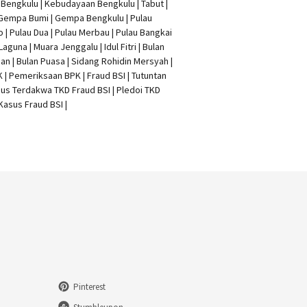
t Bengkulu | Kebudayaan Bengkulu | Tabut |
 Gempa Bumi | Gempa Bengkulu |
Pulau
o
| Pulau Dua | Pulau Merbau | Pulau Bangkai
 Laguna | Muara Jenggalu | Idul Fitri | Bulan
n | Bulan Puasa |
Sidang Rohidin Mersyah
|
K
| Pemeriksaan BPK | Fraud BSI |
Tutuntan
us Terdakwa TKD Fraud BSI
|
Pledoi TKD
Kasus Fraud BSI
|
Pinterest