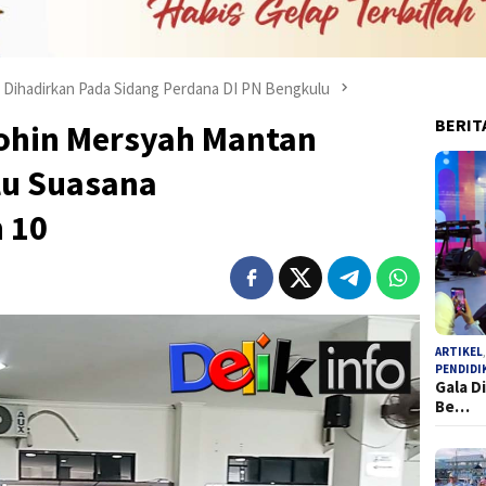
 Dihadirkan Pada Sidang Perdana DI PN Bengkulu
BERIT
ohin Mersyah Mantan
lu Suasana
 10
ARTIKEL
PENDIDI
Gala D
Be…