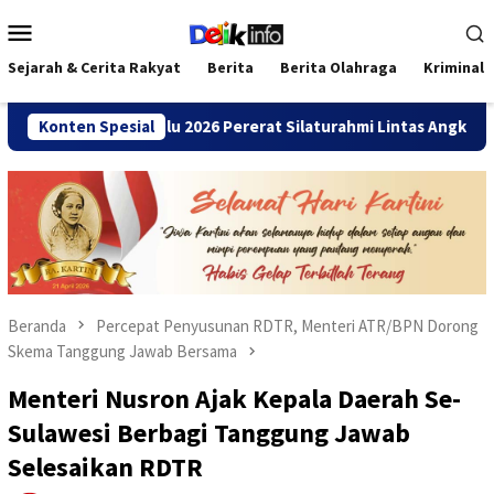
Loncat
Menu
ke
Mobile
konten
Sejarah & Cerita Rakyat
Berita
Berita Olahraga
Kriminal
ANDA Bengkulu 2026 Pererat Silaturahmi Lintas Angkatan
Konten Spesial
Beranda
Percepat Penyusunan RDTR, Menteri ATR/BPN Dorong
Skema Tanggung Jawab Bersama
Menteri Nusron Ajak Kepala Daerah Se-
Sulawesi Berbagi Tanggung Jawab
Selesaikan RDTR