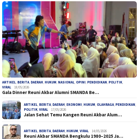
ARTIKEL
,
BERITA
,
DAERAH
,
HUKUM
,
NASIONAL
,
OPINI
,
PENDIDIKAN
,
POLITIK
,
VIRAL
18/05/2026
Gala Dinner Reuni Akbar Alumni SMANDA Be…
ARTIKEL
,
BERITA
,
DAERAH
,
EKONOMI
,
HUKUM
,
OLAHRAGA
,
PENDIDIKAN
,
POLITIK
,
VIRAL
17/05/2026
Jalan Sehat Temu Kangen Reuni Akbar Alum…
ARTIKEL
,
BERITA
,
DAERAH
,
HUKUM
,
VIRAL
14/05/2026
Reuni Akbar SMANDA Bengkulu 1980–2025 Ja…