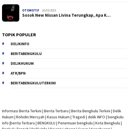
OTOMOTIF
16/03/2019
Sosok New Nissan Livina Terungkap, Apa K…
TOPIK POPULER
DELIKINFO
BERITABENGKULU
DELIKHUKUM
ATR/BPN
BERITABENGKULUTERKINI
Informasi Berita Terkini
|
Berita Terbaru
|
Berita Bengkulu Terkini
|
Delik
Hukum
|
Rohidin Mersyah
|
Kasus Hukum
|
Tragedi | delik INFO
|
bengkulu
info
|
berita Terbaru
| BENGKULU |
Penemuan bengkulu
|
Kota Bengkulu
|