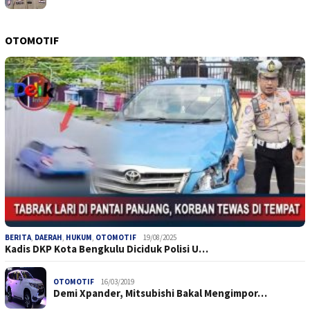
OTOMOTIF
BERITA
,
DAERAH
,
HUKUM
,
OTOMOTIF
19/08/2025
Kadis DKP Kota Bengkulu Diciduk Polisi U…
OTOMOTIF
16/03/2019
Demi Xpander, Mitsubishi Bakal Mengimpor…