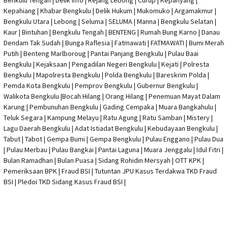
Benkulu Tengah |
Delik Info
| Rejang Lebong | Curup | Kepahyang |
Kepahiang | Khabar Bengkulu |
Delik Hukum
| Mukomuko | Argamakmur |
Bengkulu Utara | Lebong | Seluma | SELUMA | Manna | Bengkulu Selatan |
Kaur | Bintuhan | Bengkulu Tengah | BENTENG | Rumah Bung Karno | Danau
Dendam Tak Sudah | Bunga Raflesia | Fatmawati | FATMAWATI | Bumi Merah
Putih | Benteng Marlboroug | Pantai Panjang Bengkulu | Pulau Baai
Bengkulu | Kejaksaan | Pengadilan Negeri Bengkulu | Kejati |
Polresta
Bengkulu
|
Mapolresta Bengkulu
| Polda Bengkulu | Bareskrim Polda |
Pemda Kota Bengkulu | Pemprov Bengkulu |
Gubernur Bengkulu
|
Walikota Bengkulu |
Bocah Hilang
| Orang Hilang |
Penemuan Mayat Dalam
Karung
|
Pembunuhan Bengkulu
| Gading Cempaka | Muara Bangkahulu |
Teluk Segara | Kampung Melayu | Ratu Agung | Ratu Samban | Mistery |
Lagu Daerah Bengkulu | Adat Istiadat Bengkulu | Kebudayaan Bengkulu |
Tabut | Tabot | Gempa Bumi | Gempa Bengkulu |
Pulau Enggano
| Pulau Dua
| Pulau Merbau | Pulau Bangkai | Pantai Laguna | Muara Jenggalu | Idul Fitri |
Bulan Ramadhan | Bulan Puasa |
Sidang Rohidin Mersyah
|
OTT KPK
|
Pemeriksaan BPK | Fraud BSI |
Tutuntan JPU Kasus Terdakwa TKD Fraud
BSI
|
Pledoi TKD Sidang Kasus Fraud BSI
|