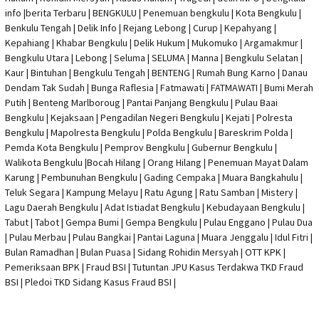
info
|
berita Terbaru
| BENGKULU |
Penemuan bengkulu
|
Kota Bengkulu
|
Benkulu Tengah |
Delik Info
| Rejang Lebong | Curup | Kepahyang |
Kepahiang | Khabar Bengkulu |
Delik Hukum
| Mukomuko | Argamakmur |
Bengkulu Utara | Lebong | Seluma | SELUMA | Manna | Bengkulu Selatan |
Kaur | Bintuhan | Bengkulu Tengah | BENTENG | Rumah Bung Karno | Danau
Dendam Tak Sudah | Bunga Raflesia | Fatmawati | FATMAWATI | Bumi Merah
Putih | Benteng Marlboroug | Pantai Panjang Bengkulu | Pulau Baai
Bengkulu | Kejaksaan | Pengadilan Negeri Bengkulu | Kejati |
Polresta
Bengkulu
|
Mapolresta Bengkulu
| Polda Bengkulu | Bareskrim Polda |
Pemda Kota Bengkulu | Pemprov Bengkulu |
Gubernur Bengkulu
|
Walikota Bengkulu |
Bocah Hilang
| Orang Hilang |
Penemuan Mayat Dalam
Karung
|
Pembunuhan Bengkulu
| Gading Cempaka | Muara Bangkahulu |
Teluk Segara | Kampung Melayu | Ratu Agung | Ratu Samban | Mistery |
Lagu Daerah Bengkulu | Adat Istiadat Bengkulu | Kebudayaan Bengkulu |
Tabut | Tabot | Gempa Bumi | Gempa Bengkulu |
Pulau Enggano
| Pulau Dua
| Pulau Merbau | Pulau Bangkai | Pantai Laguna | Muara Jenggalu | Idul Fitri |
Bulan Ramadhan | Bulan Puasa |
Sidang Rohidin Mersyah
|
OTT KPK
|
Pemeriksaan BPK | Fraud BSI |
Tutuntan JPU Kasus Terdakwa TKD Fraud
BSI
|
Pledoi TKD Sidang Kasus Fraud BSI
|