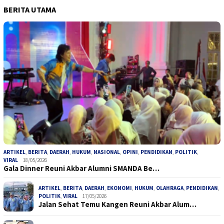
BERITA UTAMA
ARTIKEL
,
BERITA
,
DAERAH
,
HUKUM
,
NASIONAL
,
OPINI
,
PENDIDIKAN
,
POLITIK
,
VIRAL
18/05/2026
Gala Dinner Reuni Akbar Alumni SMANDA Be…
ARTIKEL
,
BERITA
,
DAERAH
,
EKONOMI
,
HUKUM
,
OLAHRAGA
,
PENDIDIKAN
,
POLITIK
,
VIRAL
17/05/2026
Jalan Sehat Temu Kangen Reuni Akbar Alum…