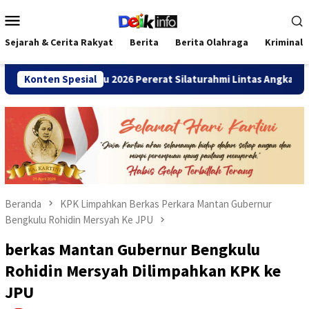
Loncat
Menu
ke
Mobile
konten
Sejarah & Cerita Rakyat
Berita
Berita Olahraga
Kriminal
MANDA Bengkulu 2026 Pererat Silaturahmi Lintas Angkatan
Konten Spesial
Beranda
KPK Limpahkan Berkas Perkara Mantan Gubernur
Bengkulu Rohidin Mersyah Ke JPU
berkas Mantan Gubernur Bengkulu
Rohidin Mersyah Dilimpahkan KPK ke
JPU