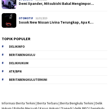
Demi Xpander, Mitsubishi Bakal Mengimpor…
OTOMOTIF
16/03/2019
Sosok New Nissan Livina Terungkap, Apa K…
TOPIK POPULER
DELIKINFO
BERITABENGKULU
DELIKHUKUM
ATR/BPN
BERITABENGKULUTERKINI
Informasi Berita Terkini
|
Berita Terbaru
|
Berita Bengkulu Terkini
|
Delik
Hukum
|
Rohidin Mersyah
|
Kasus Hukum
|
Tragedi | delik INFO
|
bengkulu