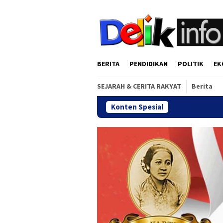
Loncat
tutup
ke
konten
BERITA
PENDIDIKAN
POLITIK
EK
SEJARAH & CERITA RAKYAT
Berita
Konten Spesial
Gala Dinner