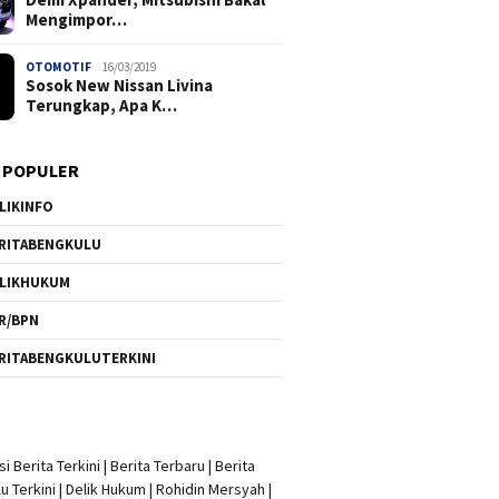
Mengimpor…
OTOMOTIF
16/03/2019
Sosok New Nissan Livina
Terungkap, Apa K…
 POPULER
LIKINFO
RITABENGKULU
LIKHUKUM
R/BPN
RITABENGKULUTERKINI
i Berita Terkini
|
Berita Terbaru
|
Berita
u Terkini
|
Delik Hukum
|
Rohidin Mersyah
|