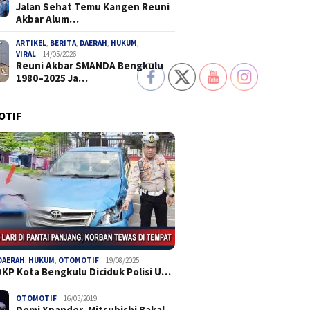
Jalan Sehat Temu Kangen Reuni
Akbar Alum…
ARTIKEL
,
BERITA
,
DAERAH
,
HUKUM
,
VIRAL
14/05/2026
Reuni Akbar SMANDA Bengkulu
1980–2025 Ja…
OTIF
DAERAH
,
HUKUM
,
OTOMOTIF
19/08/2025
DKP Kota Bengkulu Diciduk Polisi U…
OTOMOTIF
16/03/2019
Demi Xpander, Mitsubishi Bakal