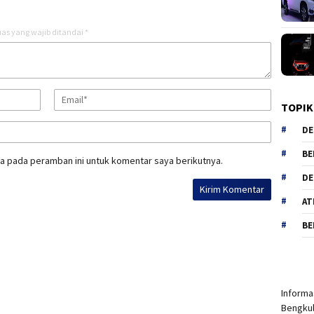
as yang wajib ditandai
*
TOPIK
DE
BE
a pada peramban ini untuk komentar saya berikutnya.
DE
AT
BE
Informas
Bengkul