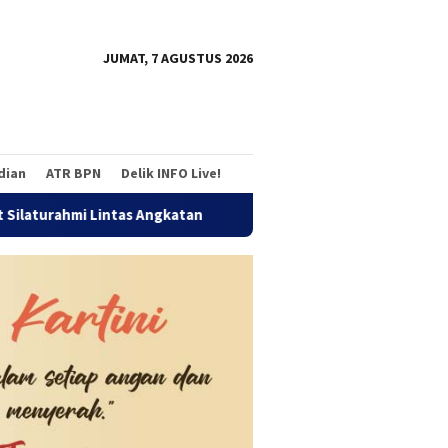
tutup
JUMAT, 7 AGUSTUS 2026
adian
ATR BPN
Delik INFO Live!
Lintas Angkatan
Jalan Sehat Temu Kangen Reuni Akbar A