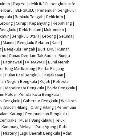
Hukum
|
Tragedi | delik INFO
|
bengkulu info
Terbaru
| BENGKULU |
Penemuan bengkulu
|
ngkulu
| Benkulu Tengah |
Delik Info
|
Lebong | Curup | Kepahyang | Kepahiang |
Bengkulu |
Delik Hukum
| Mukomuko |
mur | Bengkulu Utara | Lebong | Seluma |
| Manna | Bengkulu Selatan | Kaur |
n | Bengkulu Tengah | BENTENG | Rumah
rno | Danau Dendam Tak Sudah | Bunga
a | Fatmawati | FATMAWATI | Bumi Merah
 Benteng Marlboroug | Pantai Panjang
u | Pulau Baai Bengkulu | Kejaksaan |
lan Negeri Bengkulu | Kejati |
Polresta
lu
|
Mapolresta Bengkulu
| Polda Bengkulu |
im Polda | Pemda Kota Bengkulu |
v Bengkulu |
Gubernur Bengkulu
| Walikota
u |
Bocah Hilang
| Orang Hilang |
Penemuan
Dalam Karung
|
Pembunuhan Bengkulu
|
Cempaka | Muara Bangkahulu | Teluk
| Kampung Melayu | Ratu Agung | Ratu
| Mistery | Lagu Daerah Bengkulu | Adat