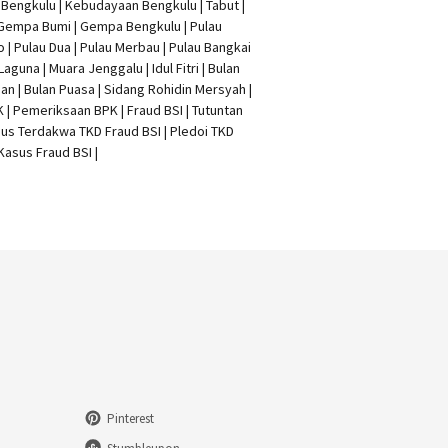
t Bengkulu | Kebudayaan Bengkulu | Tabut |
 Gempa Bumi | Gempa Bengkulu |
Pulau
o
| Pulau Dua | Pulau Merbau | Pulau Bangkai
 Laguna | Muara Jenggalu | Idul Fitri | Bulan
n | Bulan Puasa |
Sidang Rohidin Mersyah
|
K
| Pemeriksaan BPK | Fraud BSI |
Tutuntan
us Terdakwa TKD Fraud BSI
|
Pledoi TKD
Kasus Fraud BSI
|
Pinterest