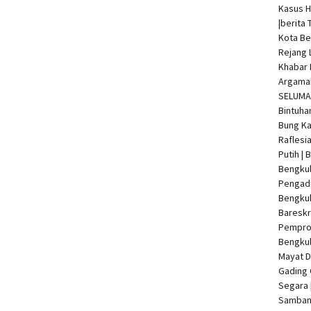
Kasus 
|
berita 
Kota Be
Rejang 
Khabar 
Argamak
SELUMA 
Bintuha
Bung Ka
Raflesi
Putih |
Bengkul
Pengadi
Bengku
Bareskr
Pempro
Bengkul
Mayat 
Gading 
Segara 
Samban 