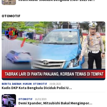
OTOMOTIF
BERITA
,
DAERAH
,
HUKUM
,
OTOMOTIF
19/08/2025
Kadis DKP Kota Bengkulu Diciduk Polisi U…
OTOMOTIF
16/03/2019
Demi Xpander, Mitsubishi Bakal Mengimpor…