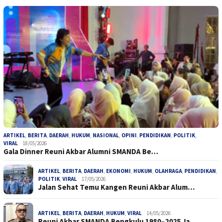
ARTIKEL
,
BERITA
,
DAERAH
,
HUKUM
,
NASIONAL
,
OPINI
,
PENDIDIKAN
,
POLITIK
,
VIRAL
18/05/2026
Gala Dinner Reuni Akbar Alumni SMANDA Be…
ARTIKEL
,
BERITA
,
DAERAH
,
EKONOMI
,
HUKUM
,
OLAHRAGA
,
PENDIDIKAN
,
POLITIK
,
VIRAL
17/05/2026
Jalan Sehat Temu Kangen Reuni Akbar Alum…
ARTIKEL
,
BERITA
,
DAERAH
,
HUKUM
,
VIRAL
14/05/2026
Reuni Akbar SMANDA Bengkulu 1980–2025 Ja…