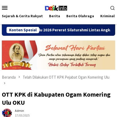
Loncat
Menu
ke
Mobile
konten
Sejarah & Cerita Rakyat
Berita
Berita Olahraga
Kriminal
 SMANDA Bengkulu 2026 Pererat Silaturahmi Lintas Angkatan
Konten Spesial
Beranda
Telah Dilakukan OTT KPK Pejabat Ogan Komering Ulu
OTT KPK di Kabupaten Ogam Komering
Ulu OKU
Admin
17/03/2025