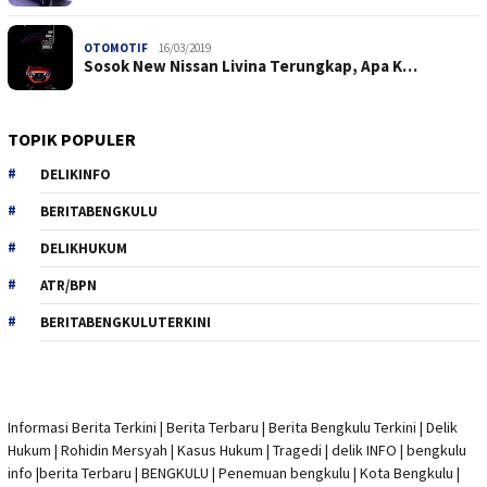
OTOMOTIF
16/03/2019
Sosok New Nissan Livina Terungkap, Apa K…
TOPIK POPULER
DELIKINFO
BERITABENGKULU
DELIKHUKUM
ATR/BPN
BERITABENGKULUTERKINI
Informasi Berita Terkini
|
Berita Terbaru
|
Berita Bengkulu Terkini
|
Delik
Hukum
|
Rohidin Mersyah
|
Kasus Hukum
|
Tragedi | delik INFO
|
bengkulu
info
|
berita Terbaru
| BENGKULU |
Penemuan bengkulu
|
Kota Bengkulu
|