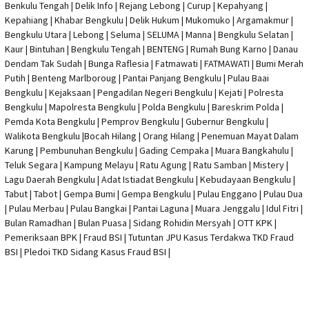
Benkulu Tengah |
Delik Info
| Rejang Lebong | Curup | Kepahyang |
Kepahiang | Khabar Bengkulu |
Delik Hukum
| Mukomuko | Argamakmur |
Bengkulu Utara | Lebong | Seluma | SELUMA | Manna | Bengkulu Selatan |
Kaur | Bintuhan | Bengkulu Tengah | BENTENG | Rumah Bung Karno | Danau
Dendam Tak Sudah | Bunga Raflesia | Fatmawati | FATMAWATI | Bumi Merah
Putih | Benteng Marlboroug | Pantai Panjang Bengkulu | Pulau Baai
Bengkulu | Kejaksaan | Pengadilan Negeri Bengkulu | Kejati |
Polresta
Bengkulu
|
Mapolresta Bengkulu
| Polda Bengkulu | Bareskrim Polda |
Pemda Kota Bengkulu | Pemprov Bengkulu |
Gubernur Bengkulu
|
Walikota Bengkulu |
Bocah Hilang
| Orang Hilang |
Penemuan Mayat Dalam
Karung
|
Pembunuhan Bengkulu
| Gading Cempaka | Muara Bangkahulu |
Teluk Segara | Kampung Melayu | Ratu Agung | Ratu Samban | Mistery |
Lagu Daerah Bengkulu | Adat Istiadat Bengkulu | Kebudayaan Bengkulu |
Tabut | Tabot | Gempa Bumi | Gempa Bengkulu |
Pulau Enggano
| Pulau Dua
| Pulau Merbau | Pulau Bangkai | Pantai Laguna | Muara Jenggalu | Idul Fitri |
Bulan Ramadhan | Bulan Puasa |
Sidang Rohidin Mersyah
|
OTT KPK
|
Pemeriksaan BPK | Fraud BSI |
Tutuntan JPU Kasus Terdakwa TKD Fraud
BSI
|
Pledoi TKD Sidang Kasus Fraud BSI
|