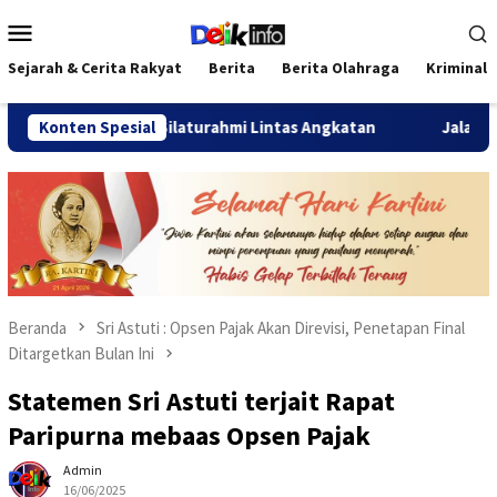
Loncat
Menu
ke
Mobile
konten
Sejarah & Cerita Rakyat
Berita
Berita Olahraga
Kriminal
026 Pererat Silaturahmi Lintas Angkatan
Konten Spesial
Jalan Sehat Te
Beranda
Sri Astuti : Opsen Pajak Akan Direvisi, Penetapan Final
Ditargetkan Bulan Ini
Statemen Sri Astuti terjait Rapat
Paripurna mebaas Opsen Pajak
Admin
16/06/2025