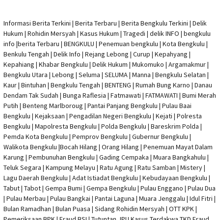
Informasi Berita Terkini
|
Berita Terbaru
|
Berita Bengkulu Terkini
|
Delik
Hukum
|
Rohidin Mersyah
|
Kasus Hukum
|
Tragedi | delik INFO
|
bengkulu
info
|
berita Terbaru
| BENGKULU |
Penemuan bengkulu
|
Kota Bengkulu
|
Benkulu Tengah |
Delik Info
| Rejang Lebong | Curup | Kepahyang |
Kepahiang | Khabar Bengkulu |
Delik Hukum
| Mukomuko | Argamakmur |
Bengkulu Utara | Lebong | Seluma | SELUMA | Manna | Bengkulu Selatan |
Kaur | Bintuhan | Bengkulu Tengah | BENTENG | Rumah Bung Karno | Danau
Dendam Tak Sudah | Bunga Raflesia | Fatmawati | FATMAWATI | Bumi Merah
Putih | Benteng Marlboroug | Pantai Panjang Bengkulu | Pulau Baai
Bengkulu | Kejaksaan | Pengadilan Negeri Bengkulu | Kejati |
Polresta
Bengkulu
|
Mapolresta Bengkulu
| Polda Bengkulu | Bareskrim Polda |
Pemda Kota Bengkulu | Pemprov Bengkulu |
Gubernur Bengkulu
|
Walikota Bengkulu |
Bocah Hilang
| Orang Hilang |
Penemuan Mayat Dalam
Karung
|
Pembunuhan Bengkulu
| Gading Cempaka | Muara Bangkahulu |
Teluk Segara | Kampung Melayu | Ratu Agung | Ratu Samban | Mistery |
Lagu Daerah Bengkulu | Adat Istiadat Bengkulu | Kebudayaan Bengkulu |
Tabut | Tabot | Gempa Bumi | Gempa Bengkulu |
Pulau Enggano
| Pulau Dua
| Pulau Merbau | Pulau Bangkai | Pantai Laguna | Muara Jenggalu | Idul Fitri |
Bulan Ramadhan | Bulan Puasa |
Sidang Rohidin Mersyah
|
OTT KPK
|
Pemeriksaan BPK | Fraud BSI |
Tutuntan JPU Kasus Terdakwa TKD Fraud