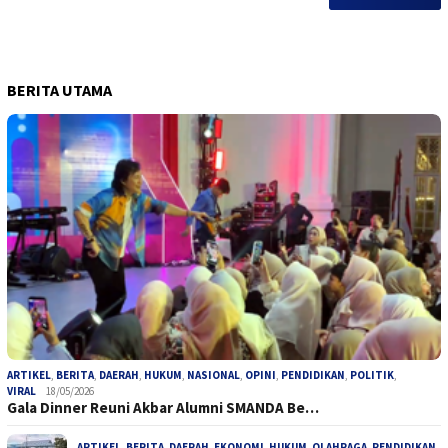
BERITA UTAMA
ARTIKEL
,
BERITA
,
DAERAH
,
HUKUM
,
NASIONAL
,
OPINI
,
PENDIDIKAN
,
POLITIK
,
VIRAL
18/05/2026
Gala Dinner Reuni Akbar Alumni SMANDA Be…
ARTIKEL
,
BERITA
,
DAERAH
,
EKONOMI
,
HUKUM
,
OLAHRAGA
,
PENDIDIKAN
,