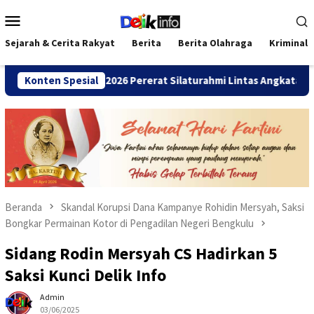
Loncat
Menu
ke
Mobile
konten
Sejarah & Cerita Rakyat
Berita
Berita Olahraga
Kriminal
ANDA Bengkulu 2026 Pererat Silaturahmi Lintas Angkatan
Konten Spesial
Beranda
Skandal Korupsi Dana Kampanye Rohidin Mersyah, Saksi
Bongkar Permainan Kotor di Pengadilan Negeri Bengkulu
Sidang Rodin Mersyah CS Hadirkan 5
Saksi Kunci Delik Info
Admin
03/06/2025