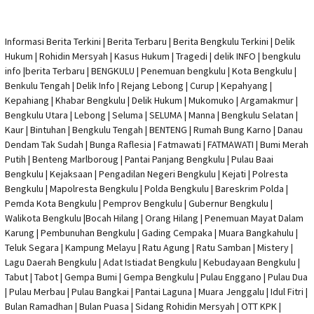
Informasi Berita Terkini
|
Berita Terbaru
|
Berita Bengkulu Terkini
|
Delik
Hukum
|
Rohidin Mersyah
|
Kasus Hukum
|
Tragedi | delik INFO
|
bengkulu
info
|
berita Terbaru
| BENGKULU |
Penemuan bengkulu
|
Kota Bengkulu
|
Benkulu Tengah |
Delik Info
| Rejang Lebong | Curup | Kepahyang |
Kepahiang | Khabar Bengkulu |
Delik Hukum
| Mukomuko | Argamakmur |
Bengkulu Utara | Lebong | Seluma | SELUMA | Manna | Bengkulu Selatan |
Kaur | Bintuhan | Bengkulu Tengah | BENTENG | Rumah Bung Karno | Danau
Dendam Tak Sudah | Bunga Raflesia | Fatmawati | FATMAWATI | Bumi Merah
Putih | Benteng Marlboroug | Pantai Panjang Bengkulu | Pulau Baai
Bengkulu | Kejaksaan | Pengadilan Negeri Bengkulu | Kejati |
Polresta
Bengkulu
|
Mapolresta Bengkulu
| Polda Bengkulu | Bareskrim Polda |
Pemda Kota Bengkulu | Pemprov Bengkulu |
Gubernur Bengkulu
|
Walikota Bengkulu |
Bocah Hilang
| Orang Hilang |
Penemuan Mayat Dalam
Karung
|
Pembunuhan Bengkulu
| Gading Cempaka | Muara Bangkahulu |
Teluk Segara | Kampung Melayu | Ratu Agung | Ratu Samban | Mistery |
Lagu Daerah Bengkulu | Adat Istiadat Bengkulu | Kebudayaan Bengkulu |
Tabut | Tabot | Gempa Bumi | Gempa Bengkulu |
Pulau Enggano
| Pulau Dua
| Pulau Merbau | Pulau Bangkai | Pantai Laguna | Muara Jenggalu | Idul Fitri |
Bulan Ramadhan | Bulan Puasa |
Sidang Rohidin Mersyah
|
OTT KPK
|