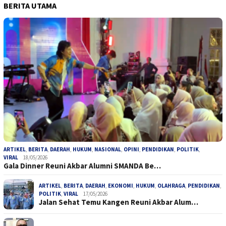
BERITA UTAMA
ARTIKEL
,
BERITA
,
DAERAH
,
HUKUM
,
NASIONAL
,
OPINI
,
PENDIDIKAN
,
POLITIK
,
VIRAL
18/05/2026
Gala Dinner Reuni Akbar Alumni SMANDA Be…
ARTIKEL
,
BERITA
,
DAERAH
,
EKONOMI
,
HUKUM
,
OLAHRAGA
,
PENDIDIKAN
,
POLITIK
,
VIRAL
17/05/2026
Jalan Sehat Temu Kangen Reuni Akbar Alum…