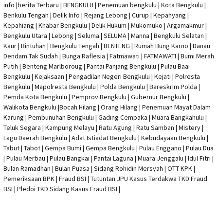
info
|
berita Terbaru
| BENGKULU |
Penemuan bengkulu
|
Kota Bengkulu
|
Benkulu Tengah |
Delik Info
| Rejang Lebong | Curup | Kepahyang |
Kepahiang | Khabar Bengkulu |
Delik Hukum
| Mukomuko | Argamakmur |
Bengkulu Utara | Lebong | Seluma | SELUMA | Manna | Bengkulu Selatan |
Kaur | Bintuhan | Bengkulu Tengah | BENTENG | Rumah Bung Karno | Danau
Dendam Tak Sudah | Bunga Raflesia | Fatmawati | FATMAWATI | Bumi Merah
Putih | Benteng Marlboroug | Pantai Panjang Bengkulu | Pulau Baai
Bengkulu | Kejaksaan | Pengadilan Negeri Bengkulu | Kejati |
Polresta
Bengkulu
|
Mapolresta Bengkulu
| Polda Bengkulu | Bareskrim Polda |
Pemda Kota Bengkulu | Pemprov Bengkulu |
Gubernur Bengkulu
|
Walikota Bengkulu |
Bocah Hilang
| Orang Hilang |
Penemuan Mayat Dalam
Karung
|
Pembunuhan Bengkulu
| Gading Cempaka | Muara Bangkahulu |
Teluk Segara | Kampung Melayu | Ratu Agung | Ratu Samban | Mistery |
Lagu Daerah Bengkulu | Adat Istiadat Bengkulu | Kebudayaan Bengkulu |
Tabut | Tabot | Gempa Bumi | Gempa Bengkulu |
Pulau Enggano
| Pulau Dua
| Pulau Merbau | Pulau Bangkai | Pantai Laguna | Muara Jenggalu | Idul Fitri |
Bulan Ramadhan | Bulan Puasa |
Sidang Rohidin Mersyah
|
OTT KPK
|
Pemeriksaan BPK | Fraud BSI |
Tutuntan JPU Kasus Terdakwa TKD Fraud
BSI
|
Pledoi TKD Sidang Kasus Fraud BSI
|