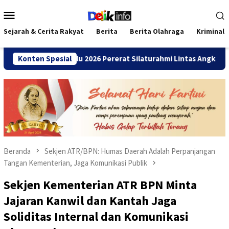
Loncat
Menu
ke
Mobile
konten
Sejarah & Cerita Rakyat
Berita
Berita Olahraga
Kriminal
ANDA Bengkulu 2026 Pererat Silaturahmi Lintas Angkatan
Konten Spesial
Beranda
Sekjen ATR/BPN: Humas Daerah Adalah Perpanjangan
Tangan Kementerian, Jaga Komunikasi Publik
Sekjen Kementerian ATR BPN Minta
Jajaran Kanwil dan Kantah Jaga
Soliditas Internal dan Komunikasi