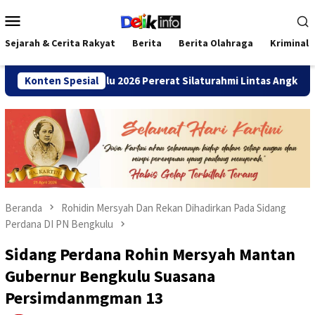
Loncat
Menu
ke
Mobile
konten
Sejarah & Cerita Rakyat
Berita
Berita Olahraga
Kriminal
SMANDA Bengkulu 2026 Pererat Silaturahmi Lintas Angkatan
Konten Spesial
Beranda
Rohidin Mersyah Dan Rekan Dihadirkan Pada Sidang
Perdana DI PN Bengkulu
Sidang Perdana Rohin Mersyah Mantan
Gubernur Bengkulu Suasana
Persimdanmgman 13