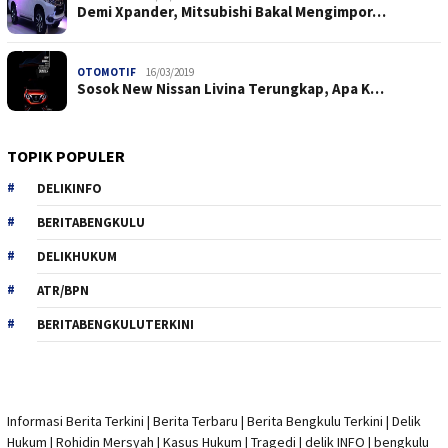
Demi Xpander, Mitsubishi Bakal Mengimpor…
OTOMOTIF
16/03/2019
Sosok New Nissan Livina Terungkap, Apa K…
TOPIK POPULER
DELIKINFO
BERITABENGKULU
DELIKHUKUM
ATR/BPN
BERITABENGKULUTERKINI
Informasi Berita Terkini
|
Berita Terbaru
|
Berita Bengkulu Terkini
|
Delik
Hukum
|
Rohidin Mersyah
|
Kasus Hukum
|
Tragedi | delik INFO
|
bengkulu