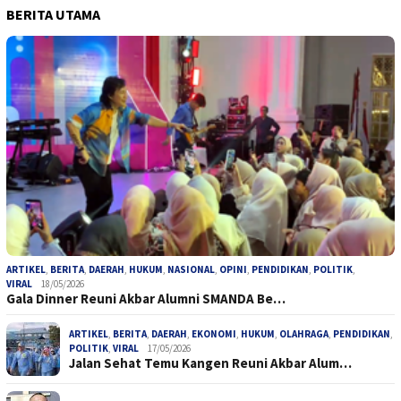
BERITA UTAMA
ARTIKEL
,
BERITA
,
DAERAH
,
HUKUM
,
NASIONAL
,
OPINI
,
PENDIDIKAN
,
POLITIK
,
VIRAL
18/05/2026
Gala Dinner Reuni Akbar Alumni SMANDA Be…
ARTIKEL
,
BERITA
,
DAERAH
,
EKONOMI
,
HUKUM
,
OLAHRAGA
,
PENDIDIKAN
,
POLITIK
,
VIRAL
17/05/2026
Jalan Sehat Temu Kangen Reuni Akbar Alum…