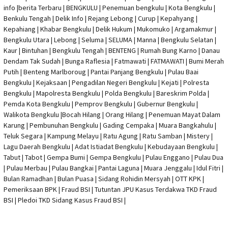
info
|
berita Terbaru
| BENGKULU |
Penemuan bengkulu
|
Kota Bengkulu
|
Benkulu Tengah |
Delik Info
| Rejang Lebong | Curup | Kepahyang |
Kepahiang | Khabar Bengkulu |
Delik Hukum
| Mukomuko | Argamakmur |
Bengkulu Utara | Lebong | Seluma | SELUMA | Manna | Bengkulu Selatan |
Kaur | Bintuhan | Bengkulu Tengah | BENTENG | Rumah Bung Karno | Danau
Dendam Tak Sudah | Bunga Raflesia | Fatmawati | FATMAWATI | Bumi Merah
Putih | Benteng Marlboroug | Pantai Panjang Bengkulu | Pulau Baai
Bengkulu | Kejaksaan | Pengadilan Negeri Bengkulu | Kejati |
Polresta
Bengkulu
|
Mapolresta Bengkulu
| Polda Bengkulu | Bareskrim Polda |
Pemda Kota Bengkulu | Pemprov Bengkulu |
Gubernur Bengkulu
|
Walikota Bengkulu |
Bocah Hilang
| Orang Hilang |
Penemuan Mayat Dalam
Karung
|
Pembunuhan Bengkulu
| Gading Cempaka | Muara Bangkahulu |
Teluk Segara | Kampung Melayu | Ratu Agung | Ratu Samban | Mistery |
Lagu Daerah Bengkulu | Adat Istiadat Bengkulu | Kebudayaan Bengkulu |
Tabut | Tabot | Gempa Bumi | Gempa Bengkulu |
Pulau Enggano
| Pulau Dua
| Pulau Merbau | Pulau Bangkai | Pantai Laguna | Muara Jenggalu | Idul Fitri |
Bulan Ramadhan | Bulan Puasa |
Sidang Rohidin Mersyah
|
OTT KPK
|
Pemeriksaan BPK | Fraud BSI |
Tutuntan JPU Kasus Terdakwa TKD Fraud
BSI
|
Pledoi TKD Sidang Kasus Fraud BSI
|