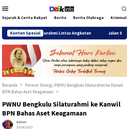
Loncat
Menu
ke
Mobile
konten
Sejarah & Cerita Rakyat
Berita
Berita Olahraga
Kriminal
 Pererat Silaturahmi Lintas Angkatan
Konten Spesial
Jalan Sehat Temu 
Beranda
Pererat Sinergi, PWNU Bengkulu Silaturahmi ke Kanwil
BPN Bahas Aset Keagamaan
PWNU Bengkulu Silaturahmi ke Kanwil
BPN Bahas Aset Keagamaan
Admin
20/06/2025