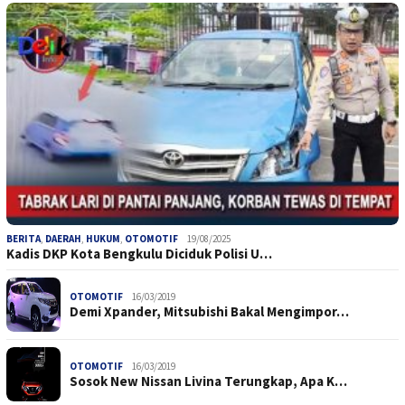
BERITA
,
DAERAH
,
HUKUM
,
OTOMOTIF
19/08/2025
Kadis DKP Kota Bengkulu Diciduk Polisi U…
OTOMOTIF
16/03/2019
Demi Xpander, Mitsubishi Bakal Mengimpor…
OTOMOTIF
16/03/2019
Sosok New Nissan Livina Terungkap, Apa K…