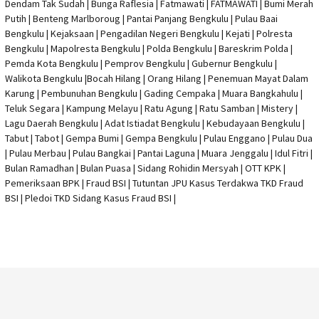
Dendam Tak Sudah | Bunga Raflesia | Fatmawati | FATMAWATI | Bumi Merah
Putih | Benteng Marlboroug | Pantai Panjang Bengkulu | Pulau Baai
Bengkulu | Kejaksaan | Pengadilan Negeri Bengkulu | Kejati |
Polresta
Bengkulu
|
Mapolresta Bengkulu
| Polda Bengkulu | Bareskrim Polda |
Pemda Kota Bengkulu | Pemprov Bengkulu |
Gubernur Bengkulu
|
Walikota Bengkulu |
Bocah Hilang
| Orang Hilang |
Penemuan Mayat Dalam
Karung
|
Pembunuhan Bengkulu
| Gading Cempaka | Muara Bangkahulu |
Teluk Segara | Kampung Melayu | Ratu Agung | Ratu Samban | Mistery |
Lagu Daerah Bengkulu | Adat Istiadat Bengkulu | Kebudayaan Bengkulu |
Tabut | Tabot | Gempa Bumi | Gempa Bengkulu |
Pulau Enggano
| Pulau Dua
| Pulau Merbau | Pulau Bangkai | Pantai Laguna | Muara Jenggalu | Idul Fitri |
Bulan Ramadhan | Bulan Puasa |
Sidang Rohidin Mersyah
|
OTT KPK
|
Pemeriksaan BPK | Fraud BSI |
Tutuntan JPU Kasus Terdakwa TKD Fraud
BSI
|
Pledoi TKD Sidang Kasus Fraud BSI
|