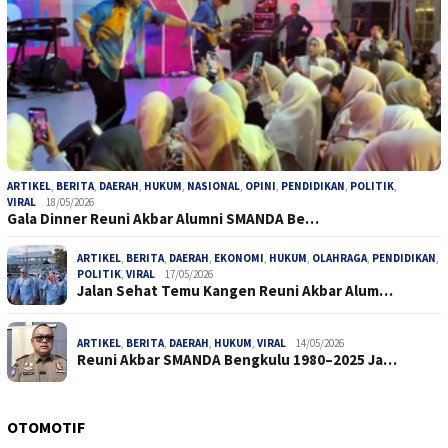
ARTIKEL
,
BERITA
,
DAERAH
,
HUKUM
,
NASIONAL
,
OPINI
,
PENDIDIKAN
,
POLITIK
,
VIRAL
18/05/2026
Gala Dinner Reuni Akbar Alumni SMANDA Be…
ARTIKEL
,
BERITA
,
DAERAH
,
EKONOMI
,
HUKUM
,
OLAHRAGA
,
PENDIDIKAN
,
POLITIK
,
VIRAL
17/05/2026
Jalan Sehat Temu Kangen Reuni Akbar Alum…
ARTIKEL
,
BERITA
,
DAERAH
,
HUKUM
,
VIRAL
14/05/2026
Reuni Akbar SMANDA Bengkulu 1980–2025 Ja…
OTOMOTIF