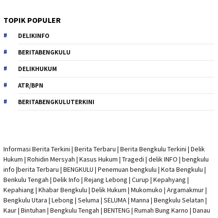
TOPIK POPULER
DELIKINFO
BERITABENGKULU
DELIKHUKUM
ATR/BPN
BERITABENGKULUTERKINI
Informasi Berita Terkini
|
Berita Terbaru
|
Berita Bengkulu Terkini
|
Delik
Hukum
|
Rohidin Mersyah
|
Kasus Hukum
|
Tragedi | delik INFO
|
bengkulu
info
|
berita Terbaru
| BENGKULU |
Penemuan bengkulu
|
Kota Bengkulu
|
Benkulu Tengah |
Delik Info
| Rejang Lebong | Curup | Kepahyang |
Kepahiang | Khabar Bengkulu |
Delik Hukum
| Mukomuko | Argamakmur |
Bengkulu Utara | Lebong | Seluma | SELUMA | Manna | Bengkulu Selatan |
Kaur | Bintuhan | Bengkulu Tengah | BENTENG | Rumah Bung Karno | Danau