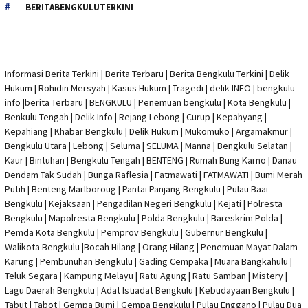
BERITABENGKULUTERKINI
Informasi Berita Terkini
|
Berita Terbaru
|
Berita Bengkulu Terkini
|
Delik
Hukum
|
Rohidin Mersyah
|
Kasus Hukum
|
Tragedi | delik INFO
|
bengkulu
info
|
berita Terbaru
| BENGKULU |
Penemuan bengkulu
|
Kota Bengkulu
|
Benkulu Tengah |
Delik Info
| Rejang Lebong | Curup | Kepahyang |
Kepahiang | Khabar Bengkulu |
Delik Hukum
| Mukomuko | Argamakmur |
Bengkulu Utara | Lebong | Seluma | SELUMA | Manna | Bengkulu Selatan |
Kaur | Bintuhan | Bengkulu Tengah | BENTENG | Rumah Bung Karno | Danau
Dendam Tak Sudah | Bunga Raflesia | Fatmawati | FATMAWATI | Bumi Merah
Putih | Benteng Marlboroug | Pantai Panjang Bengkulu | Pulau Baai
Bengkulu | Kejaksaan | Pengadilan Negeri Bengkulu | Kejati |
Polresta
Bengkulu
|
Mapolresta Bengkulu
| Polda Bengkulu | Bareskrim Polda |
Pemda Kota Bengkulu | Pemprov Bengkulu |
Gubernur Bengkulu
|
Walikota Bengkulu |
Bocah Hilang
| Orang Hilang |
Penemuan Mayat Dalam
Karung
|
Pembunuhan Bengkulu
| Gading Cempaka | Muara Bangkahulu |
Teluk Segara | Kampung Melayu | Ratu Agung | Ratu Samban | Mistery |
Lagu Daerah Bengkulu | Adat Istiadat Bengkulu | Kebudayaan Bengkulu |
Tabut | Tabot | Gempa Bumi | Gempa Bengkulu |
Pulau Enggano
| Pulau Dua