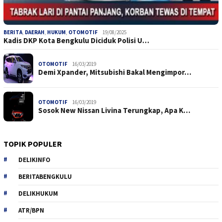
BERITA
,
DAERAH
,
HUKUM
,
OTOMOTIF
19/08/2025
Kadis DKP Kota Bengkulu Diciduk Polisi U…
OTOMOTIF
16/03/2019
Demi Xpander, Mitsubishi Bakal Mengimpor…
OTOMOTIF
16/03/2019
Sosok New Nissan Livina Terungkap, Apa K…
TOPIK POPULER
DELIKINFO
BERITABENGKULU
DELIKHUKUM
ATR/BPN