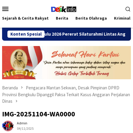
Loncat
Menu
ke
Mobile
konten
Sejarah & Cerita Rakyat
Berita
Berita Olahraga
Kriminal
SMANDA Bengkulu 2026 Pererat Silaturahmi Lintas Angkatan
Konten Spesial
Beranda
Pengacara Mantan Sekwan, Desak Pimpinan DPRD
Provinsi Bengkulu Dipanggil Paksa Terkait Kasus Anggaran Perjalanan
Dinas
IMG-20251104-WA0000
Admin
04/11/2025