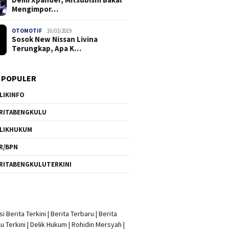
Mengimpor…
OTOMOTIF
16/03/2019
Sosok New Nissan Livina
Terungkap, Apa K…
 POPULER
LIKINFO
RITABENGKULU
LIKHUKUM
R/BPN
RITABENGKULUTERKINI
i Berita Terkini
|
Berita Terbaru
|
Berita
u Terkini
|
Delik Hukum
|
Rohidin Mersyah
|