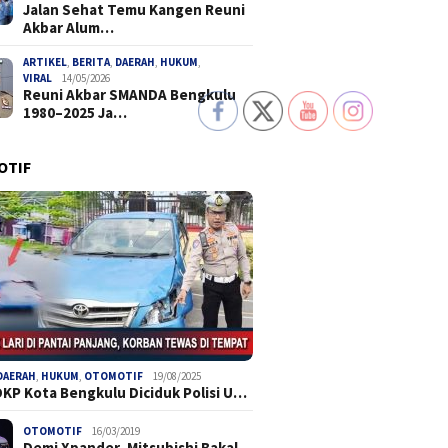
Jalan Sehat Temu Kangen Reuni
Akbar Alum…
ARTIKEL
,
BERITA
,
DAERAH
,
HUKUM
,
VIRAL
14/05/2026
Reuni Akbar SMANDA Bengkulu
1980–2025 Ja…
OTIF
DAERAH
,
HUKUM
,
OTOMOTIF
19/08/2025
DKP Kota Bengkulu Diciduk Polisi U…
OTOMOTIF
16/03/2019
Demi Xpander, Mitsubishi Bakal