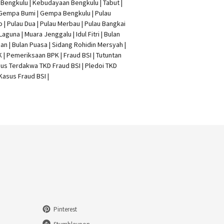
t Bengkulu | Kebudayaan Bengkulu | Tabut |
 Gempa Bumi | Gempa Bengkulu |
Pulau
o
| Pulau Dua | Pulau Merbau | Pulau Bangkai
 Laguna | Muara Jenggalu | Idul Fitri | Bulan
n | Bulan Puasa |
Sidang Rohidin Mersyah
|
K
| Pemeriksaan BPK | Fraud BSI |
Tutuntan
us Terdakwa TKD Fraud BSI
|
Pledoi TKD
Kasus Fraud BSI
|
Pinterest