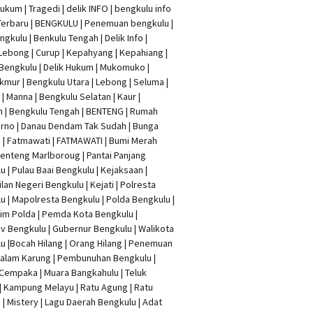
Hukum
|
Tragedi | delik INFO
|
bengkulu info
Terbaru
| BENGKULU |
Penemuan bengkulu
|
ngkulu
| Benkulu Tengah |
Delik Info
|
Lebong | Curup | Kepahyang | Kepahiang |
Bengkulu |
Delik Hukum
| Mukomuko |
mur | Bengkulu Utara | Lebong | Seluma |
| Manna | Bengkulu Selatan | Kaur |
n | Bengkulu Tengah | BENTENG | Rumah
rno | Danau Dendam Tak Sudah | Bunga
a | Fatmawati | FATMAWATI | Bumi Merah
 Benteng Marlboroug | Pantai Panjang
u | Pulau Baai Bengkulu | Kejaksaan |
lan Negeri Bengkulu | Kejati |
Polresta
lu
|
Mapolresta Bengkulu
| Polda Bengkulu |
im Polda | Pemda Kota Bengkulu |
v Bengkulu |
Gubernur Bengkulu
| Walikota
u |
Bocah Hilang
| Orang Hilang |
Penemuan
Dalam Karung
|
Pembunuhan Bengkulu
|
Cempaka | Muara Bangkahulu | Teluk
| Kampung Melayu | Ratu Agung | Ratu
| Mistery | Lagu Daerah Bengkulu | Adat