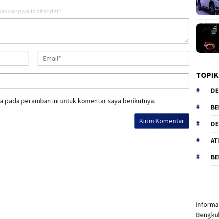
as yang wajib ditandai
*
TOPIK
DE
a pada peramban ini untuk komentar saya berikutnya.
BE
DE
AT
BE
Informas
Bengkul