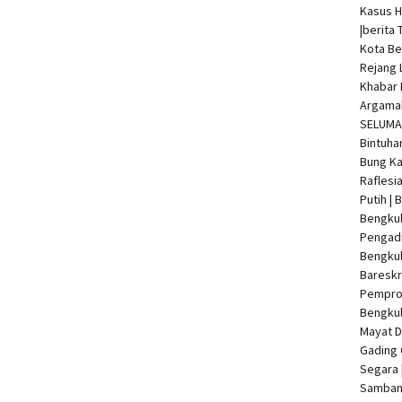
Kasus 
|
berita 
Kota Be
Rejang 
Khabar 
Argamak
SELUMA 
Bintuha
Bung Ka
Raflesi
Putih |
Bengkul
Pengadi
Bengku
Bareskr
Pempro
Bengkul
Mayat 
Gading 
Segara 
Samban 