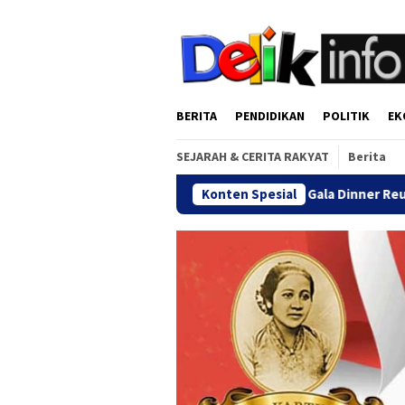
Loncat
tutup
ke
konten
BERITA
PENDIDIKAN
POLITIK
EK
SEJARAH & CERITA RAKYAT
Berita
Konten Spesial
Gala Dinner Reuni Akbar Alu