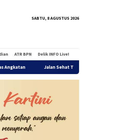
tutup
SABTU, 8 AGUSTUS 2026
adian
ATR BPN
Delik INFO Live!
Jalan Sehat Temu Kangen Reuni Akbar Alumni SMANDA Beng