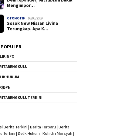
Mengimpor…
OTOMOTIF
16/03/2019
Sosok New Nissan Livina
Terungkap, Apa K…
 POPULER
LIKINFO
RITABENGKULU
LIKHUKUM
R/BPN
RITABENGKULUTERKINI
i Berita Terkini
|
Berita Terbaru
|
Berita
u Terkini
|
Delik Hukum
|
Rohidin Mersyah
|