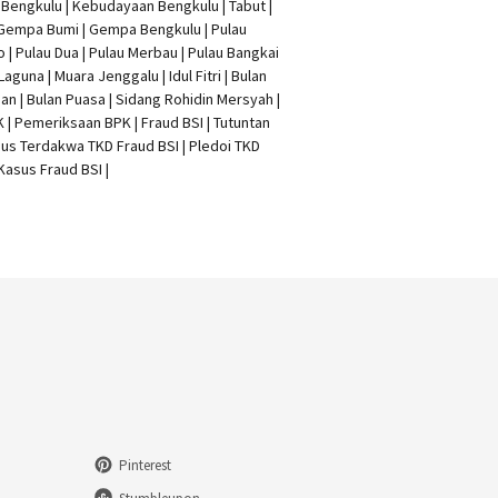
t Bengkulu | Kebudayaan Bengkulu | Tabut |
 Gempa Bumi | Gempa Bengkulu |
Pulau
o
| Pulau Dua | Pulau Merbau | Pulau Bangkai
 Laguna | Muara Jenggalu | Idul Fitri | Bulan
n | Bulan Puasa |
Sidang Rohidin Mersyah
|
K
| Pemeriksaan BPK | Fraud BSI |
Tutuntan
us Terdakwa TKD Fraud BSI
|
Pledoi TKD
Kasus Fraud BSI
|
Pinterest