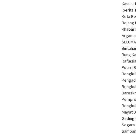
Kasus 
|
berita 
Kota Be
Rejang 
Khabar 
Argamak
SELUMA 
Bintuha
Bung Ka
Raflesi
Putih |
Bengkul
Pengadi
Bengku
Bareskr
Pempro
Bengkul
Mayat 
Gading 
Segara 
Samban 