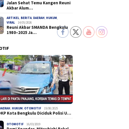
Jalan Sehat Temu Kangen Reuni
Akbar Alum…
ARTIKEL
,
BERITA
,
DAERAH
,
HUKUM
,
VIRAL
14/05/2026
Reuni Akbar SMANDA Bengkulu
1980–2025 Ja…
OTIF
DAERAH
,
HUKUM
,
OTOMOTIF
19/08/2025
DKP Kota Bengkulu Diciduk Polisi U…
OTOMOTIF
16/03/2019
Demi Xpander, Mitsubishi Bakal