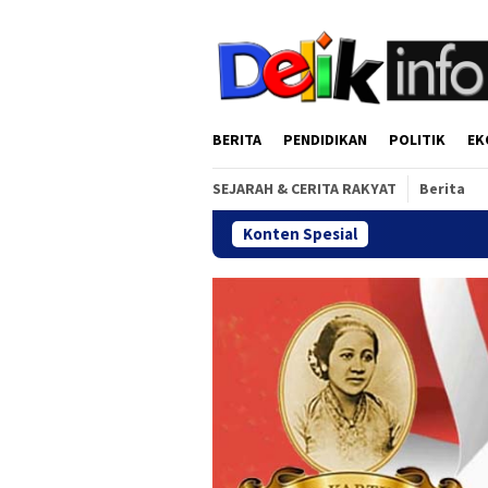
Loncat
tutup
ke
konten
BERITA
PENDIDIKAN
POLITIK
EK
SEJARAH & CERITA RAKYAT
Berita
Konten Spesial
Gala Dinner 