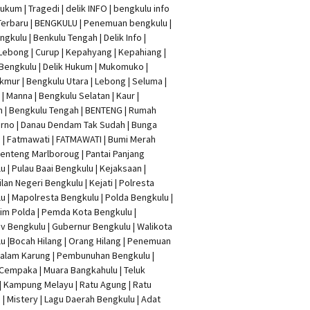
Hukum
|
Tragedi | delik INFO
|
bengkulu info
Terbaru
| BENGKULU |
Penemuan bengkulu
|
ngkulu
| Benkulu Tengah |
Delik Info
|
Lebong | Curup | Kepahyang | Kepahiang |
Bengkulu |
Delik Hukum
| Mukomuko |
mur | Bengkulu Utara | Lebong | Seluma |
| Manna | Bengkulu Selatan | Kaur |
n | Bengkulu Tengah | BENTENG | Rumah
rno | Danau Dendam Tak Sudah | Bunga
a | Fatmawati | FATMAWATI | Bumi Merah
 Benteng Marlboroug | Pantai Panjang
u | Pulau Baai Bengkulu | Kejaksaan |
lan Negeri Bengkulu | Kejati |
Polresta
lu
|
Mapolresta Bengkulu
| Polda Bengkulu |
im Polda | Pemda Kota Bengkulu |
v Bengkulu |
Gubernur Bengkulu
| Walikota
u |
Bocah Hilang
| Orang Hilang |
Penemuan
Dalam Karung
|
Pembunuhan Bengkulu
|
Cempaka | Muara Bangkahulu | Teluk
| Kampung Melayu | Ratu Agung | Ratu
| Mistery | Lagu Daerah Bengkulu | Adat