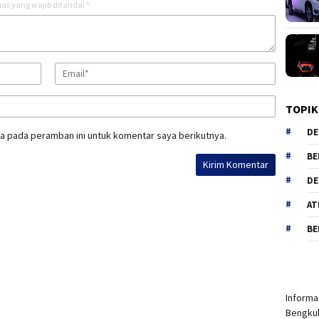
as yang wajib ditandai
*
TOPIK
DE
a pada peramban ini untuk komentar saya berikutnya.
BE
DE
AT
BE
Informas
Bengkul