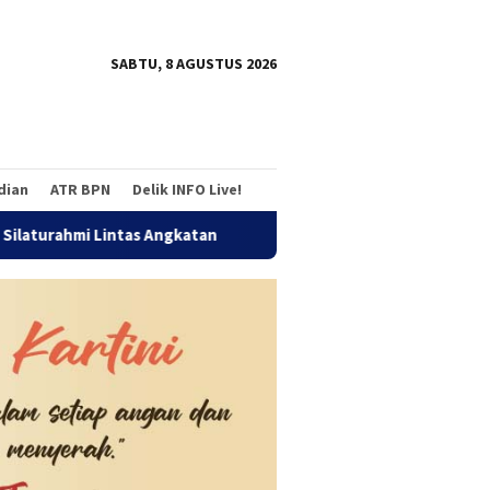
tutup
SABTU, 8 AGUSTUS 2026
adian
ATR BPN
Delik INFO Live!
intas Angkatan
Jalan Sehat Temu Kangen Reuni Akbar Alu