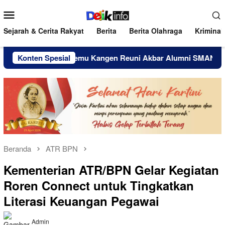
Loncat
Menu
ke
Mobile
konten
Sejarah & Cerita Rakyat
Berita
Berita Olahraga
Kriminal
Sehat Temu Kangen Reuni Akbar Alumni SMANDA Bengkulu 2026, 
Konten Spesial
Beranda
ATR BPN
Kementerian ATR/BPN Gelar Kegiatan
Roren Connect untuk Tingkatkan
Literasi Keuangan Pegawai
Admin