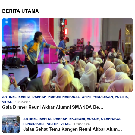
BERITA UTAMA
,
,
,
,
,
,
,
,
ARTIKEL
BERITA
DAERAH
HUKUM
NASIONAL
OPINI
PENDIDIKAN
POLITIK
18/05/2026
VIRAL
Gala Dinner Reuni Akbar Alumni SMANDA Be…
,
,
,
,
,
,
ARTIKEL
BERITA
DAERAH
EKONOMI
HUKUM
OLAHRAGA
,
,
17/05/2026
PENDIDIKAN
POLITIK
VIRAL
Jalan Sehat Temu Kangen Reuni Akbar Alum…