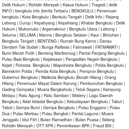
Delik Hukum
|
Rohidin Mersyah
|
Kasus Hukum
|
Tragedi | delik
INFO
|
bengkulu info
|
berita Terbaru
| BENGKULU |
Penemuan
bengkulu
|
Kota Bengkulu
| Benkulu Tengah |
Delik Info
| Rejang
Lebong | Curup | Kepahyang | Kepahiang | Khabar Bengkulu |
Delik
Hukum
| Mukomuko | Argamakmur | Bengkulu Utara | Lebong |
Seluma | SELUMA | Manna | Bengkulu Selatan | Kaur | Bintuhan |
Bengkulu Tengah | BENTENG | Rumah Bung Karno | Danau
Dendam Tak Sudah | Bunga Raflesia | Fatmawati | FATMAWATI |
Bumi Merah Putih | Benteng Marlboroug | Pantai Panjang Bengkulu |
Pulau Baai Bengkulu | Kejaksaan | Pengadilan Negeri Bengkulu |
Kejati |
Polresta Bengkulu
|
Mapolresta Bengkulu
| Polda Bengkulu |
Bareskrim Polda | Pemda Kota Bengkulu | Pemprov Bengkulu |
Gubernur Bengkulu
| Walikota Bengkulu |
Bocah Hilang
| Orang
Hilang |
Penemuan Mayat Dalam Karung
|
Pembunuhan Bengkulu
|
Gading Cempaka | Muara Bangkahulu | Teluk Segara | Kampung
Melayu | Ratu Agung | Ratu Samban | Mistery | Lagu Daerah
Bengkulu | Adat Istiadat Bengkulu | Kebudayaan Bengkulu | Tabut |
Tabot | Gempa Bumi | Gempa Bengkulu |
Pulau Enggano
| Pulau
Dua | Pulau Merbau | Pulau Bangkai | Pantai Laguna | Muara
Jenggalu | Idul Fitri | Bulan Ramadhan | Bulan Puasa |
Sidang
Rohidin Mersyah
|
OTT KPK
| Pemeriksaan BPK | Fraud BSI |