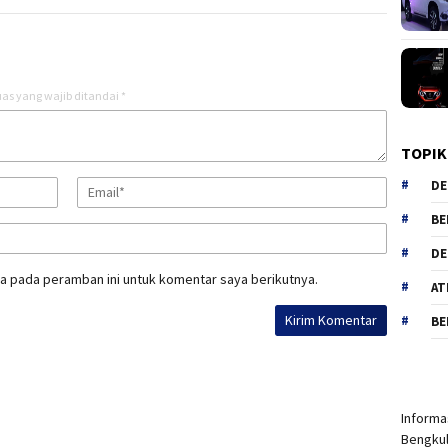
as yang wajib ditandai
*
TOPIK
DE
BE
DE
a pada peramban ini untuk komentar saya berikutnya.
AT
BE
Informas
Bengkul