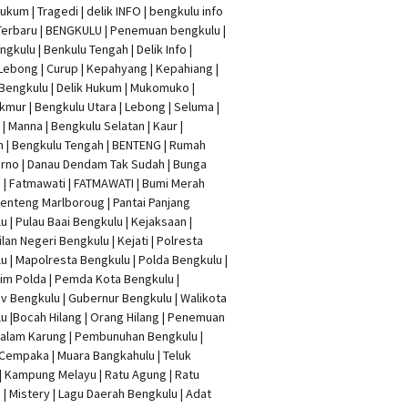
Hukum
|
Tragedi | delik INFO
|
bengkulu info
Terbaru
| BENGKULU |
Penemuan bengkulu
|
ngkulu
| Benkulu Tengah |
Delik Info
|
Lebong | Curup | Kepahyang | Kepahiang |
Bengkulu |
Delik Hukum
| Mukomuko |
mur | Bengkulu Utara | Lebong | Seluma |
| Manna | Bengkulu Selatan | Kaur |
n | Bengkulu Tengah | BENTENG | Rumah
rno | Danau Dendam Tak Sudah | Bunga
a | Fatmawati | FATMAWATI | Bumi Merah
 Benteng Marlboroug | Pantai Panjang
u | Pulau Baai Bengkulu | Kejaksaan |
lan Negeri Bengkulu | Kejati |
Polresta
lu
|
Mapolresta Bengkulu
| Polda Bengkulu |
im Polda | Pemda Kota Bengkulu |
v Bengkulu |
Gubernur Bengkulu
| Walikota
u |
Bocah Hilang
| Orang Hilang |
Penemuan
Dalam Karung
|
Pembunuhan Bengkulu
|
Cempaka | Muara Bangkahulu | Teluk
| Kampung Melayu | Ratu Agung | Ratu
| Mistery | Lagu Daerah Bengkulu | Adat