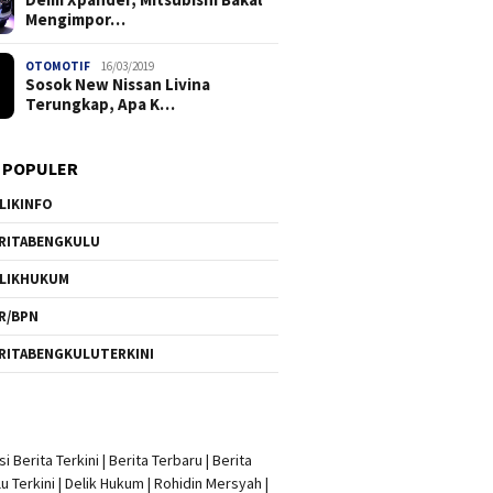
Mengimpor…
OTOMOTIF
16/03/2019
Sosok New Nissan Livina
Terungkap, Apa K…
 POPULER
LIKINFO
RITABENGKULU
LIKHUKUM
R/BPN
RITABENGKULUTERKINI
i Berita Terkini
|
Berita Terbaru
|
Berita
u Terkini
|
Delik Hukum
|
Rohidin Mersyah
|