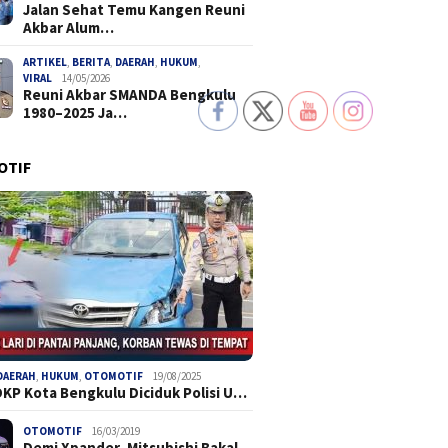
Jalan Sehat Temu Kangen Reuni
Akbar Alum…
ARTIKEL
,
BERITA
,
DAERAH
,
HUKUM
,
VIRAL
14/05/2026
Reuni Akbar SMANDA Bengkulu
1980–2025 Ja…
OTIF
DAERAH
,
HUKUM
,
OTOMOTIF
19/08/2025
DKP Kota Bengkulu Diciduk Polisi U…
OTOMOTIF
16/03/2019
Demi Xpander, Mitsubishi Bakal