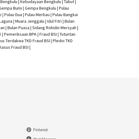
t Bengkulu | Kebudayaan Bengkulu | Tabut |
 Gempa Bumi | Gempa Bengkulu |
Pulau
o
| Pulau Dua | Pulau Merbau | Pulau Bangkai
 Laguna | Muara Jenggalu | Idul Fitri | Bulan
n | Bulan Puasa |
Sidang Rohidin Mersyah
|
K
| Pemeriksaan BPK | Fraud BSI |
Tutuntan
us Terdakwa TKD Fraud BSI
|
Pledoi TKD
Kasus Fraud BSI
|
Pinterest