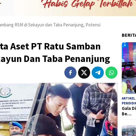
Tambang RSM di Sekayun dan Taba Penanjung, Potensi
BERIT
ita Aset PT Ratu Samban
kayun Dan Taba Penanjung
ARTIKEL
PENDIDI
Gala D
Be…