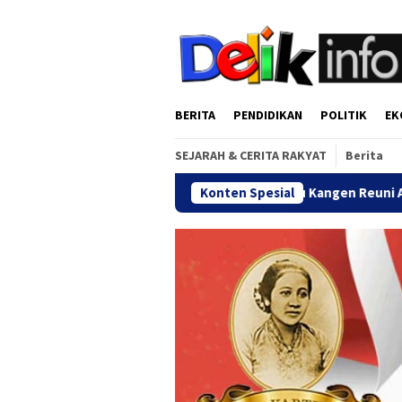
Loncat
tutup
ke
konten
BERITA
PENDIDIKAN
POLITIK
EK
SEJARAH & CERITA RAKYAT
Berita
ngkatan
Jalan Sehat Temu Kangen Reuni Akbar Alumni SMA
Konten Spesial