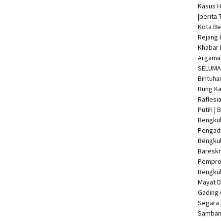
Kasus 
|
berita 
Kota Be
Rejang 
Khabar 
Argamak
SELUMA 
Bintuha
Bung Ka
Raflesi
Putih |
Bengkul
Pengadi
Bengku
Bareskr
Pempro
Bengkul
Mayat 
Gading 
Segara 
Samban 