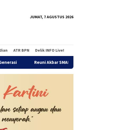
tutup
JUMAT, 7 AGUSTUS 2026
adian
ATR BPN
Delik INFO Live!
Reuni Akbar SMANDA Bengkulu 1980–2025 Jadi Momentum Konsoli