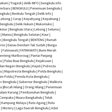
Hukum
|
Tragedi | delik INFO
|
bengkulu info
Terbaru
| BENGKULU |
Penemuan bengkulu
|
ngkulu
| Benkulu Tengah |
Delik Info
|
Lebong | Curup | Kepahyang | Kepahiang |
Bengkulu |
Delik Hukum
| Mukomuko |
mur | Bengkulu Utara | Lebong | Seluma |
| Manna | Bengkulu Selatan | Kaur |
n | Bengkulu Tengah | BENTENG | Rumah
rno | Danau Dendam Tak Sudah | Bunga
a | Fatmawati | FATMAWATI | Bumi Merah
 Benteng Marlboroug | Pantai Panjang
u | Pulau Baai Bengkulu | Kejaksaan |
lan Negeri Bengkulu | Kejati |
Polresta
lu
|
Mapolresta Bengkulu
| Polda Bengkulu |
im Polda | Pemda Kota Bengkulu |
v Bengkulu |
Gubernur Bengkulu
| Walikota
u |
Bocah Hilang
| Orang Hilang |
Penemuan
Dalam Karung
|
Pembunuhan Bengkulu
|
Cempaka | Muara Bangkahulu | Teluk
| Kampung Melayu | Ratu Agung | Ratu
| Mistery | Lagu Daerah Bengkulu | Adat