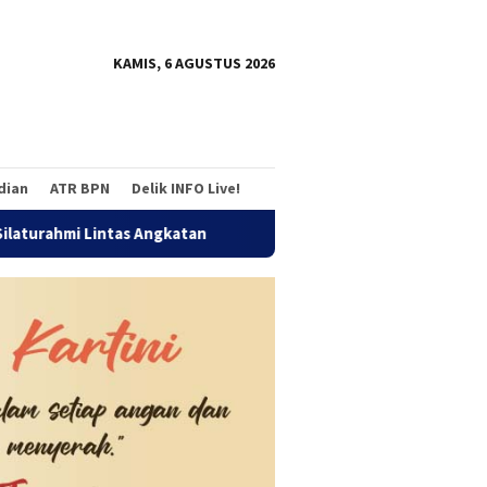
tutup
KAMIS, 6 AGUSTUS 2026
adian
ATR BPN
Delik INFO Live!
ntas Angkatan
Jalan Sehat Temu Kangen Reuni Akbar Alum