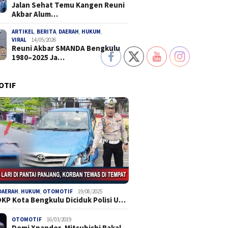
Jalan Sehat Temu Kangen Reuni
Akbar Alum…
ARTIKEL
,
BERITA
,
DAERAH
,
HUKUM
,
VIRAL
14/05/2026
Reuni Akbar SMANDA Bengkulu
1980–2025 Ja…
OTIF
DAERAH
,
HUKUM
,
OTOMOTIF
19/08/2025
DKP Kota Bengkulu Diciduk Polisi U…
OTOMOTIF
16/03/2019
Demi Xpander, Mitsubishi Bakal