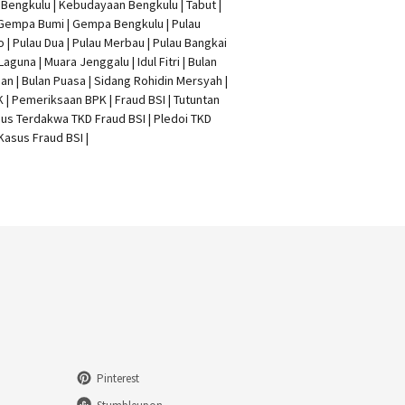
t Bengkulu | Kebudayaan Bengkulu | Tabut |
 Gempa Bumi | Gempa Bengkulu |
Pulau
o
| Pulau Dua | Pulau Merbau | Pulau Bangkai
 Laguna | Muara Jenggalu | Idul Fitri | Bulan
n | Bulan Puasa |
Sidang Rohidin Mersyah
|
K
| Pemeriksaan BPK | Fraud BSI |
Tutuntan
us Terdakwa TKD Fraud BSI
|
Pledoi TKD
Kasus Fraud BSI
|
Pinterest