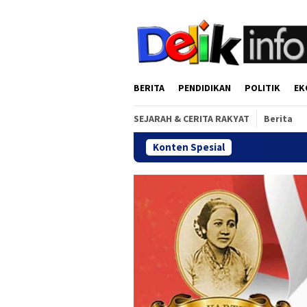
Loncat
tutup
ke
konten
BERITA
PENDIDIKAN
POLITIK
EK
SEJARAH & CERITA RAKYAT
Berita
Konten Spesial
Gala Dinner R