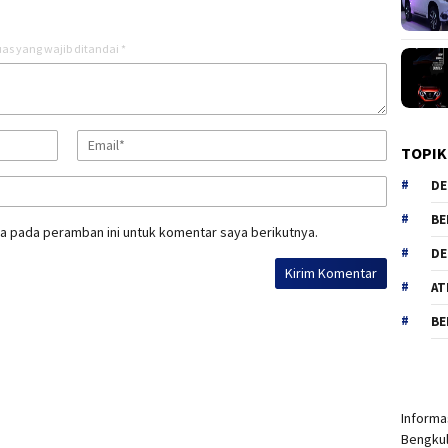
as yang wajib ditandai
*
TOPIK
DE
BE
a pada peramban ini untuk komentar saya berikutnya.
DE
AT
BE
Informas
Bengkul