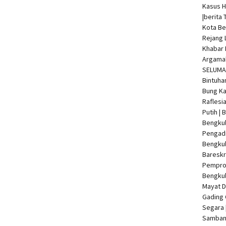
Kasus 
|
berita 
Kota Be
Rejang 
Khabar 
Argamak
SELUMA 
Bintuha
Bung Ka
Raflesi
Putih |
Bengkul
Pengadi
Bengku
Bareskr
Pempro
Bengkul
Mayat 
Gading 
Segara 
Samban 