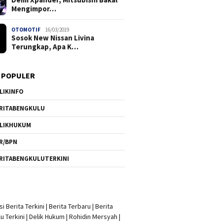
Mengimpor…
OTOMOTIF
16/03/2019
Sosok New Nissan Livina
Terungkap, Apa K…
 POPULER
LIKINFO
RITABENGKULU
LIKHUKUM
R/BPN
RITABENGKULUTERKINI
i Berita Terkini
|
Berita Terbaru
|
Berita
u Terkini
|
Delik Hukum
|
Rohidin Mersyah
|