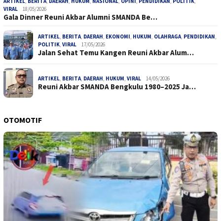
ARTIKEL
,
BERITA
,
DAERAH
,
HUKUM
,
NASIONAL
,
OPINI
,
PENDIDIKAN
,
POLITIK
,
VIRAL
18/05/2026
Gala Dinner Reuni Akbar Alumni SMANDA Be…
ARTIKEL
,
BERITA
,
DAERAH
,
EKONOMI
,
HUKUM
,
OLAHRAGA
,
PENDIDIKAN
,
POLITIK
,
VIRAL
17/05/2026
Jalan Sehat Temu Kangen Reuni Akbar Alum…
ARTIKEL
,
BERITA
,
DAERAH
,
HUKUM
,
VIRAL
14/05/2026
Reuni Akbar SMANDA Bengkulu 1980–2025 Ja…
OTOMOTIF