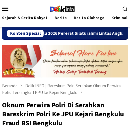
Loncat
Menu
ke
Mobile
konten
Sejarah & Cerita Rakyat
Berita
Berita Olahraga
Kriminal
MANDA Bengkulu 2026 Pererat Silaturahmi Lintas Angkatan
Konten Spesial
Beranda
Delik INFO | Bareskrim Polri Serahkan Oknum Perwira
Polisi Tersangka TPPU ke Kejari Bengkulu
Oknum Perwira Polri Di Serahkan
Bareskrim Polri Ke JPU Kejari Bengkulu
Fraud BSI Bengkulu