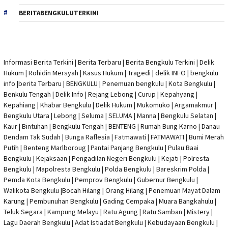
BERITABENGKULUTERKINI
Informasi Berita Terkini
|
Berita Terbaru
|
Berita Bengkulu Terkini
|
Delik
Hukum
|
Rohidin Mersyah
|
Kasus Hukum
|
Tragedi | delik INFO
|
bengkulu
info
|
berita Terbaru
| BENGKULU |
Penemuan bengkulu
|
Kota Bengkulu
|
Benkulu Tengah |
Delik Info
| Rejang Lebong | Curup | Kepahyang |
Kepahiang | Khabar Bengkulu |
Delik Hukum
| Mukomuko | Argamakmur |
Bengkulu Utara | Lebong | Seluma | SELUMA | Manna | Bengkulu Selatan |
Kaur | Bintuhan | Bengkulu Tengah | BENTENG | Rumah Bung Karno | Danau
Dendam Tak Sudah | Bunga Raflesia | Fatmawati | FATMAWATI | Bumi Merah
Putih | Benteng Marlboroug | Pantai Panjang Bengkulu | Pulau Baai
Bengkulu | Kejaksaan | Pengadilan Negeri Bengkulu | Kejati |
Polresta
Bengkulu
|
Mapolresta Bengkulu
| Polda Bengkulu | Bareskrim Polda |
Pemda Kota Bengkulu | Pemprov Bengkulu |
Gubernur Bengkulu
|
Walikota Bengkulu |
Bocah Hilang
| Orang Hilang |
Penemuan Mayat Dalam
Karung
|
Pembunuhan Bengkulu
| Gading Cempaka | Muara Bangkahulu |
Teluk Segara | Kampung Melayu | Ratu Agung | Ratu Samban | Mistery |
Lagu Daerah Bengkulu | Adat Istiadat Bengkulu | Kebudayaan Bengkulu |