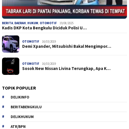
BERITA
,
DAERAH
,
HUKUM
,
OTOMOTIF
19/08/2025
Kadis DKP Kota Bengkulu Diciduk Polisi U…
OTOMOTIF
16/03/2019
Demi Xpander, Mitsubishi Bakal Mengimpor…
OTOMOTIF
16/03/2019
Sosok New Nissan Livina Terungkap, Apa K…
TOPIK POPULER
DELIKINFO
BERITABENGKULU
DELIKHUKUM
ATR/BPN