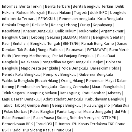
Informasi Berita Terkini
|
Berita Terbaru
|
Berita Bengkulu Terkini
|
Delik
Hukum
|
Rohidin Mersyah
|
Kasus Hukum
|
Tragedi | delik INFO
|
bengkulu
info
|
berita Terbaru
| BENGKULU |
Penemuan bengkulu
|
Kota Bengkulu
|
Benkulu Tengah |
Delik Info
| Rejang Lebong | Curup | Kepahyang |
Kepahiang | Khabar Bengkulu |
Delik Hukum
| Mukomuko | Argamakmur |
Bengkulu Utara | Lebong | Seluma | SELUMA | Manna | Bengkulu Selatan |
Kaur | Bintuhan | Bengkulu Tengah | BENTENG | Rumah Bung Karno | Danau
Dendam Tak Sudah | Bunga Raflesia | Fatmawati | FATMAWATI | Bumi Merah
Putih | Benteng Marlboroug | Pantai Panjang Bengkulu | Pulau Baai
Bengkulu | Kejaksaan | Pengadilan Negeri Bengkulu | Kejati |
Polresta
Bengkulu
|
Mapolresta Bengkulu
| Polda Bengkulu | Bareskrim Polda |
Pemda Kota Bengkulu | Pemprov Bengkulu |
Gubernur Bengkulu
|
Walikota Bengkulu |
Bocah Hilang
| Orang Hilang |
Penemuan Mayat Dalam
Karung
|
Pembunuhan Bengkulu
| Gading Cempaka | Muara Bangkahulu |
Teluk Segara | Kampung Melayu | Ratu Agung | Ratu Samban | Mistery |
Lagu Daerah Bengkulu | Adat Istiadat Bengkulu | Kebudayaan Bengkulu |
Tabut | Tabot | Gempa Bumi | Gempa Bengkulu |
Pulau Enggano
| Pulau Dua
| Pulau Merbau | Pulau Bangkai | Pantai Laguna | Muara Jenggalu | Idul Fitri |
Bulan Ramadhan | Bulan Puasa |
Sidang Rohidin Mersyah
|
OTT KPK
|
Pemeriksaan BPK | Fraud BSI |
Tutuntan JPU Kasus Terdakwa TKD Fraud
BSI
|
Pledoi TKD Sidang Kasus Fraud BSI
|