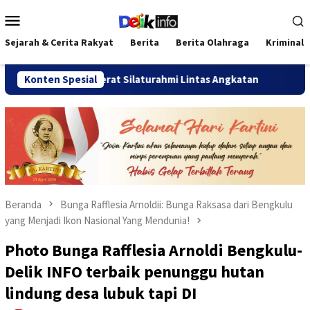
Loncat
Menu
ke
Mobile
konten
Sejarah & Cerita Rakyat
Berita
Berita Olahraga
Kriminal
ulu 2026 Pererat Silaturahmi Lintas Angkatan
Konten Spesial
Jalan Se
Beranda
Bunga Rafflesia Arnoldii: Bunga Raksasa dari Bengkulu
yang Menjadi Ikon Nasional Yang Mendunia!
Photo Bunga Rafflesia Arnoldi Bengkulu-
Delik INFO terbaik penunggu hutan
lindung desa lubuk tapi DI