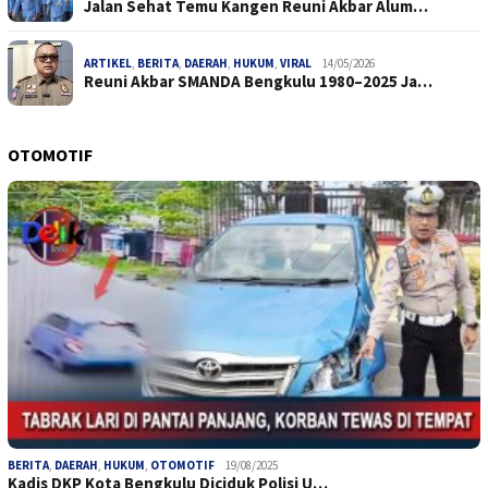
Jalan Sehat Temu Kangen Reuni Akbar Alum…
ARTIKEL
,
BERITA
,
DAERAH
,
HUKUM
,
VIRAL
14/05/2026
Reuni Akbar SMANDA Bengkulu 1980–2025 Ja…
OTOMOTIF
BERITA
,
DAERAH
,
HUKUM
,
OTOMOTIF
19/08/2025
Kadis DKP Kota Bengkulu Diciduk Polisi U…