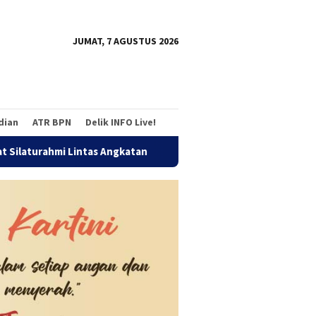
tutup
JUMAT, 7 AGUSTUS 2026
adian
ATR BPN
Delik INFO Live!
Lintas Angkatan
Jalan Sehat Temu Kangen Reuni Akbar A