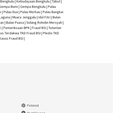
t Bengkulu | Kebudayaan Bengkulu | Tabut |
 Gempa Bumi | Gempa Bengkulu |
Pulau
o
| Pulau Dua | Pulau Merbau | Pulau Bangkai
 Laguna | Muara Jenggalu | Idul Fitri | Bulan
n | Bulan Puasa |
Sidang Rohidin Mersyah
|
K
| Pemeriksaan BPK | Fraud BSI |
Tutuntan
us Terdakwa TKD Fraud BSI
|
Pledoi TKD
Kasus Fraud BSI
|
Pinterest