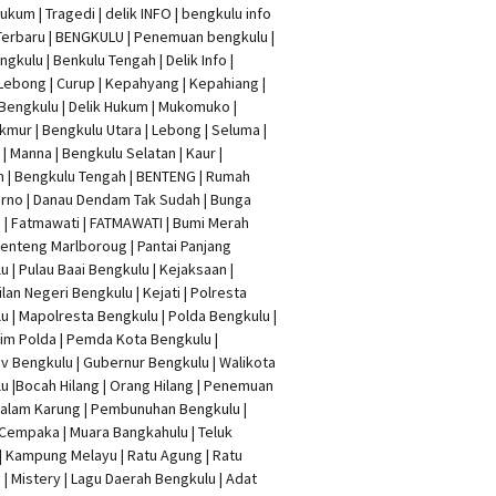
Hukum
|
Tragedi | delik INFO
|
bengkulu info
Terbaru
| BENGKULU |
Penemuan bengkulu
|
ngkulu
| Benkulu Tengah |
Delik Info
|
Lebong | Curup | Kepahyang | Kepahiang |
Bengkulu |
Delik Hukum
| Mukomuko |
mur | Bengkulu Utara | Lebong | Seluma |
| Manna | Bengkulu Selatan | Kaur |
n | Bengkulu Tengah | BENTENG | Rumah
rno | Danau Dendam Tak Sudah | Bunga
a | Fatmawati | FATMAWATI | Bumi Merah
 Benteng Marlboroug | Pantai Panjang
u | Pulau Baai Bengkulu | Kejaksaan |
lan Negeri Bengkulu | Kejati |
Polresta
lu
|
Mapolresta Bengkulu
| Polda Bengkulu |
im Polda | Pemda Kota Bengkulu |
v Bengkulu |
Gubernur Bengkulu
| Walikota
u |
Bocah Hilang
| Orang Hilang |
Penemuan
Dalam Karung
|
Pembunuhan Bengkulu
|
Cempaka | Muara Bangkahulu | Teluk
| Kampung Melayu | Ratu Agung | Ratu
| Mistery | Lagu Daerah Bengkulu | Adat