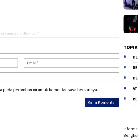
as yang wajib ditandai
*
TOPIK
DE
BE
DE
AT
a pada peramban ini untuk komentar saya berikutnya.
BE
Informas
Bengkul