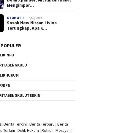
Mengimpor…
OTOMOTIF
16/03/2019
Sosok New Nissan Livina
Terungkap, Apa K…
 POPULER
LIKINFO
RITABENGKULU
LIKHUKUM
R/BPN
RITABENGKULUTERKINI
i Berita Terkini
|
Berita Terbaru
|
Berita
u Terkini
|
Delik Hukum
|
Rohidin Mersyah
|