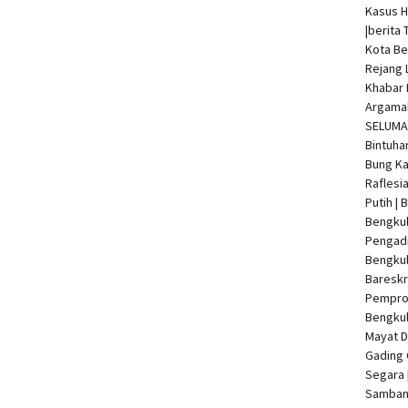
Kasus 
|
berita 
Kota Be
Rejang 
Khabar 
Argamak
SELUMA 
Bintuha
Bung Ka
Raflesi
Putih |
Bengkul
Pengadi
Bengku
Bareskr
Pempro
Bengkul
Mayat 
Gading 
Segara 
Samban 