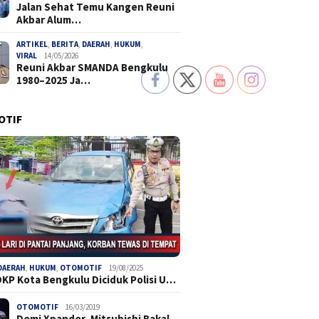
Jalan Sehat Temu Kangen Reuni
Akbar Alum…
ARTIKEL
,
BERITA
,
DAERAH
,
HUKUM
,
VIRAL
14/05/2026
Reuni Akbar SMANDA Bengkulu
1980–2025 Ja…
OTIF
DAERAH
,
HUKUM
,
OTOMOTIF
19/08/2025
DKP Kota Bengkulu Diciduk Polisi U…
OTOMOTIF
16/03/2019
Demi Xpander, Mitsubishi Bakal