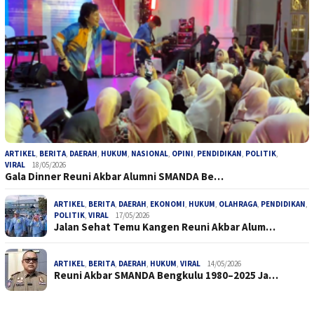
ARTIKEL
,
BERITA
,
DAERAH
,
HUKUM
,
NASIONAL
,
OPINI
,
PENDIDIKAN
,
POLITIK
,
VIRAL
18/05/2026
Gala Dinner Reuni Akbar Alumni SMANDA Be…
ARTIKEL
,
BERITA
,
DAERAH
,
EKONOMI
,
HUKUM
,
OLAHRAGA
,
PENDIDIKAN
,
POLITIK
,
VIRAL
17/05/2026
Jalan Sehat Temu Kangen Reuni Akbar Alum…
ARTIKEL
,
BERITA
,
DAERAH
,
HUKUM
,
VIRAL
14/05/2026
Reuni Akbar SMANDA Bengkulu 1980–2025 Ja…