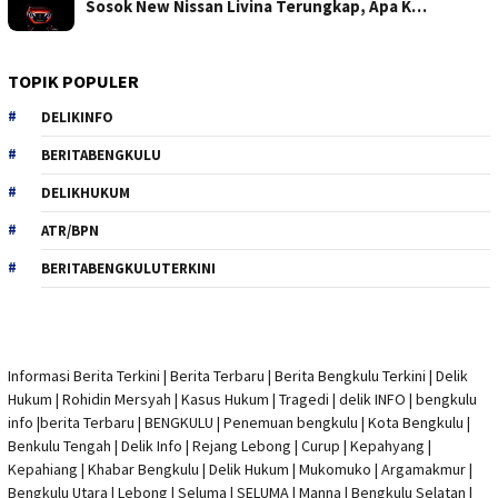
Sosok New Nissan Livina Terungkap, Apa K…
TOPIK POPULER
DELIKINFO
BERITABENGKULU
DELIKHUKUM
ATR/BPN
BERITABENGKULUTERKINI
Informasi Berita Terkini
|
Berita Terbaru
|
Berita Bengkulu Terkini
|
Delik
Hukum
|
Rohidin Mersyah
|
Kasus Hukum
|
Tragedi | delik INFO
|
bengkulu
info
|
berita Terbaru
| BENGKULU |
Penemuan bengkulu
|
Kota Bengkulu
|
Benkulu Tengah |
Delik Info
| Rejang Lebong | Curup | Kepahyang |
Kepahiang | Khabar Bengkulu |
Delik Hukum
| Mukomuko | Argamakmur |
Bengkulu Utara | Lebong | Seluma | SELUMA | Manna | Bengkulu Selatan |