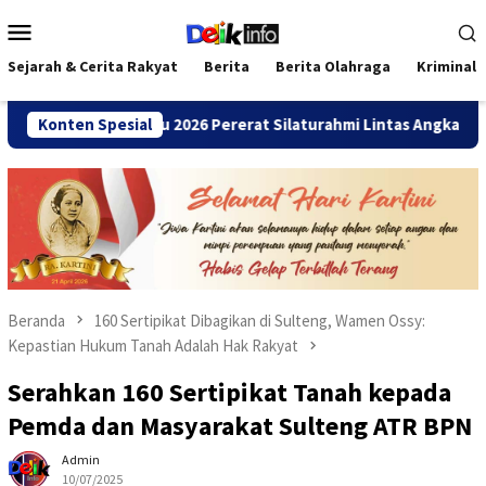
Loncat
Menu
ke
Mobile
konten
Sejarah & Cerita Rakyat
Berita
Berita Olahraga
Kriminal
NDA Bengkulu 2026 Pererat Silaturahmi Lintas Angkatan
Konten Spesial
Beranda
160 Sertipikat Dibagikan di Sulteng, Wamen Ossy:
Kepastian Hukum Tanah Adalah Hak Rakyat
Serahkan 160 Sertipikat Tanah kepada
Pemda dan Masyarakat Sulteng ATR BPN
Admin
10/07/2025