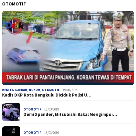
OTOMOTIF
BERITA
,
DAERAH
,
HUKUM
,
OTOMOTIF
19/08/2025
Kadis DKP Kota Bengkulu Diciduk Polisi U…
OTOMOTIF
16/03/2019
Demi Xpander, Mitsubishi Bakal Mengimpor…
OTOMOTIF
16/03/2019