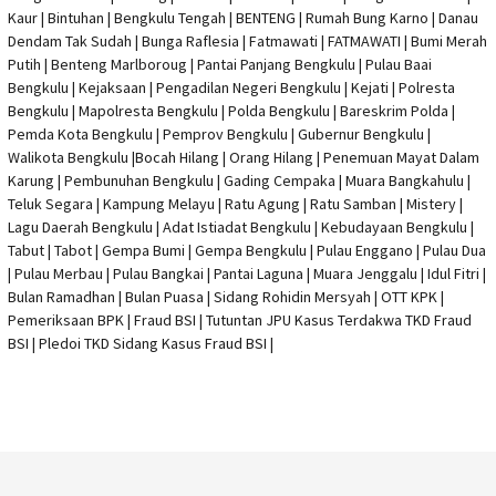
Kaur | Bintuhan | Bengkulu Tengah | BENTENG | Rumah Bung Karno | Danau
Dendam Tak Sudah | Bunga Raflesia | Fatmawati | FATMAWATI | Bumi Merah
Putih | Benteng Marlboroug | Pantai Panjang Bengkulu | Pulau Baai
Bengkulu | Kejaksaan | Pengadilan Negeri Bengkulu | Kejati |
Polresta
Bengkulu
|
Mapolresta Bengkulu
| Polda Bengkulu | Bareskrim Polda |
Pemda Kota Bengkulu | Pemprov Bengkulu |
Gubernur Bengkulu
|
Walikota Bengkulu |
Bocah Hilang
| Orang Hilang |
Penemuan Mayat Dalam
Karung
|
Pembunuhan Bengkulu
| Gading Cempaka | Muara Bangkahulu |
Teluk Segara | Kampung Melayu | Ratu Agung | Ratu Samban | Mistery |
Lagu Daerah Bengkulu | Adat Istiadat Bengkulu | Kebudayaan Bengkulu |
Tabut | Tabot | Gempa Bumi | Gempa Bengkulu |
Pulau Enggano
| Pulau Dua
| Pulau Merbau | Pulau Bangkai | Pantai Laguna | Muara Jenggalu | Idul Fitri |
Bulan Ramadhan | Bulan Puasa |
Sidang Rohidin Mersyah
|
OTT KPK
|
Pemeriksaan BPK | Fraud BSI |
Tutuntan JPU Kasus Terdakwa TKD Fraud
BSI
|
Pledoi TKD Sidang Kasus Fraud BSI
|