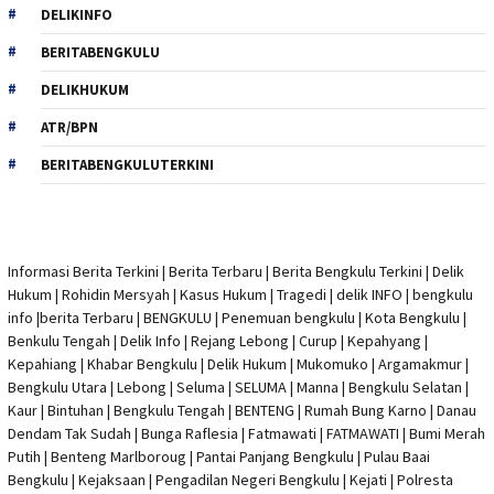
DELIKINFO
BERITABENGKULU
DELIKHUKUM
ATR/BPN
BERITABENGKULUTERKINI
Informasi Berita Terkini
|
Berita Terbaru
|
Berita Bengkulu Terkini
|
Delik
Hukum
|
Rohidin Mersyah
|
Kasus Hukum
|
Tragedi | delik INFO
|
bengkulu
info
|
berita Terbaru
| BENGKULU |
Penemuan bengkulu
|
Kota Bengkulu
|
Benkulu Tengah |
Delik Info
| Rejang Lebong | Curup | Kepahyang |
Kepahiang | Khabar Bengkulu |
Delik Hukum
| Mukomuko | Argamakmur |
Bengkulu Utara | Lebong | Seluma | SELUMA | Manna | Bengkulu Selatan |
Kaur | Bintuhan | Bengkulu Tengah | BENTENG | Rumah Bung Karno | Danau
Dendam Tak Sudah | Bunga Raflesia | Fatmawati | FATMAWATI | Bumi Merah
Putih | Benteng Marlboroug | Pantai Panjang Bengkulu | Pulau Baai
Bengkulu | Kejaksaan | Pengadilan Negeri Bengkulu | Kejati |
Polresta