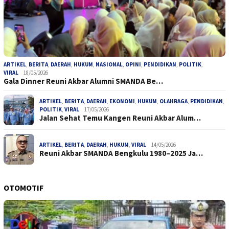
ARTIKEL
,
BERITA
,
DAERAH
,
HUKUM
,
NASIONAL
,
OPINI
,
PENDIDIKAN
,
POLITIK
,
VIRAL
18/05/2026
Gala Dinner Reuni Akbar Alumni SMANDA Be…
ARTIKEL
,
BERITA
,
DAERAH
,
EKONOMI
,
HUKUM
,
OLAHRAGA
,
PENDIDIKAN
,
POLITIK
,
VIRAL
17/05/2026
Jalan Sehat Temu Kangen Reuni Akbar Alum…
ARTIKEL
,
BERITA
,
DAERAH
,
HUKUM
,
VIRAL
14/05/2026
Reuni Akbar SMANDA Bengkulu 1980–2025 Ja…
OTOMOTIF