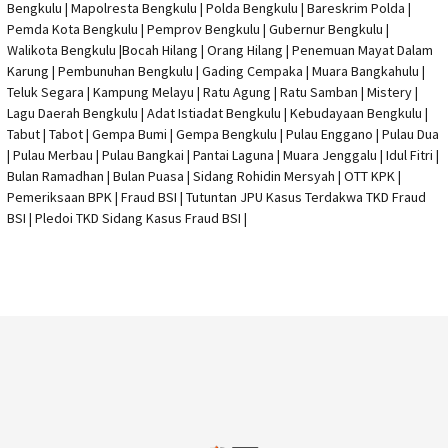
Bengkulu
|
Mapolresta Bengkulu
| Polda Bengkulu | Bareskrim Polda |
Pemda Kota Bengkulu | Pemprov Bengkulu |
Gubernur Bengkulu
|
Walikota Bengkulu |
Bocah Hilang
| Orang Hilang |
Penemuan Mayat Dalam
Karung
|
Pembunuhan Bengkulu
| Gading Cempaka | Muara Bangkahulu |
Teluk Segara | Kampung Melayu | Ratu Agung | Ratu Samban | Mistery |
Lagu Daerah Bengkulu | Adat Istiadat Bengkulu | Kebudayaan Bengkulu |
Tabut | Tabot | Gempa Bumi | Gempa Bengkulu |
Pulau Enggano
| Pulau Dua
| Pulau Merbau | Pulau Bangkai | Pantai Laguna | Muara Jenggalu | Idul Fitri |
Bulan Ramadhan | Bulan Puasa |
Sidang Rohidin Mersyah
|
OTT KPK
|
Pemeriksaan BPK | Fraud BSI |
Tutuntan JPU Kasus Terdakwa TKD Fraud
BSI
|
Pledoi TKD Sidang Kasus Fraud BSI
|