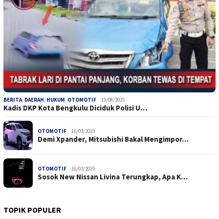
BERITA
,
DAERAH
,
HUKUM
,
OTOMOTIF
19/08/2025
Kadis DKP Kota Bengkulu Diciduk Polisi U…
OTOMOTIF
16/03/2019
Demi Xpander, Mitsubishi Bakal Mengimpor…
OTOMOTIF
16/03/2019
Sosok New Nissan Livina Terungkap, Apa K…
TOPIK POPULER