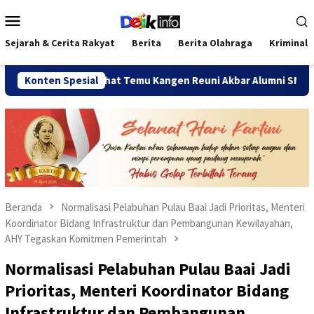
Loncat
Menu
ke
Mobile
konten
Sejarah & Cerita Rakyat
Berita
Berita Olahraga
Kriminal
Konten Spesial
Jalan Sehat Temu Kangen Reuni Akbar Alumni SMANDA Bengk
Beranda
Normalisasi Pelabuhan Pulau Baai Jadi Prioritas, Menteri
Koordinator Bidang Infrastruktur dan Pembangunan Kewilayahan,
AHY Tegaskan Komitmen Pemerintah
Normalisasi Pelabuhan Pulau Baai Jadi
Prioritas, Menteri Koordinator Bidang
Infrastruktur dan Pembangunan