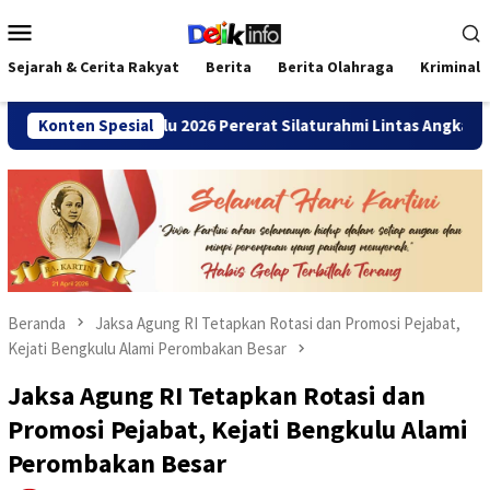
Loncat
Menu
ke
Mobile
konten
Sejarah & Cerita Rakyat
Berita
Berita Olahraga
Kriminal
MANDA Bengkulu 2026 Pererat Silaturahmi Lintas Angkatan
Konten Spesial
Beranda
Jaksa Agung RI Tetapkan Rotasi dan Promosi Pejabat,
Kejati Bengkulu Alami Perombakan Besar
Jaksa Agung RI Tetapkan Rotasi dan
Promosi Pejabat, Kejati Bengkulu Alami
Perombakan Besar