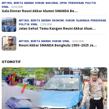
ARTIKEL
,
BERITA
,
DAERAH
,
HUKUM
,
NASIONAL
,
OPINI
,
PENDIDIKAN
,
POLITIK
,
VIRAL
18/05/2026
Gala Dinner Reuni Akbar Alumni SMANDA Be…
ARTIKEL
,
BERITA
,
DAERAH
,
EKONOMI
,
HUKUM
,
OLAHRAGA
,
PENDIDIKAN
,
POLITIK
,
VIRAL
17/05/2026
Jalan Sehat Temu Kangen Reuni Akbar Alum…
ARTIKEL
,
BERITA
,
DAERAH
,
HUKUM
,
VIRAL
14/05/2026
Reuni Akbar SMANDA Bengkulu 1980–2025 Ja…
OTOMOTIF