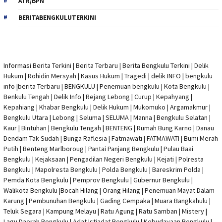
ATR/BPN
BERITABENGKULUTERKINI
Informasi Berita Terkini
|
Berita Terbaru
|
Berita Bengkulu Terkini
|
Delik
Hukum
|
Rohidin Mersyah
|
Kasus Hukum
|
Tragedi | delik INFO
|
bengkulu
info
|
berita Terbaru
| BENGKULU |
Penemuan bengkulu
|
Kota Bengkulu
|
Benkulu Tengah |
Delik Info
| Rejang Lebong | Curup | Kepahyang |
Kepahiang | Khabar Bengkulu |
Delik Hukum
| Mukomuko | Argamakmur |
Bengkulu Utara | Lebong | Seluma | SELUMA | Manna | Bengkulu Selatan |
Kaur | Bintuhan | Bengkulu Tengah | BENTENG | Rumah Bung Karno | Danau
Dendam Tak Sudah | Bunga Raflesia | Fatmawati | FATMAWATI | Bumi Merah
Putih | Benteng Marlboroug | Pantai Panjang Bengkulu | Pulau Baai
Bengkulu | Kejaksaan | Pengadilan Negeri Bengkulu | Kejati |
Polresta
Bengkulu
|
Mapolresta Bengkulu
| Polda Bengkulu | Bareskrim Polda |
Pemda Kota Bengkulu | Pemprov Bengkulu |
Gubernur Bengkulu
|
Walikota Bengkulu |
Bocah Hilang
| Orang Hilang |
Penemuan Mayat Dalam
Karung
|
Pembunuhan Bengkulu
| Gading Cempaka | Muara Bangkahulu |
Teluk Segara | Kampung Melayu | Ratu Agung | Ratu Samban | Mistery |
Lagu Daerah Bengkulu | Adat Istiadat Bengkulu | Kebudayaan Bengkulu |